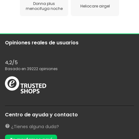
Donna plus
Heliocare airgel
menocifuga noche
Opiniones reales de usuarios
4,2
/5
Basado en
39222
opiniones
Centro de ayuda y contacto
¿Tienes alguna duda?