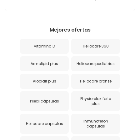
Mejores ofertas
Vitamina D
Heliocare 360
Armolipid plus
Heliocare pediatrics
Aloclair plus
Heliocare bronze
Physiorelax forte
Pilexil cápsulas
plus
Inmunoferon
Heliocare capsulas
capsulas