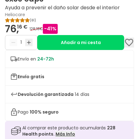
Ayuda a prevenir el daño solar desde el interior
Heliocare
(
61
)
76,
16 €
-
41
%
128,18€
Añadir a mi cesta
Envío en
24-72h
Envío gratis
Devolución garantizada
14 días
Pago
100% seguro
Al comprar este producto acumularás
228
Health points.
Más Info