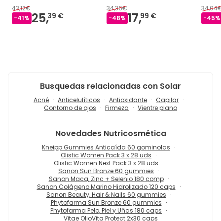
43,12€
34,36€
34,04
25,
17,
39 €
99 €
-
41
%
-
48
%
-
45
%
Busquedas relacionadas con Solar
Acné
Anticelulíticos
Antioxidante
Capilar
Contorno de ojos
Firmeza
Vientre plano
Novedades
Nutricosmética
Kneipp Gummies Anticaída 60 gominolas
Olistic Women Pack 3 x 28 uds
Olistic Women Next Pack 3 x 28 uds
Sanon Sun Bronze 60 gummies
Sanon Maca, Zinc + Selenio 180 comp
Sanon Colágeno Marino Hidrolizado 120 caps
Sanon Beauty, Hair & Nails 60 gummies
Phytofarma Sun Bronze 60 gummies
Phytofarma Pelo, Piel y Uñas 180 caps
Vitae OlioVita Protect 2x30 caps