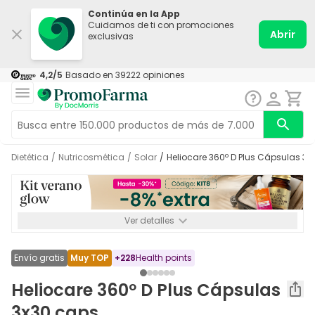
Continúa en la App
Cuidamos de ti con promociones
Abrir
exclusivas
4,2
/5
Basado en
39222
opiniones
Dietética
/
Nutricosmética
/
Solar
/
Heliocare 360º D Plus Cápsulas 3
Ver detalles
*-8% a partir de 72€ hasta el 16/08/2026. Se excluyen
Medicamentos y Leches infantiles de 0-6 meses o especiales. No
acumulable.
Envío gratis
Muy TOP
+
228
Health points
Heliocare 360º D Plus Cápsulas
3x30 caps