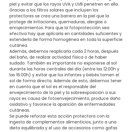
(E 470b)); Colorantes (Óxido de Hierro Amarillo (E 172),
piel y evitar que los rayos UVA y UVB penetren en ella.
Dióxido de Titanio (E 171)).
Gracias a los filtros solares que incluyen los
protectores se crea una barrera en la piel que la
protege de irritaciones, quemaduras, alergias o
enrojecimientos. Para que la fotoprotección sea
efectiva hay que aplicarla en cantidades suficientes y
extenderla de forma homogénea en toda la superficie
cutánea.
Además, debemos reaplicarla cada 2 horas, después
del baño, de realizar actividad física o de haber
sudado. También es importante no exponerse al sol
durante las horas centrales del día (entre las 12:00h y
las 16:00h) y evitar que los infantes y bebés tomen el
sol de forma directa. Además de esto, debemos tener
en cuenta que el sol es el responsable del
envejecimiento de la piel y la sobreexposición a sus
rayos es causa de fotoenvejecimiento, produce daño
oxidativo y favorece la aparición de enfermedades
cutáneas.
Se puede reforzar esta acción protectora con la
ingesta de complementos alimenticios, junto a una
dieta equilibrada y el uso de accesorios como gafas