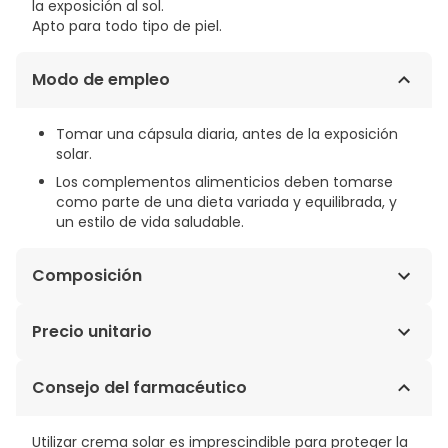
la exposición al sol.
Apto para todo tipo de piel.
Modo de empleo
Tomar una cápsula diaria, antes de la exposición
solar.
Los complementos alimenticios deben tomarse
como parte de una dieta variada y equilibrada, y
un estilo de vida saludable.
Composición
Polypodium leucotomos; Agente de Recubrimiento
Precio unitario
(Hidroxipropilmetilcelulosa (E 464)); Edulcorante
(Isomaltosa (E 953)); Vitamina E (Acetato de DL-Alfa
0,85€ / Cápsulas
Consejo del farmacéutico
Tocoferilo); Niacina (Nicotinamida); Colorante (Óxido
de Hierro Rojo (E 172)); Vitamina D (Colecalciferol);
Antiaglomerante (Sales Magnésicas de Ácidos Grasos
Utilizar crema solar es imprescindible para proteger la