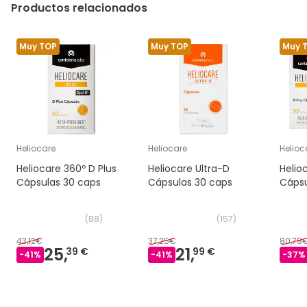
Productos relacionados
Muy TOP
Muy TOP
Muy 
Heliocare
Heliocare
Helioc
Heliocare 360º D Plus
Heliocare Ultra-D
Helio
Cápsulas 30 caps
Cápsulas 30 caps
Cápsu
(
88
)
(
157
)
43,12€
37,25€
80,78
25,
21,
39 €
99 €
-
41
%
-
41
%
-
37
%