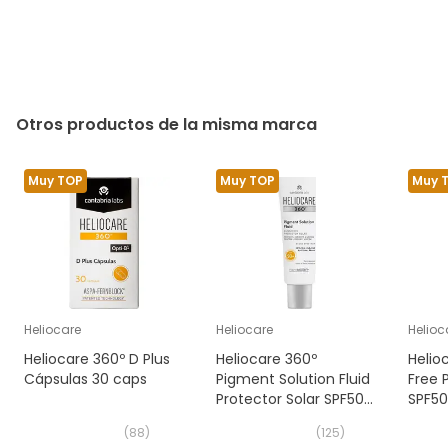
Otros productos de la misma marca
Muy TOP
Muy TOP
Muy 
Heliocare
Heliocare
Helioc
Heliocare 360º D Plus
Heliocare 360º
Helio
Cápsulas 30 caps
Pigment Solution Fluid
Free 
Protector Solar SPF50+
SPF50
50 ml
(
88
)
(
125
)