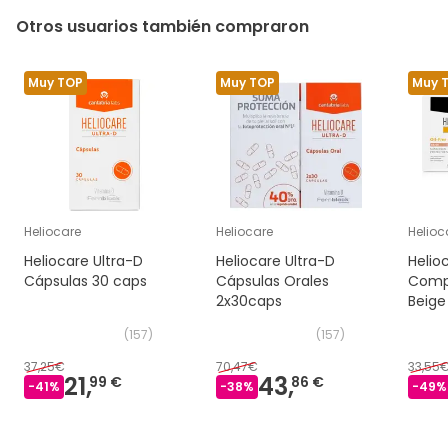
Otros usuarios también compraron
Muy TOP
Muy TOP
Muy 
Heliocare
Heliocare
Helioc
Heliocare Ultra-D
Heliocare Ultra-D
Helio
Cápsulas 30 caps
Cápsulas Orales
Comp
2x30caps
Beige
(
157
)
(
157
)
37,25€
70,47€
33,55
21,
43,
99 €
86 €
-
41
%
-
38
%
-
49
%