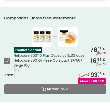
Comprados juntos frecuentemente
76,
16 €
Producto actual
128,18€
Heliocare 360º D Plus Cápsulas 3x30 caps
16,
99 €
Heliocare 360 Oil-Free Compact SPF50+
33,55€
Beige 10gr
10 g
93,
15 €
Total
161,73€
Ahorras
68,58€
Añadir los 2