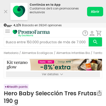
Continúa en la App
Cuidamos de ti con promociones
Abrir
exclusivas
4,2
/5
Basado en
39241
opiniones
Herbolario
/
Alimentos Ecológicos
/
Alimentos Infantiles Bio
/
Tarritos
Ver detalles
*-8% a partir de 72€ hasta el 16/08/2026. Se excluyen
Medicamentos y Leches infantiles de 0-6 meses o especiales. No
acumulable.
+
4
Health points
Hero Baby Selección Tres Frutas
190 g