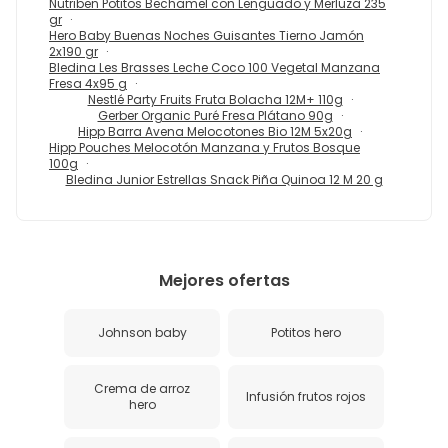
Nutriben Potitos Bechamel con Lenguado y Merluza 235
gr
Hero Baby Buenas Noches Guisantes Tierno Jamón
2x190 gr
Bledina Les Brasses Leche Coco 100 Vegetal Manzana
Fresa 4x95 g
Nestlé Party Fruits Fruta Bolacha 12M+ 110g
Gerber Organic Puré Fresa Plátano 90g
Hipp Barra Avena Melocotones Bio 12M 5x20g
Hipp Pouches Melocotón Manzana y Frutos Bosque
100g
Bledina Junior Estrellas Snack Piña Quinoa 12 M 20 g
Mejores ofertas
Johnson baby
Potitos hero
Crema de arroz
Infusión frutos rojos
hero