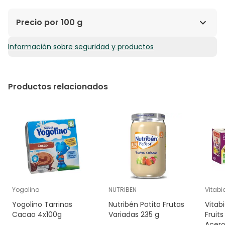
Precio por 100 g
Información sobre seguridad y productos
0,76€ / 100 g
Productos relacionados
Yogolino
NUTRIBEN
Vitabi
Yogolino Tarrinas
Nutribén Potito Frutas
Vitab
Cacao 4x100g
Variadas 235 g
Fruit
Acero