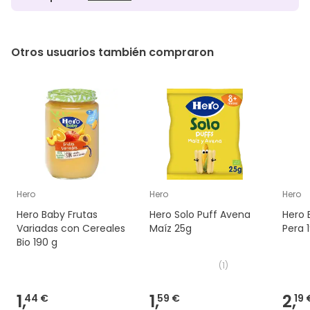
Otros usuarios también compraron
Hero
Hero
Hero
Hero Baby Frutas
Hero Solo Puff Avena
Hero 
Variadas con Cereales
Maíz 25g
Pera 
Bio 190 g
(
1
)
1,
1,
2,
44 €
59 €
19 