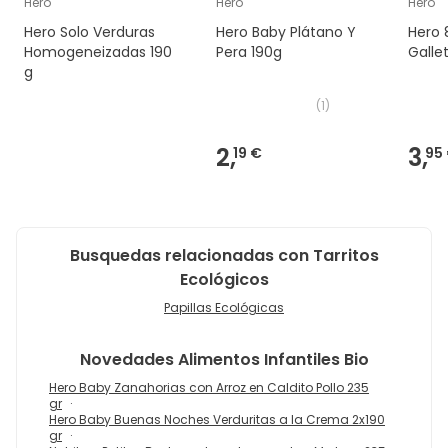
Hero
Hero
Hero
Hero Solo Verduras
Hero Baby Plátano Y
Hero 
Homogeneizadas 190
Pera 190g
Galle
g
(
1
)
2,
3,
19 €
95
Busquedas relacionadas con Tarritos
Ecológicos
Papillas Ecológicas
Novedades
Alimentos Infantiles Bio
Hero Baby Zanahorias con Arroz en Caldito Pollo 235
gr
Hero Baby Buenas Noches Verduritas a la Crema 2x190
gr