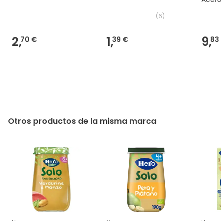
(
6
)
2,
1,
9,
70 €
39 €
83
Otros productos de la misma marca