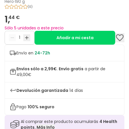
Hero
·
190 g
(
0
)
1,
44 €
Sólo 5 unidades a este precio
Añadir a mi cesta
Envío en
24-72h
Envíos sólo a 2,99€
.
Envío gratis
a partir de
49,00€
Devolución garantizada
14 días
Pago
100% seguro
Al comprar este producto acumularás
4
Health
points.
Más Info