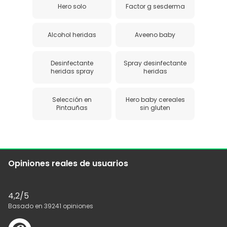
Hero solo
Factor g sesderma
Alcohol heridas
Aveeno baby
Desinfectante
Spray desinfectante
heridas spray
heridas
Selección en
Hero baby cereales
Pintauñas
sin gluten
Opiniones reales de usuarios
4,2
/5
Basado en
39241
opiniones