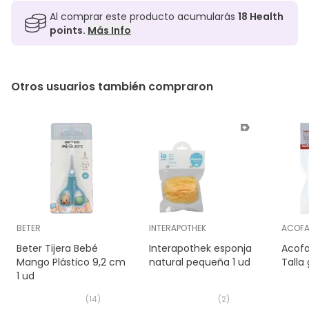
Al comprar este producto acumularás
18
Health
points.
Más Info
Otros usuarios también compraron
BETER
INTERAPOTHEK
ACOF
Beter Tijera Bebé
Interapothek esponja
Acofa
Mango Plástico 9,2 cm
natural pequeña 1 ud
Talla
1 ud
(
14
)
(
2
)