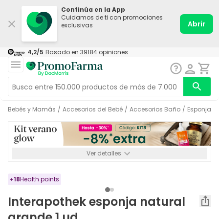
Continúa en la App
Cuidamos de ti con promociones
Abrir
exclusivas
4,2
/5
Basado en
39184
opiniones
Bebés y Mamás
/
Accesorios del Bebé
/
Accesorios Baño
/
Esponjas
Ver detalles
*-8% a partir de 72€ hasta el 16/08/2026. Se excluyen
Medicamentos y Leches infantiles de 0-6 meses o especiales. No
acumulable.
+
18
Health points
Interapothek esponja natural
grande 1 ud