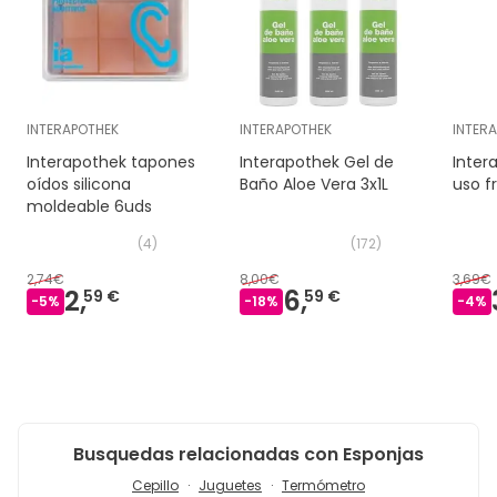
INTERAPOTHEK
INTERAPOTHEK
INTER
Interapothek tapones
Interapothek Gel de
Inte
oídos silicona
Baño Aloe Vera 3x1L
uso f
moldeable 6uds
(
4
)
(
172
)
2,74€
8,00€
3,69€
2,
6,
59 €
59 €
-
5
%
-
18
%
-
4
%
Busquedas relacionadas con Esponjas
Cepillo
Juguetes
Termómetro