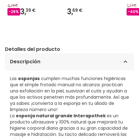
4,76€
7,77€
3,
3,
39 €
69 €
-
29
%
-
40
%
Detalles del producto
Descripción
Las
esponjas
cumplen muchas funciones higiénicas
que el simple frotado manual no alcanza: practican
una exfoliación en la piel, suavizan el cutis y ayudan a
que los activos penetren más profundamente. Así que
ya sabes: ¡convierta a la esponja en tu aliado de
limpieza número uno!
La
esponja natural grande
Interapothek
es un
producto ultrasuave y 100% natural que mejorará tu
higiene corporal diaria gracias a su gran capacidad de
masaje e hidratación. Su tacto delicado removerá las