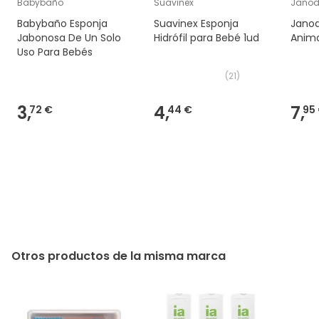
Babybaño
Suavinex
Jano
Babybaño Esponja
Suavinex Esponja
Janod
Jabonosa De Un Solo
Hidrófil para Bebé 1ud
Anima
Uso Para Bebés
(
21
)
3,
4,
7,
72 €
44 €
95
Otros productos de la misma marca