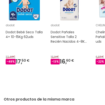
traseras: Polietileno / Polipropileno; Receptor: Poliamida
/ Poliéster / Polietileno; Sujetadores: film de Polietileno
y gancho de malla de Poliamida; Pegamento: a base
de resina sintética.
dodot
dodot
CHELI
Dodot Bebé Seco Talla
Dodot Pañales
Cheli
4+ 10-15Kg 62uds
Sensitive Talla 2
Pañal
Recién Nacidos 4-8Kg
uds
58uds
33,48€
19,14€
6,65€
17,
16,
50 €
60 €
-
48
%
-
13
%
-
22
%
Otros productos de la misma marca