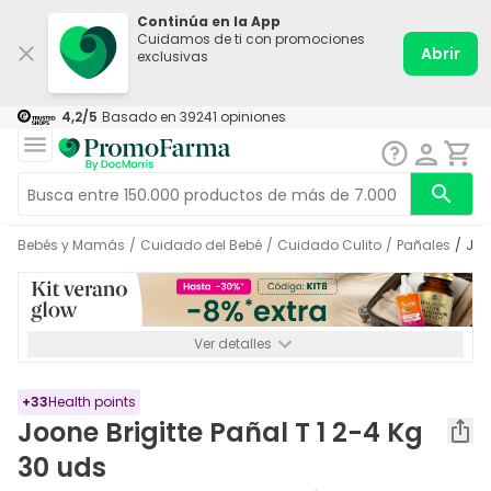
Continúa en la App
Cuidamos de ti con promociones
Abrir
exclusivas
4,2
/5
Basado en
39241
opiniones
Bebés y Mamás
/
Cuidado del Bebé
/
Cuidado Culito
/
Pañales
/
Jo
Ver detalles
*-8% a partir de 72€ hasta el 16/08/2026. Se excluyen
Medicamentos y Leches infantiles de 0-6 meses o especiales. No
acumulable.
+
33
Health points
Joone Brigitte Pañal T 1 2-4 Kg
30 uds