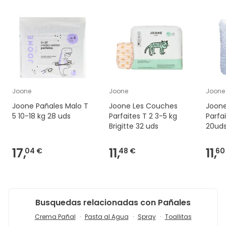
Joone
Joone
Joone
Joone Pañales Malo T
Joone Les Couches
Joone
5 10-18 kg 28 uds
Parfaites T 2 3-5 kg
Parfa
Brigitte 32 uds
20ud
17,
11,
11,
04 €
48 €
60
Busquedas relacionadas con Pañales
Crema Pañal
Pasta al Agua
Spray
Toallitas