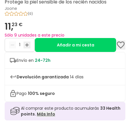
Protege la piel sensible de los recién nacidos
Joone
(
0
)
11,
23 €
Sólo 9 unidades a este precio
Añadir a mi cesta
Envío en
24-72h
Devolución garantizada
14 días
Pago
100% seguro
Al comprar este producto acumularás
33
Health
points.
Más Info