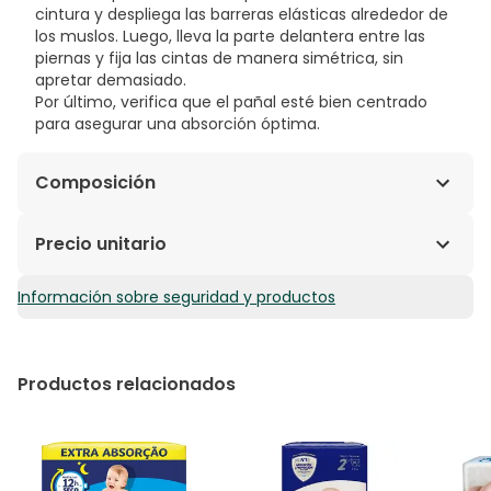
cintura y despliega las barreras elásticas alrededor de
los muslos. Luego, lleva la parte delantera entre las
piernas y fija las cintas de manera simétrica, sin
apretar demasiado.
Por último, verifica que el pañal esté bien centrado
para asegurar una absorción óptima.
Composición
Cojín: Fibra de celulosa (aserrín de árbol) TCF
Precio unitario
(Totalmente Libre de Cloro) blanqueada sin cloro
proveniente de un bosque finlandés bien gestionado
Información sobre seguridad y productos
0,30€ / Unidades
certificado por FSC® y de otras fuentes controladas;
Absorbente: SAP también llamado Poliacrilato de sodio;
Velo de adquisición: Poliéster; Velo de superficie: BIO
PE/PLA (producido a partir de materias naturales);
Productos relacionados
Barreras: BIO PE/PP (producido a partir de materias
naturales y polipropileno); Velo exterior: Polietileno /
polipropileno impreso con tintas al agua sin
disolventes; Elásticos: sin látex, pegados a baja
temperatura; Orejas delanteras: Polipropileno; Orejas