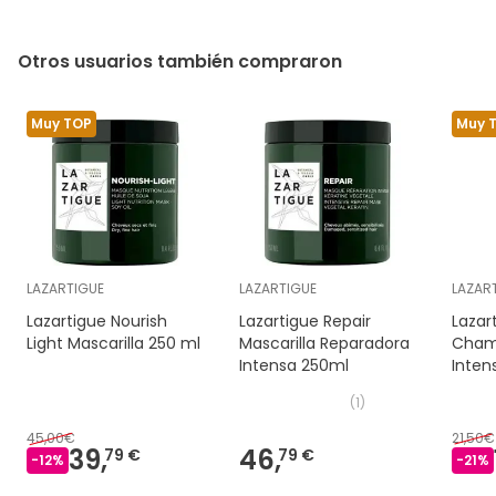
Otros usuarios también compraron
Muy TOP
Muy 
LAZARTIGUE
LAZARTIGUE
LAZAR
Lazartigue Nourish
Lazartigue Repair
Lazar
Light Mascarilla 250 ml
Mascarilla Reparadora
Cham
Intensa 250ml
Inten
(
1
)
45,00€
21,50€
39,
46,
79 €
79 €
-
12
%
-
21
%