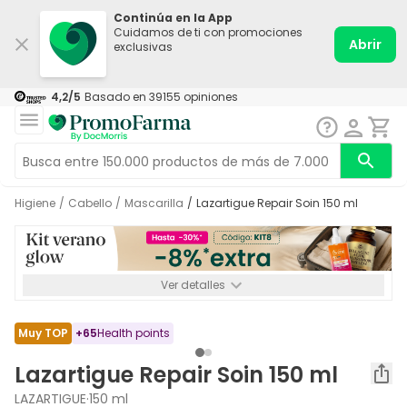
Continúa en la App
Cuidamos de ti con promociones
Abrir
exclusivas
4,2
/5
Basado en
39155
opiniones
Higiene
/
Cabello
/
Mascarilla
/
Lazartigue Repair Soin 150 ml
Ver detalles
*-8% a partir de 72€ hasta el 16/08/2026. Se excluyen
Medicamentos y Leches infantiles de 0-6 meses o especiales. No
acumulable.
Muy TOP
+
65
Health points
Lazartigue Repair Soin 150 ml
LAZARTIGUE
·
150 ml