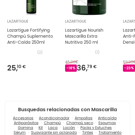
LAZARTIGUE
LAZARTIGUE
LAZAR
Lazartigue Fortifying
Lazartigue Nourish
Lazar
Champú Suplemento
Mascarilla Extra
Anti-
Anti-Caída 250ml
Nutritiva 250 ml
Densi
(
2
)
(
1
)
45,00€
59,90
25,
36,
10 €
79 €
-
18
%
-
23
%
Busquedas relacionadas con Mascarilla
Accesorios
Acondicionador
Ampollas
Anticaída
Antiparásitos
Champú
Champú seco
Espumas
Gomina
Kit
Laca
Loción
Packs y Estuches
Sérum
Suavizante sin aclarado
Tintes
Tratamiento