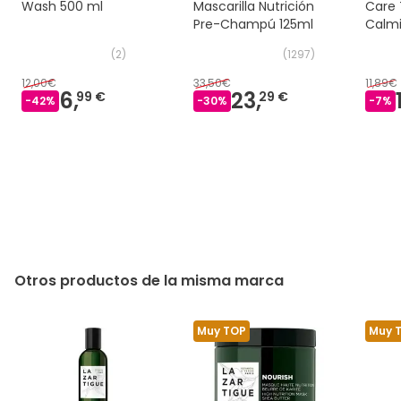
Wash 500 ml
Mascarilla Nutrición
Care 
Pre-Champú 125ml
Calmi
(
2
)
(
1297
)
12,00€
33,50€
11,89€
6,
23,
99 €
29 €
-
42
%
-
30
%
-
7
%
Otros productos de la misma marca
Muy TOP
Muy 