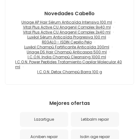
Novedades
Cabello
Uriage AP Hair Sérum Anticaída Intensivo 100 ml
Vital Plus Active CU Anagenil Complex 9x40 ml
Vital Plus Active CU Anagenil Complex 3x40 ml
Luxéol Sérum Anticaída Progresiva 100 ml
REGALO - ISDIN Cepillo Pelo
Luxéol Champú Fortificante Anticaída 200ml
Uriage DS Hair Champú Anticaspa 500 ml
I.C.O.N. India Champú Cleansing 1000 ml
I.C.O.N. Power Peptides Tratamiento Capilar Molecular 40
ml
I.C.O.N. Detox Champú Barra 100 g
Mejores ofertas
Lazartigue
Letibalm repair
Acniben repair
Isdin age repair