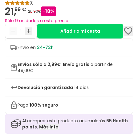
(
1
)
21,
99 €
-
18
%
26,90€
Sólo 9 unidades a este precio
Añadir a mi cesta
Envío en
24-72h
Envíos sólo a 2,99€
.
Envío gratis
a partir de
49,00€
Devolución garantizada
14 días
Pago
100% seguro
Al comprar este producto acumularás
65
Health
points.
Más Info