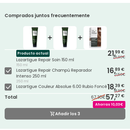
Comprados juntos frecuentemente
21,
99 €
Producto actual
26,90€
Lazartigue Repair Soin 150 ml
150 ml
16,
89 €
Lazartigue Repair Champú Reparador
21,50€
Intenso 250 ml
250 ml
18,
39 €
Lazartigue Couleur Absolue 6.00 Rubio Foncé
18,90€
57,
27 €
Total
67,30€
Ahorras
10,03€
Añadir los 3