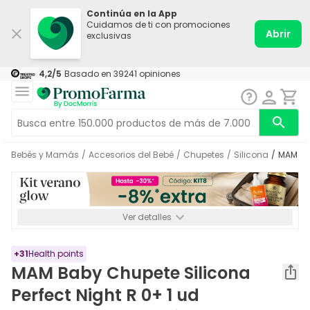
Continúa en la App
Cuidamos de ti con promociones
Abrir
exclusivas
4,2
/5
Basado en
39241
opiniones
Bebés y Mamás
/
Accesorios del Bebé
/
Chupetes
/
Silicona
/
MAM B
Ver detalles
*-8% a partir de 72€ hasta el 16/08/2026. Se excluyen
Medicamentos y Leches infantiles de 0-6 meses o especiales. No
acumulable.
+
31
Health points
MAM Baby Chupete Silicona
Perfect Night R 0+ 1 ud