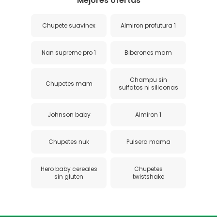
Mejores ofertas
Chupete suavinex
Almiron profutura 1
Nan supreme pro 1
Biberones mam
Champu sin
Chupetes mam
sulfatos ni siliconas
Johnson baby
Almiron 1
Chupetes nuk
Pulsera mama
Hero baby cereales
Chupetes
sin gluten
twistshake