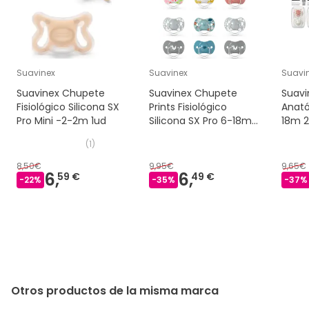
Suavinex
Suavinex
Suavi
Suavinex Chupete
Suavinex Chupete
Suavi
Fisiológico Silicona SX
Prints Fisiológico
Anató
Pro Mini -2-2m 1ud
Silicona SX Pro 6-18m
18m 2
2 uds
(
1
)
8,50€
9,95€
9,65€
6,
6,
59 €
49 €
-
22
%
-
35
%
-
37
%
Otros productos de la misma marca