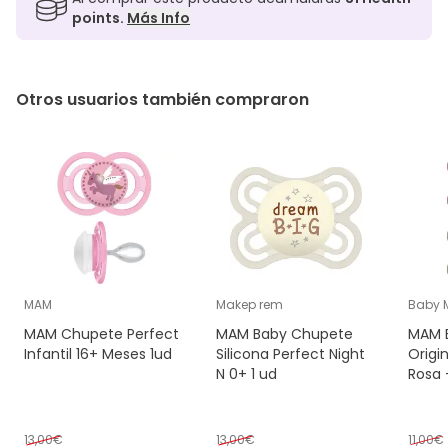
points.
Más Info
Otros usuarios también compraron
MAM
Makep rem
Baby
MAM Chupete Perfect
MAM Baby Chupete
MAM 
Infantil 16+ Meses 1ud
Silicona Perfect Night
Origin
N 0+ 1 ud
Rosa 
13,00€
13,00€
11,00€