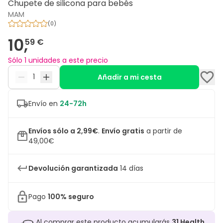
Chupete de silicona para bebés
MAM
(
0
)
10,
59 €
Sólo 1 unidades a este precio
Añadir a mi cesta
Envío en
24-72h
Envíos sólo a 2,99€
.
Envío gratis
a partir de
49,00€
Devolución garantizada
14 días
Pago
100% seguro
Al comprar este producto acumularás
31
Health