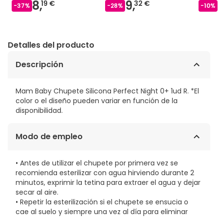
8,
9,
19 €
32 €
-
37
%
-
28
%
-
10
%
Detalles del producto
Descripción
Mam Baby Chupete Silicona Perfect Night 0+ 1ud R. *El
color o el diseño pueden variar en función de la
disponibilidad.
Modo de empleo
• Antes de utilizar el chupete por primera vez se
recomienda esterilizar con agua hirviendo durante 2
minutos, exprimir la tetina para extraer el agua y dejar
secar al aire.
• Repetir la esterilización si el chupete se ensucia o
cae al suelo y siempre una vez al día para eliminar