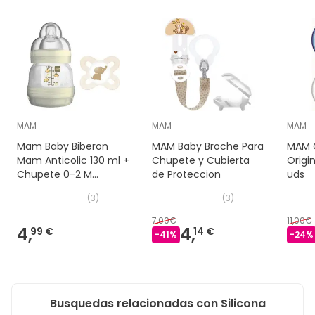
MAM
MAM
MAM
Mam Baby Biberon
MAM Baby Broche Para
MAM C
Mam Anticolic 130 ml +
Chupete y Cubierta
Origi
Chupete 0-2 M
de Proteccion
uds
Silicona
(
3
)
(
3
)
7,00€
11,00€
4,
4,
99 €
14 €
-
41
%
-
24
%
Busquedas relacionadas con Silicona