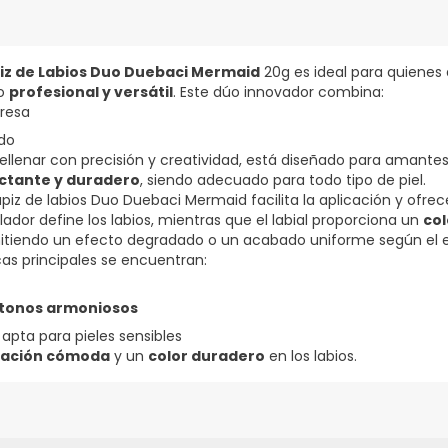
iz de Labios Duo Duebaci Mermaid
20g es ideal para quienes 
do
profesional y versátil
. Este dúo innovador combina:
fresa
ido
rellenar con precisión y creatividad, está diseñado para amantes
ctante y duradero
, siendo adecuado para todo tipo de piel.
ápiz de labios Duo Duebaci Mermaid facilita la aplicación y ofrec
ilador define los labios, mientras que el labial proporciona un
col
mitiendo un efecto degradado o un acabado uniforme según el e
cas principales se encuentran:
tonos armoniosos
, apta para pieles sensibles
sación cómoda
y un
color duradero
en los labios.