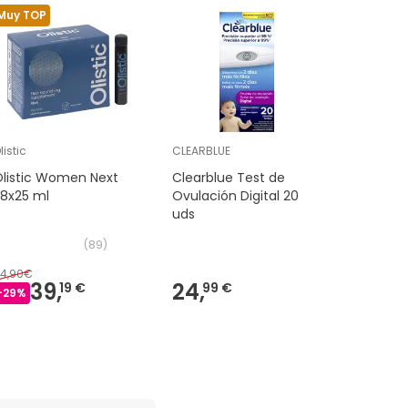
Muy TOP
Muy TOP
listic
CLEARBLUE
Nutralie
listic Women Next
Clearblue Test de
Nutralie
28x25 ml
Ovulación Digital 20
Complex 
uds
y Citrat
(
89
)
4,90€
19,90€
39,
24,
16
19 €
99 €
-
29
%
-
15
%