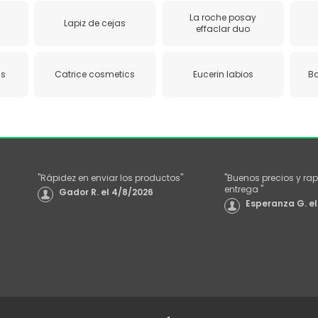
La roche posay
Lapiz de cejas
effaclar duo
cs
Catrice cosmetics
Eucerin labios
Ba
"
Rápidez en enviar los productos
"
"
Buenos precios y rap
entrega
"
Gador R.
el
4/8/2026
Esperanza G.
el