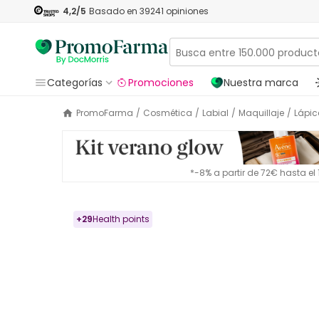
4,2
/5
Basado en
39241
opiniones
Categorías
Promociones
Nuestra marca
PromoFarma
/
Cosmética
/
Labial
/
Maquillaje
/
Lápic
*-8% a partir de 72€ hasta e
+
29
Health points