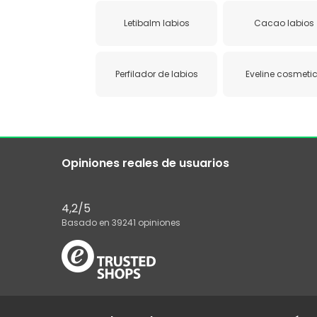
Letibalm labios
Cacao labios
Perfilador de labios
Eveline cosmeti
Opiniones reales de usuarios
4,2
/5
Basado en
39241
opiniones