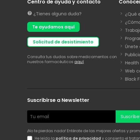
Centro de ayuda y contacto
Conóce
¿Tienes alguna duda?
¿Qué 
¿Cómo
Te ayudamos aquí
Trabaj
Progra
solicitud de desistimiento
Únete 
Public
Consulta tus dudas sobre medicamentos con
nuestros farmacéuticos
aquí
.
Health
Web co
Black 
Suscribirse a Newsletter
Suscríbe
¡No te pierdas nada! Entérate de las mejores ofertas y pro
He leído la
política de privacidad
y consiento el trat