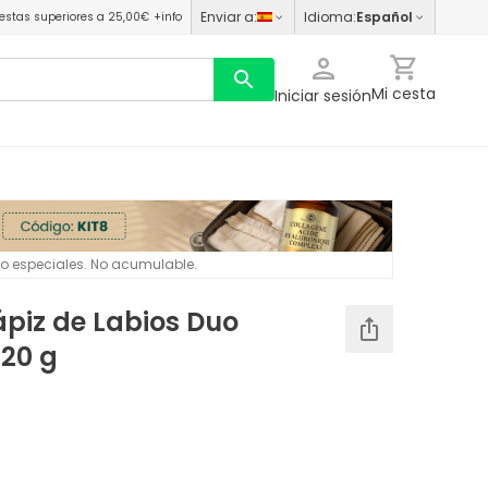
Enviar a
:
Idioma
:
Español
estas superiores a 25,00€
+info
Mi cesta
Iniciar sesión
 o especiales. No acumulable.
piz de Labios Duo
20 g