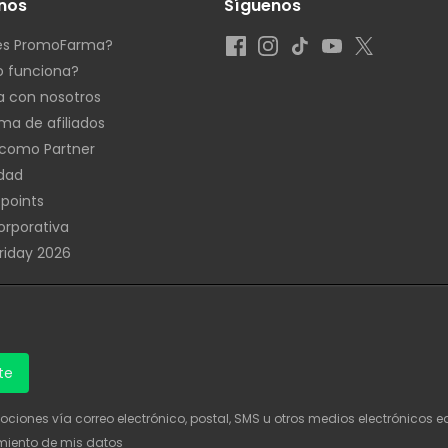
nos
Síguenos
es PromoFarma?
 funciona?
a con nosotros
ma de afiliados
como Partner
idad
 points
rporativa
Friday 2026
te
mociones vía correo electrónico, postal, SMS u otros medios electrónicos e
amiento de mis datos