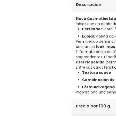
Descripción
Neve Cosmetics Láp
labios con un acaba
Perfilador:
coral 
Labial:
violeta cál
Permitiendo definir y 
buscan un
look impa
El formato doble del l
sorprendentes. El perf
aterciopelado
, per
Entre sus característi
Textura suave
Combinación de 
Fórmula vegana
Proporciona una
sen
Precio por 100 g