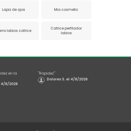
Lapiz de ojos
Mia cosmetic
Catrice perfilador
rra labios catrice
labios
idez en la
"
Rapidez
"
Dolores S.
el
4/8/2026
4/8/2026