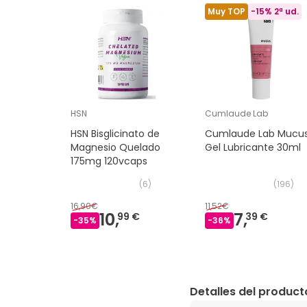
Muy TOP
-15% 2ª ud.
HSN
Cumlaude Lab
HSN Bisglicinato de
Cumlaude Lab Mucu
Magnesio Quelado
Gel Lubricante 30ml
175mg 120vcaps
(
6
)
(
196
)
16,90€
11,52€
10,
7,
99 €
39 €
-
35
%
-
36
%
Detalles del product