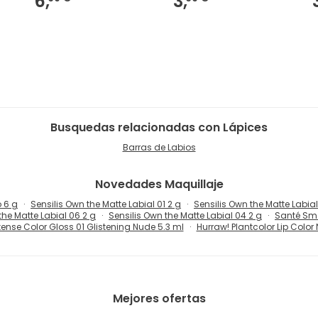
6,
3,
Busquedas relacionadas con Lápices
Barras de Labios
Novedades
Maquillaje
 6 g
Sensilis Own the Matte Labial 01 2 g
Sensilis Own the Matte Labial
the Matte Labial 06 2 g
Sensilis Own the Matte Labial 04 2 g
Santé Smo
tense Color Gloss 01 Glistening Nude 5.3 ml
Hurraw! Plantcolor Lip Color 
Mejores ofertas