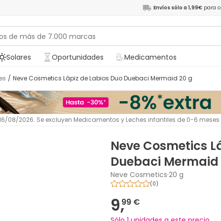
Envíos sólo a 1,99€
para c
Solares
Oportunidades
Medicamentos
es
/
Neve Cosmetics Lápiz de Labios Duo Duebaci Mermaid 20 g
l 16/08/2026. Se excluyen Medicamentos y Leches infantiles de 0-6 meses
Neve Cosmetics Lá
Duebaci Mermaid 
Neve Cosmetics
·
20 g
(
0
)
9,
99 €
Sólo 1 unidades a este precio