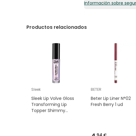
Información sobre segu
49,95€ / 100 g
Productos relacionados
Sleek
BETER
Sleek Lip Volve Gloss
Beter Lip Liner N°02
Transforming Lip
Fresh Berry 1 ud
Topper Shimmy
Shimmy Ya 3 7 ml
94 €