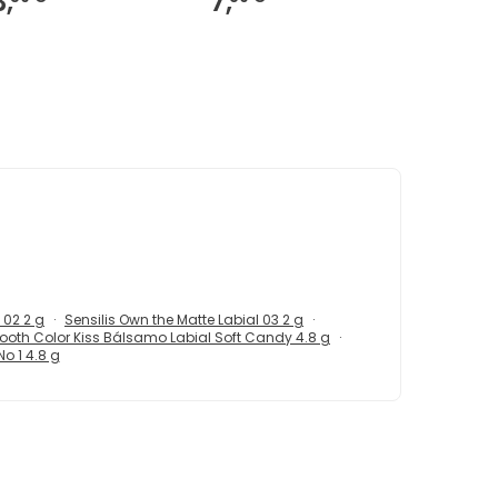
3,
7,
 02 2 g
Sensilis Own the Matte Labial 03 2 g
oth Color Kiss Bálsamo Labial Soft Candy 4.8 g
No 1 4.8 g