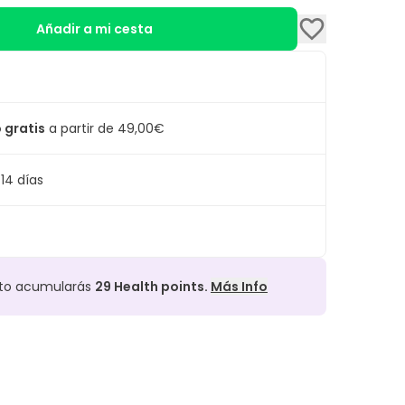
Añadir a mi cesta
 gratis
a partir de 49,00€
14 días
cto acumularás
29
Health points.
Más Info