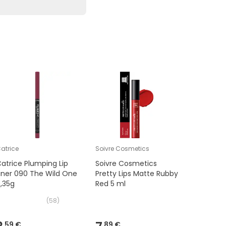
atrice
Soivre Cosmetics
Gosh
atrice Plumping Lip
Soivre Cosmetics
Gosh Vel
iner 090 The Wild One
Pretty Lips Matte Rubby
Lipliner 
,35g
Red 5 ml
N001 Nou
(
58
)
59 €
89 €