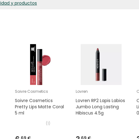
ridad y productos
Soivre Cosmetics
Lovren
C
Soivre Cosmetics
Lovren RP2 Lapis Labios
C
Pretty Lips Matte Coral
Jumbo Long Lasting
L
5 ml
Hibiscus 4.5g
0
(
1
)
69 €
69 €