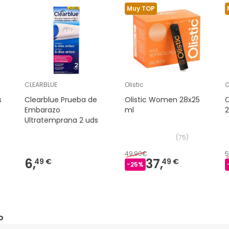
Muy TOP
CLEARBLUE
Olistic
O
s
Clearblue Prueba de
Olistic Women 28x25
O
Embarazo
ml
Ultratemprana 2 uds
(
75
)
49,90€
5
6,
37,
49 €
49 €
-
25
%
o