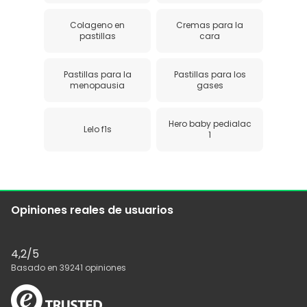
Colageno en
Cremas para la
pastillas
cara
Pastillas para la
Pastillas para los
menopausia
gases
Hero baby pedialac
Lelo f1s
1
Opiniones reales de usuarios
4,2
/5
Basado en
39241
opiniones