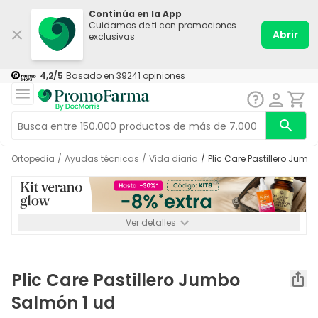
Continúa en la App
Cuidamos de ti con promociones
Abrir
exclusivas
4,2
/5
Basado en
39241
opiniones
Ortopedia
/
Ayudas técnicas
/
Vida diaria
/
Plic Care Pastillero Jum
Ver detalles
*-8% a partir de 72€ hasta el 16/08/2026. Se excluyen
Medicamentos y Leches infantiles de 0-6 meses o especiales. No
acumulable.
Plic Care Pastillero Jumbo
Salmón 1 ud