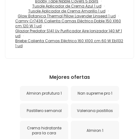
Booby Tape Nipple Covers 5 pairs
Tusole Aplicador de Crema Azul 1 ud
Tusole Aplicador de Crema Amarillo 1 ud
Glow Botanica Thermal Pillow Lavender Linseed 1 ud
Camry Cr7436 Calienta Camas Eléctrico Doble 150 X160
cm 120 W 1 ud
Glaziar Predator S141 Uv Purificador Aire Ionizador 140 M² 1
ud
Briebe Calienta Camas Eléctrico 160 X100 cm 60 W Eb1132
1 ud
Mejores ofertas
Almiron profutura 1
Nan supreme pro 1
Pastillero semanal
Valeriana pastillas
Crema hidratante
Almiron 1
para la cara