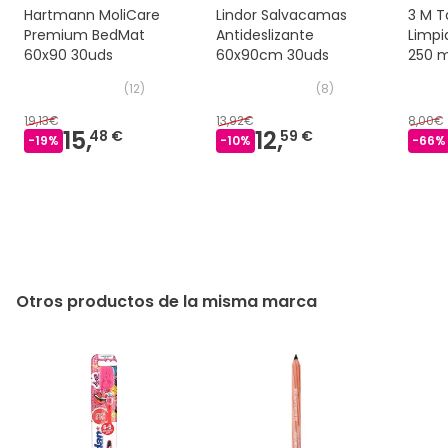
Hartmann MoliCare
Lindor Salvacamas
3 M T
Premium BedMat
Antideslizante
Limpi
60x90 30uds
60x90cm 30uds
250 m
(
12
)
(
8
)
19,13€
13,92€
8,00€
15,
12,
48 €
59 €
-
19
%
-
10
%
-
66
%
Otros productos de la misma marca