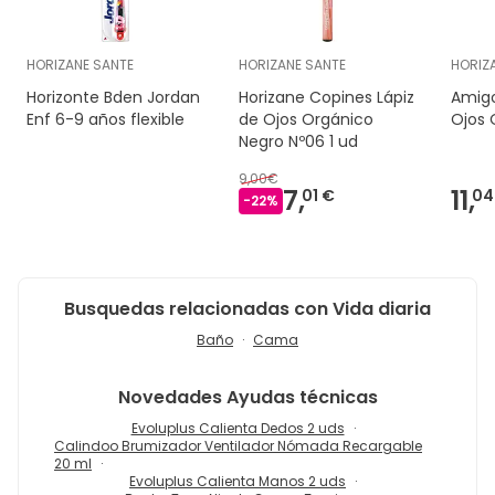
HORIZANE SANTE
HORIZANE SANTE
HORIZ
Horizonte Bden Jordan
Horizane Copines Lápiz
Amig
Enf 6-9 años flexible
de Ojos Orgánico
Ojos 
Negro Nº06 1 ud
9,00€
7,
11,
01 €
04
-
22
%
Busquedas relacionadas con Vida diaria
Baño
Cama
Novedades
Ayudas técnicas
Evoluplus Calienta Dedos 2 uds
Calindoo Brumizador Ventilador Nómada Recargable
20 ml
Evoluplus Calienta Manos 2 uds