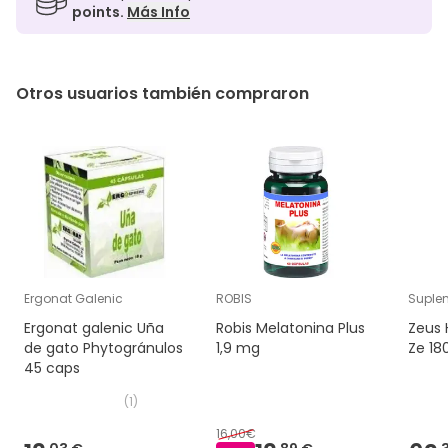
points.
Más Info
Otros usuarios también compraron
Ergonat Galenic
ROBIS
Suple
Ergonat galenic Uña
Robis Melatonina Plus
Zeus 
de gato Phytogránulos
1,9 mg
Ze 18
45 caps
(
1
)
16,00€