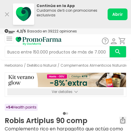
Continúa en la App
Cuidamos de ti con promociones
Abrir
exclusivas
4,2
/5
Basado en
39222
opiniones
Herbolario
/
Dietética Natural
/
Complementos Alimenticios Naturales
Ver detalles
*-8% a partir de 72€ hasta el 16/08/2026. Se excluyen
Medicamentos y Leches infantiles de 0-6 meses o especiales. No
acumulable.
+
54
Health points
Robis Artiplus 90 comp
Complemento rico en harpagofito que actúa como