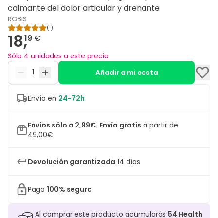
calmante del dolor articular y drenante
ROBIS
(
1
)
18,
19 €
Sólo 4 unidades a este precio
Añadir a mi cesta
Envío en
24-72h
Envíos sólo a 2,99€
.
Envío gratis
a partir de
49,00€
Devolución garantizada
14 días
Pago
100% seguro
Al comprar este producto acumularás
54
Health