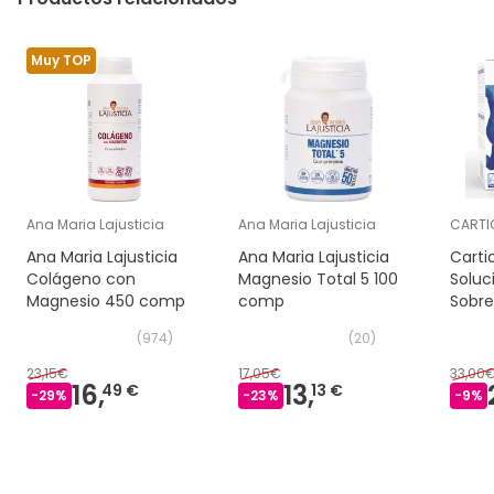
Muy TOP
Ana Maria Lajusticia
Ana Maria Lajusticia
CARTI
Ana Maria Lajusticia
Ana Maria Lajusticia
Carti
Colágeno con
Magnesio Total 5 100
Soluc
Magnesio 450 comp
comp
Sobre
(
974
)
(
20
)
23,15€
17,05€
33,00
16,
13,
49 €
13 €
-
29
%
-
23
%
-
9
%