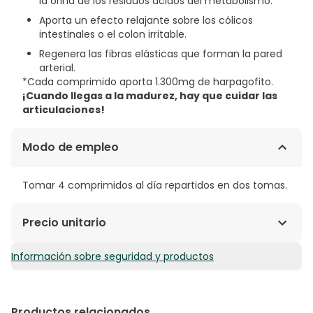
la orina de los residuos ácidos del metabolismo.
Aporta un efecto relajante sobre los cólicos
intestinales o el colon irritable.
Regenera las fibras elásticas que forman la pared
arterial.
*Cada comprimido aporta 1.300mg de harpagofito.
¡Cuando llegas a la madurez, hay que cuidar las
articulaciones!
Modo de empleo
Tomar 4 comprimidos al día repartidos en dos tomas.
Precio unitario
Información sobre seguridad y productos
0,20€ / Comprimidos
Productos relacionados