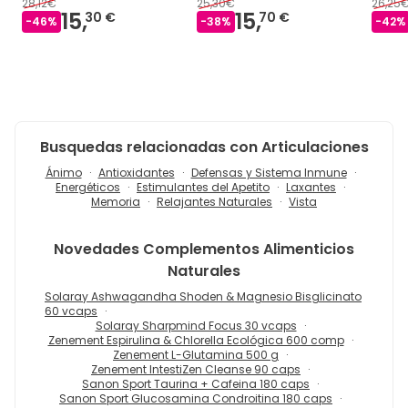
28,12€
25,30€
26,25
15,
15,
30 €
70 €
-
46
%
-
38
%
-
42
%
Busquedas relacionadas con Articulaciones
Ánimo
Antioxidantes
Defensas y Sistema Inmune
Energéticos
Estimulantes del Apetito
Laxantes
Memoria
Relajantes Naturales
Vista
Novedades
Complementos Alimenticios
Naturales
Solaray Ashwagandha Shoden & Magnesio Bisglicinato
60 vcaps
Solaray Sharpmind Focus 30 vcaps
Zenement Espirulina & Chlorella Ecológica 600 comp
Zenement L-Glutamina 500 g
Zenement IntestiZen Cleanse 90 caps
Sanon Sport Taurina + Cafeina 180 caps
Sanon Sport Glucosamina Condroitina 180 caps