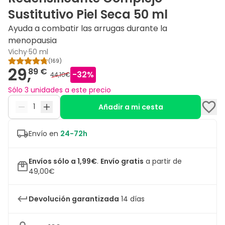
Sustitutivo Piel Seca 50 ml
Ayuda a combatir las arrugas durante la
menopausia
Vichy
·
50 ml
(
169
)
29,
89 €
-
32
%
44,10€
Sólo 3 unidades a este precio
Añadir a mi cesta
Envío en
24-72h
Envíos sólo a 1,99€
.
Envío gratis
a partir de
49,00€
Devolución garantizada
14 días