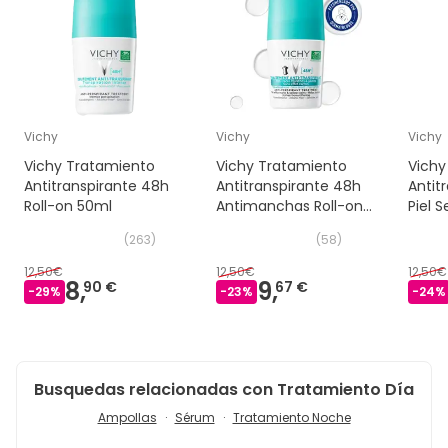
Vichy
Vichy
Vichy
Vichy Tratamiento
Vichy Tratamiento
Vichy
Antitranspirante 48h
Antitranspirante 48h
Antit
Roll-on 50ml
Antimanchas Roll-on
Piel S
50ml
50ml
(
263
)
(
58
)
12,50€
12,50€
12,50€
8,
9,
90 €
67 €
-
29
%
-
23
%
-
24
%
Busquedas relacionadas con Tratamiento Día
Ampollas
Sérum
Tratamiento Noche