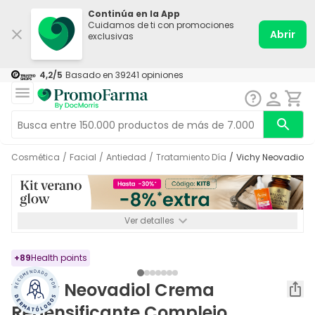
Continúa en la App
Cuidamos de ti con promociones
Abrir
exclusivas
4,2
/5
Basado en
39241
opiniones
Cosmética
/
Facial
/
Antiedad
/
Tratamiento Día
/
Vichy Neovadiol 
Ver detalles
*-8% a partir de 72€ hasta el 16/08/2026. Se excluyen
Medicamentos y Leches infantiles de 0-6 meses o especiales. No
acumulable.
+
89
Health points
Vichy Neovadiol Crema
Redensificante Complejo