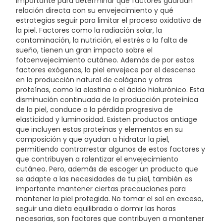
importante para determinar qué factores guardan
HYDROXYETHYLPIPERAZINE ETHANE SULFONIC ACID - CI
relación directa con su envejecimiento y qué
15985 / YELLOW 6 - CI 77891 / TITANIUM DIOXIDE -
estrategias seguir para limitar el proceso oxidativo de
SORBITAN OLEATE - NIACINAMIDE - DIMETHICONOL -
la piel. Factores como la radiación solar, la
MYRISTIC ACID - SODIUM HYALURONATE - ADENOSINE -
contaminación, la nutrición, el estrés o la falta de
CAPRYLYL GLYCOL - CAPRYLOYL SALICYLIC ACID -
sueño, tienen un gran impacto sobre el
CITRIC ACID - CASSIA ANGUSTIFOLIA SEED
fotoenvejecimiento cutáneo. Además de por estos
POLYSACCHARIDE - TRISODIUM ETHYLENEDIAMINE
factores exógenos, la piel envejece por el descenso
DISUCCINATE - SYNTHETIC FLUORPHLOGOPITE -
en la producción natural de colágeno y otras
PENTAERYTHRITYL TETRA-DI-T-BUTYL
proteínas, como la elastina o el ácido hialurónico. Esta
HYDROXYHYDROCINNAMATE - ACRYLAMIDE/SODIUM
disminución continuada de la producción proteínica
ACRYLOYLDIMETHYLTAURATE COPOLYMER -
de la piel, conduce a la pérdida progresiva de
POLYSORBATE 80 - PARFUM / FRAGRANCE
elasticidad y luminosidad. Existen productos antiage
que incluyen estas proteínas y elementos en su
composición y que ayudan a hidratar la piel,
permitiendo contrarrestar algunos de estos factores y
que contribuyen a ralentizar el envejecimiento
cutáneo. Pero, además de escoger un producto que
se adapte a las necesidades de tu piel, también es
importante mantener ciertas precauciones para
mantener la piel protegida. No tomar el sol en exceso,
seguir una dieta equilibrada o dormir las horas
necesarias, son factores que contribuyen a mantener