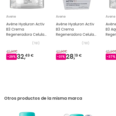
Avene
Avene
Avene
Avène Hyaluron Activ
Avène Hyaluron Activ
Avène
B3 Crema
B3 Crema
B3 A
Regeneradora Celular
Regeneradora Celular
Regen
50 ml
Recarga 50ml
50ml
(
781
)
(
781
)
45,90€
40,90€
45,90
32,
28,
49 €
19 €
-
29
%
-
31
%
-
37
%
Otros productos de la misma marca