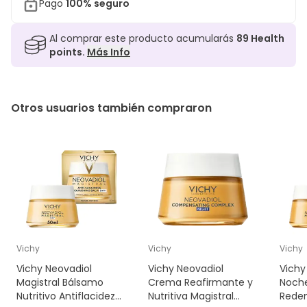
Pago
100% seguro
Al comprar este producto acumularás
89
Health
points.
Más Info
Otros usuarios también compraron
Vichy
Vichy
Vichy
Vichy Neovadiol
Vichy Neovadiol
Vich
Magistral Bálsamo
Crema Reafirmante y
Noche
Nutritivo Antiflacidez
Nutritiva Magistral
Reden