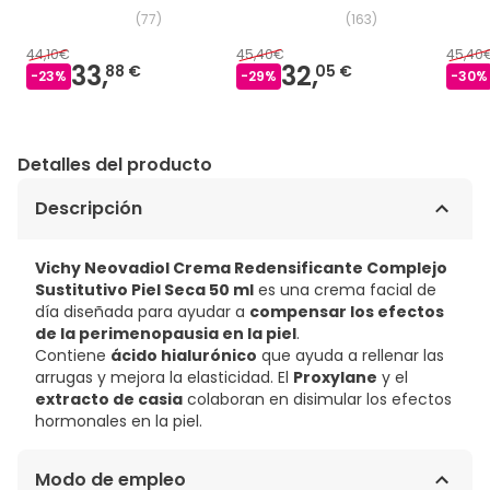
de Día 50 ml
Noche 50 ml
Perim
(
77
)
(
163
)
44,10€
45,40€
45,40
33,
32,
88 €
05 €
-
23
%
-
29
%
-
30
%
Detalles del producto
Descripción
Vichy Neovadiol Crema Redensificante Complejo
Sustitutivo Piel Seca 50 ml
es una crema facial de
día diseñada para ayudar a
compensar los efectos
de la perimenopausia en la piel
.
Contiene
ácido hialurónico
que ayuda a rellenar las
arrugas y mejora la elasticidad. El
Proxylane
y el
extracto de casia
colaboran en disimular los efectos
hormonales en la piel.
Modo de empleo