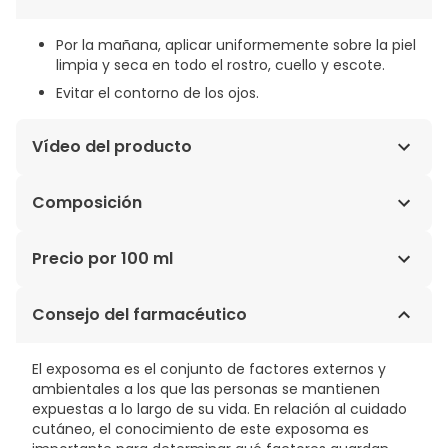
Por la mañana, aplicar uniformemente sobre la piel
limpia y seca en todo el rostro, cuello y escote.
Evitar el contorno de los ojos.
Vídeo del producto
Composición
AQUA /WATER / EAU - PRUNUS ARMENIACA KERNEL OIL /
Precio por 100 ml
APRICOT KERNEL OIL - DIMETHICONE - GLYCERIN -
HYDROXYPROPYL TETRAHYDROPYRANTRIOL - ZEA MAYS
59,78€ / 100 ml
Consejo del farmacéutico
STARCH / CORN STARCH - ALCOHOL DENAT -
PROPANEDIOL - PROPYLENE GLYCOL - STEARICACID -
ORYZA SATIVA BRAN OIL / RICE BRAN OIL -
El exposoma es el conjunto de factores externos y
BUTYROSPERMUM PARKII BUTTER / SHEA BUTTER -
ambientales a los que las personas se mantienen
ISOHEXADECANE - PALMITIC ACID - PEG-100 STEARATE -
expuestas a lo largo de su vida. En relación al cuidado
PEG-20 STEARATE - STEARYL ALCOHOL - GLYCERYL
cutáneo, el conocimiento de este exposoma es
STEARATE - CERAALBA / BEESWAX / CIRE DABEILLE -