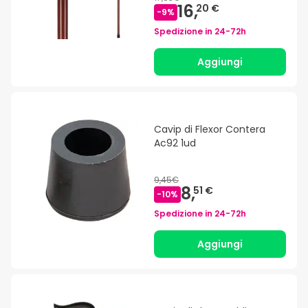
16,
20 €
-
9
%
Spedizione in
24-72h
Aggiungi
Cavip di Flexor Contera
Ac92 1ud
9,45€
8,
51 €
-
10
%
Spedizione in
24-72h
Aggiungi