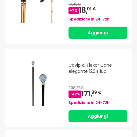
19,45€
18,
01 €
-
7
%
Spedizione in
24-72h
Aggiungi
Cavip di Flexor Cane
elegante 1204 1ud
298,25€
171,
89 €
-
42
%
Spedizione in
24-72h
Aggiungi