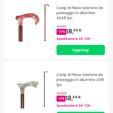
Cavip di Flexor bastone da
passeggio in alluminio
4048 1pc
22,34€
18,
44 €
-
17
%
Spedizione in
24-72h
Aggiungi
Cavip di Flexor bastone da
passeggio in alluminio 4015
1pc
20,62€
18,
44 €
-
11
%
Spedizione in
24-72h