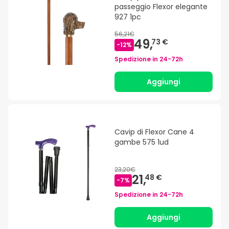
passeggio Flexor elegante
927 1pc
56,21€
49,
73 €
-
12
%
Spedizione in
24-72h
Aggiungi
Cavip di Flexor Cane 4
gambe 575 1ud
23,20€
21,
48 €
-
7
%
Spedizione in
24-72h
Aggiungi