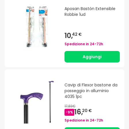
Aposan Bastón Extensible
Robbie 1ud
10,
42 €
Spedizione in
24-72h
Aggiungi
Cavip di Flexor bastone da
passeggio in alluminio
4035 1pc
17,83€
16,
20 €
-
9
%
Spedizione in
24-72h