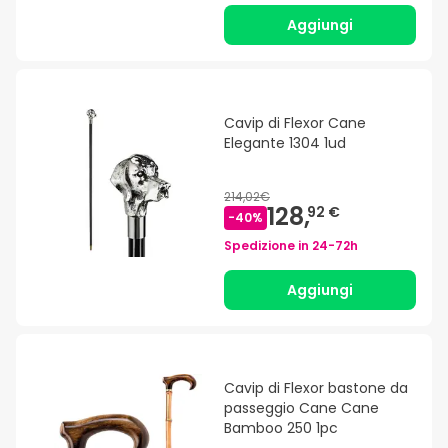
Aggiungi
Cavip di Flexor Cane
Elegante 1304 1ud
214,02€
128,
92 €
-
40
%
Spedizione in
24-72h
Aggiungi
Cavip di Flexor bastone da
passeggio Cane Cane
Bamboo 250 1pc