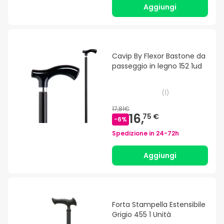
Aggiungi
Cavip By Flexor Bastone da
passeggio in legno 152 1ud
(
1
)
17,81€
16,
75 €
-
6
%
Spedizione in
24-72h
Aggiungi
Forta Stampella Estensibile
Grigio 455 1 Unità