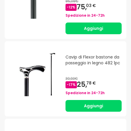
85,08€
75,
03 €
-
12
%
Spedizione in
24-72h
Aggiungi
Cavip di Flexor bastone da
passeggio in legno 482 1pc
30,93€
25,
78 €
-
17
%
Spedizione in
24-72h
Aggiungi