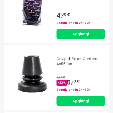
4,
00 €
Spedizione in
24-72h
Aggiungi
Cavip di Flexor Contera
Ac96 1pc
7,74€
5,
93 €
-
23
%
Spedizione in
24-72h
Aggiungi