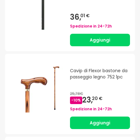
36,
01 €
Spedizione in
24-72h
Aggiungi
Cavip di Flexor bastone da
passeggio legno 752 1pc
25,78€
23,
20 €
-
10
%
Spedizione in
24-72h
Aggiungi