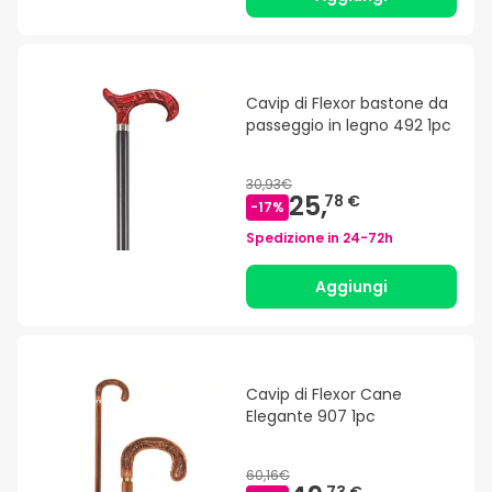
Cavip di Flexor bastone da
passeggio in legno 492 1pc
30,93€
25,
78 €
-
17
%
Spedizione in
24-72h
Aggiungi
Cavip di Flexor Cane
Elegante 907 1pc
60,16€