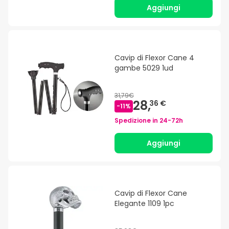
Aggiungi
Cavip di Flexor Cane 4
gambe 5029 1ud
31,79€
28,
36 €
-
11
%
Spedizione in
24-72h
Aggiungi
Cavip di Flexor Cane
Elegante 1109 1pc