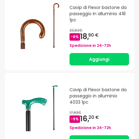
Cavip di Flexor bastone da
passeggio in alluminio 418
1pc
20,62€
18,
90 €
-
8
%
Spedizione in
24-72h
Aggiungi
Cavip di Flexor bastone da
passeggio in alluminio
4033 1pc
17,83€
16,
20 €
-
9
%
Spedizione in
24-72h