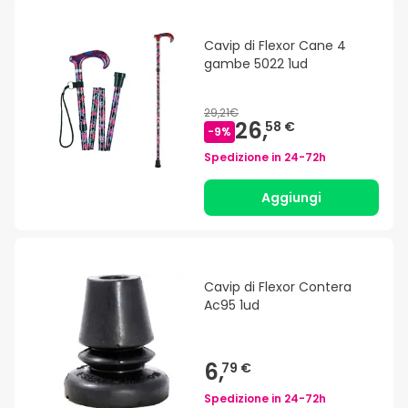
Cavip di Flexor Cane 4
gambe 5022 1ud
29,21€
26,
58 €
-
9
%
Spedizione in
24-72h
Aggiungi
Cavip di Flexor Contera
Ac95 1ud
6,
79 €
Spedizione in
24-72h