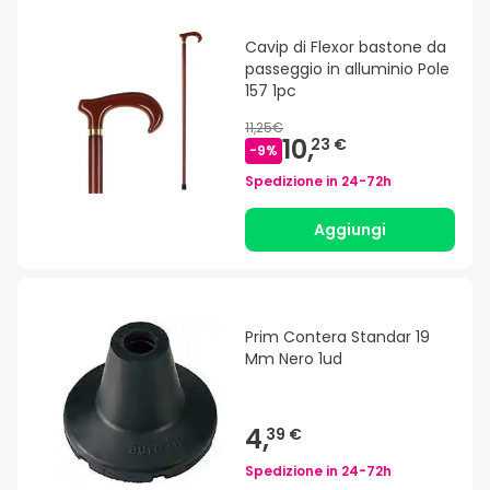
Cavip di Flexor bastone da
passeggio in alluminio Pole
157 1pc
11,25€
10,
23 €
-
9
%
Spedizione in
24-72h
Aggiungi
Prim Contera Standar 19
Mm Nero 1ud
4,
39 €
Spedizione in
24-72h