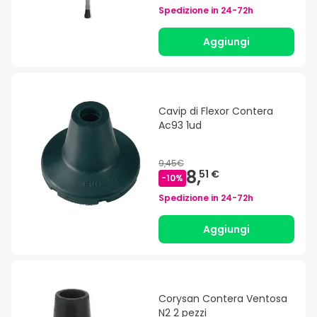
Spedizione in
24-72h
Aggiungi
Cavip di Flexor Contera
Ac93 1ud
9,45€
8,
51 €
-
10
%
Spedizione in
24-72h
Aggiungi
Corysan Contera Ventosa
N2 2 pezzi