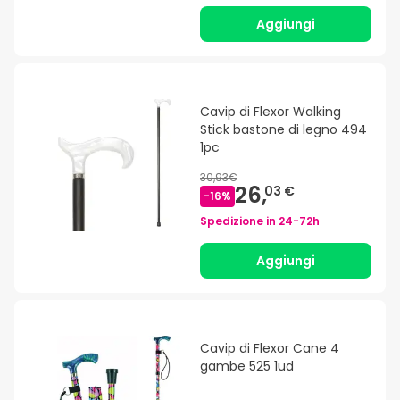
Aggiungi
Cavip di Flexor Walking
Stick bastone di legno 494
1pc
30,93€
26,
03 €
-
16
%
Spedizione in
24-72h
Aggiungi
Cavip di Flexor Cane 4
gambe 525 1ud