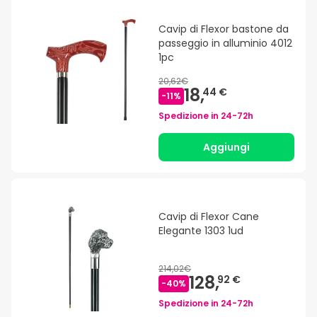
Cavip di Flexor bastone da
passeggio in alluminio 4012
1pc
20,62€
18,
44 €
-
11
%
Spedizione in
24-72h
Aggiungi
Cavip di Flexor Cane
Elegante 1303 1ud
214,02€
128,
92 €
-
40
%
Spedizione in
24-72h