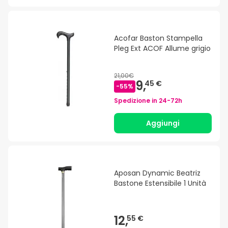
Acofar Baston Stampella
Pleg Ext ACOF Allume grigio
21,00€
9,
45 €
-
55
%
Spedizione in
24-72h
Aggiungi
Aposan Dynamic Beatriz
Bastone Estensibile 1 Unità
12,
55 €