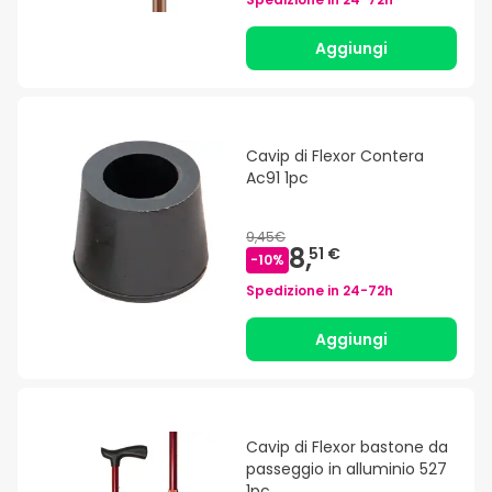
Aggiungi
Cavip di Flexor Contera
Ac91 1pc
9,45€
8,
51 €
-
10
%
Spedizione in
24-72h
Aggiungi
Cavip di Flexor bastone da
passeggio in alluminio 527
1pc