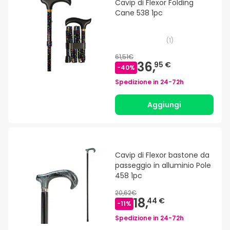
Cavip di Flexor Folding
Cane 538 1pc
(
1
)
61,51€
36,
95 €
-
40
%
Spedizione in
24-72h
Aggiungi
Cavip di Flexor bastone da
passeggio in alluminio Pole
458 1pc
20,62€
18,
44 €
-
11
%
Spedizione in
24-72h