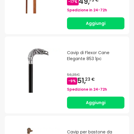
49,
73 €
-
17
%
Spedizione in
24-72h
Aggiungi
Cavip di Flexor Cane
Elegante 853 1pc
56,35€
51,
23 €
-
9
%
Spedizione in
24-72h
Aggiungi
Cavip per bastone da