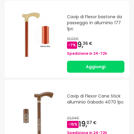
Cavip di Flexor bastone da
passeggio in alluminio 177
1pc
10,02€
9,
36 €
-
7
%
Spedizione in
24-72h
Aggiungi
Cavip di Flexor Cane Stick
alluminio Gabado 4070 1pc
22,34€
19,
07 €
-
15
%
Spedizione in
24-72h