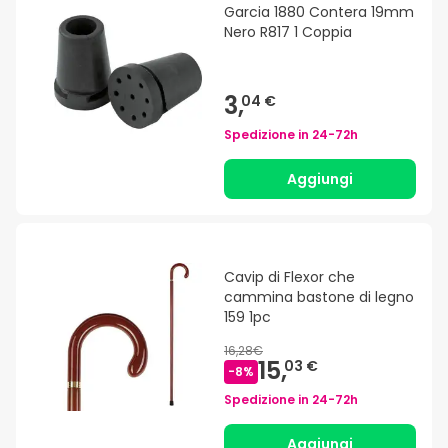
Garcia 1880 Contera 19mm
Nero R817 1 Coppia
3,
04 €
Spedizione in
24-72h
Aggiungi
Cavip di Flexor che
cammina bastone di legno
159 1pc
16,28€
15,
03 €
-
8
%
Spedizione in
24-72h
Aggiungi