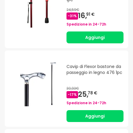
24,59€
16,
91 €
-
31
%
Spedizione in
24-72h
Aggiungi
Cavip di Flexor bastone da
passeggio in legno 476 1pc
30,93€
25,
78 €
-
17
%
Spedizione in
24-72h
Aggiungi