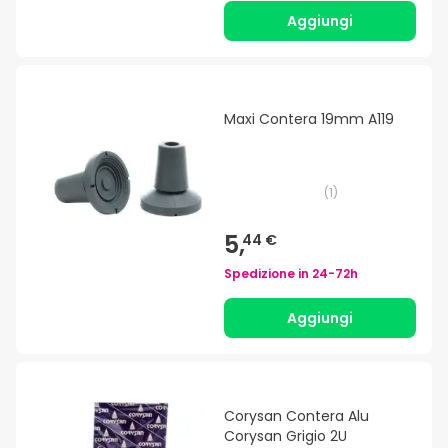
Aggiungi
Maxi Contera 19mm A119
(
1
)
5,
44 €
Spedizione in
24-72h
Aggiungi
Corysan Contera Alu
Corysan Grigio 2U