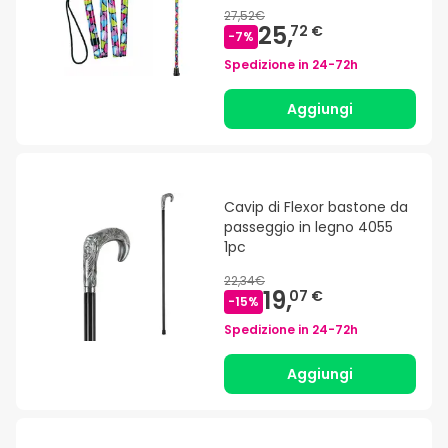
27,52€
25,
72 €
-
7
%
Spedizione in
24-72h
Aggiungi
Cavip di Flexor bastone da
passeggio in legno 4055
1pc
22,34€
19,
07 €
-
15
%
Spedizione in
24-72h
Aggiungi