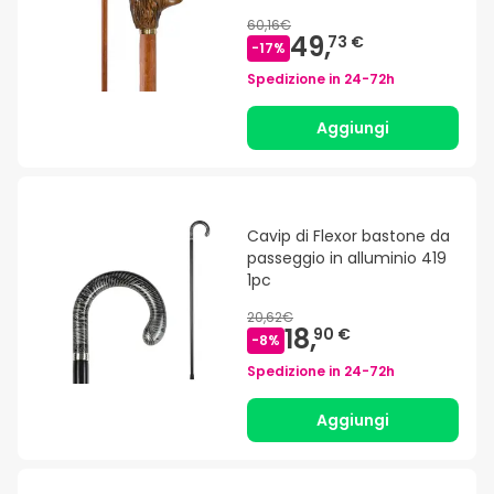
60,16€
49,
73 €
-
17
%
Spedizione in
24-72h
Aggiungi
Cavip di Flexor bastone da
passeggio in alluminio 419
1pc
20,62€
18,
90 €
-
8
%
Spedizione in
24-72h
Aggiungi