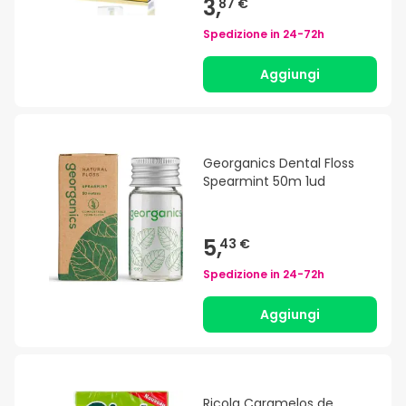
3,
87 €
Spedizione in
24-72h
Aggiungi
Georganics Dental Floss
Spearmint 50m 1ud
5,
43 €
Spedizione in
24-72h
Aggiungi
Ricola Caramelos de