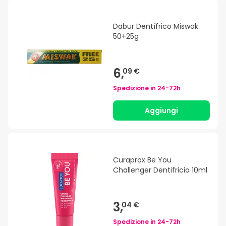
Dabur Dentífrico Miswak
50+25g
6,
09 €
Spedizione in
24-72h
Aggiungi
Curaprox Be You
Challenger Dentifricio 10ml
3,
04 €
Spedizione in
24-72h