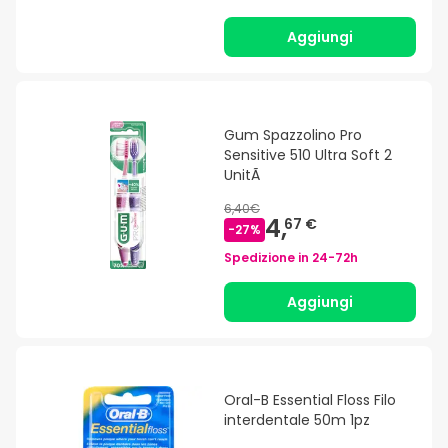
Aggiungi
Gum Spazzolino Pro
Sensitive 510 Ultra Soft 2
UnitÃ
6,40€
4,
67 €
-
27
%
Spedizione in
24-72h
Aggiungi
Oral-B Essential Floss Filo
interdentale 50m 1pz