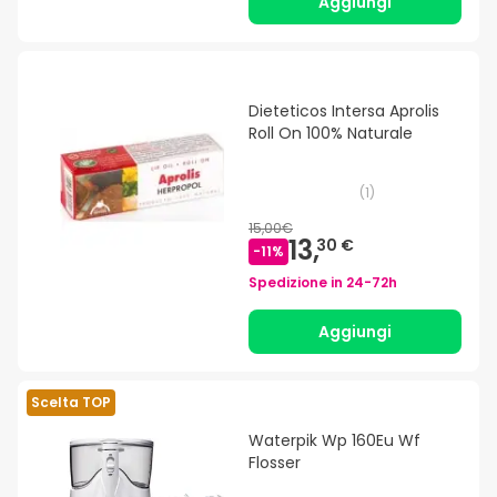
Aggiungi
Dieteticos Intersa Aprolis
Roll On 100% Naturale
(
1
)
15,00€
13,
30 €
-
11
%
Spedizione in
24-72h
Aggiungi
Scelta TOP
Waterpik Wp 160Eu Wf
Flosser