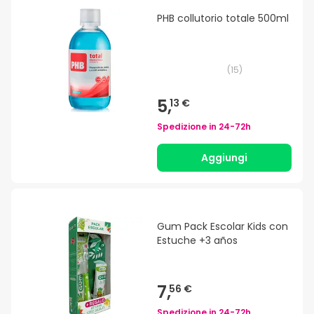
PHB collutorio totale 500ml
(
15
)
5,
13 €
Spedizione in
24-72h
Aggiungi
Gum Pack Escolar Kids con
Estuche +3 años
7,
56 €
Spedizione in
24-72h