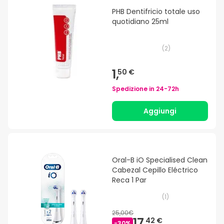
PHB Dentifricio totale uso
quotidiano 25ml
(
2
)
1,
50 €
Spedizione in
24-72h
Aggiungi
Oral-B iO Specialised Clean
Cabezal Cepillo Eléctrico
Reca 1 Par
(
1
)
25,00€
17,
42 €
-
30
%