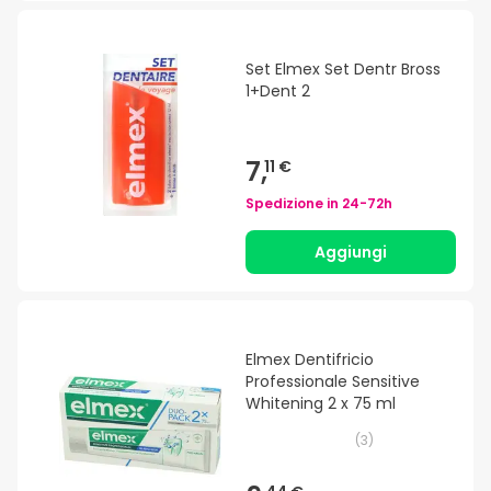
Set Elmex Set Dentr Bross
1+Dent 2
7,
11 €
Spedizione in
24-72h
Aggiungi
Elmex Dentifricio
Professionale Sensitive
Whitening 2 x 75 ml
(
3
)