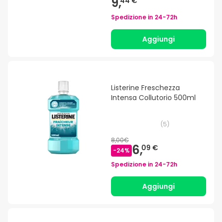
9,
44 €
Spedizione in
24-72h
Aggiungi
Listerine Freschezza
Intensa Collutorio 500ml
(
5
)
8,00€
6,
09 €
-
24
%
Spedizione in
24-72h
Aggiungi