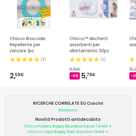
Chicco Bracciale
Chicco™ dischetti
Ch
Repellente per
assorbenti per
ass
zanzare 1pc
allattamento 30pz
(
3
)
(
2
)
6,15€
10
2,
5,
59€
79€
-6%
-2
RICERCHE CORRELATE SU Cuscini
Alzatacco
Novità Prodotti antidecubito
Chicco Fodera Boppy Blue Mod Squar 1 Unità
Chicco Capa Boppy Dots And Line 1 Unità