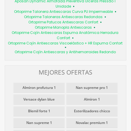
Aposan Dynamic Almofada Preventiva Úlceras Pressão 1
Unidade
Ortoprime Talonera Antiescaras Curva PU Impermeable
Ortoprime Taloneras Antiescaras Redondas
Ortoprime Patucos Antiescaras Confort
Ortoprime Manopla Antiescaras
Ortoprime Cojín Antiescaras Espuma Anatómica Herradura
Confort
Ortoprime Cojín Antiescaras Viscoelástico + HR Espuma Confort
Ortoprime Cojín Antiescaras y Antihemorroides Redondo
MEJORES OFERTAS
Almiron profutura 1
Nan supreme pro 1
Versace dylan blue
Almiron 1
Blemil forte 1
Esterilizadores chicco
Nan supreme 1
Novalac premium 1