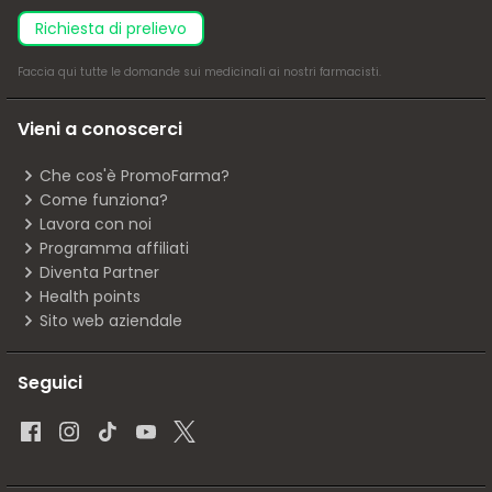
richiesta di prelievo
Faccia
qui
tutte le domande sui medicinali ai nostri farmacisti.
Vieni a conoscerci
Che cos'è PromoFarma?
Come funziona?
Lavora con noi
Programma affiliati
Diventa Partner
Health points
Sito web aziendale
Seguici