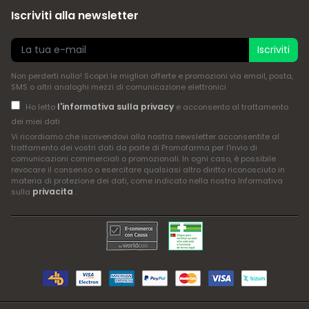
Iscriviti alla newsletter
Iscriviti
Non perderti nulla! Scopri le migliori offerte e promozioni via email, posta,
SMS o altri analoghi mezzi di comunicazione elettronici
l'informativa sulla privacy
Ho letto
e acconsento al trattamento
dei miei dati
Vi ricordiamo che iscrivendovi alla nostra newsletter acconsentite al
trattamento dei vostri dati da parte di Promofarma per l'invio di
comunicazioni commerciali o promozionali. In ogni caso, è possibile
revocare il consenso o esercitare qualsiasi altro diritto riconosciuto in
materia di protezione dei dati, come indicato nella nostra Informativa
privacita
sulla
.