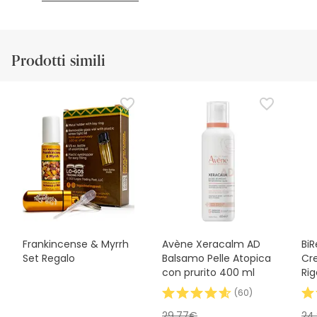
Prodotti simili
Frankincense & Myrrh
Avène Xeracalm AD
BiR
Set Regalo
Balsamo Pelle Atopica
Cr
con prurito 400 ml
Ri
(
60
)
29,77€
24