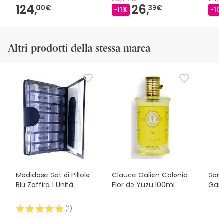
124,
26,
00€
39€
-11%
-1
Altri prodotti della stessa marca
Medidose Set di Pillole
Claude Galien Colonia
Se
Blu Zaffiro 1 Unità
Flor de Yuzu 100ml
Ga
(
1
)