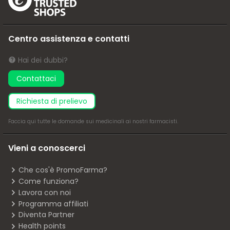
Centro assistenza e contatti
Hai dei dubbi?
Contattaci
richiesta di prelievo
Faccia
qui
tutte le domande sui medicinali ai nostri farmacisti.
Vieni a conoscerci
Che cos'è PromoFarma?
Come funziona?
Lavora con noi
Programma affiliati
Diventa Partner
Health points