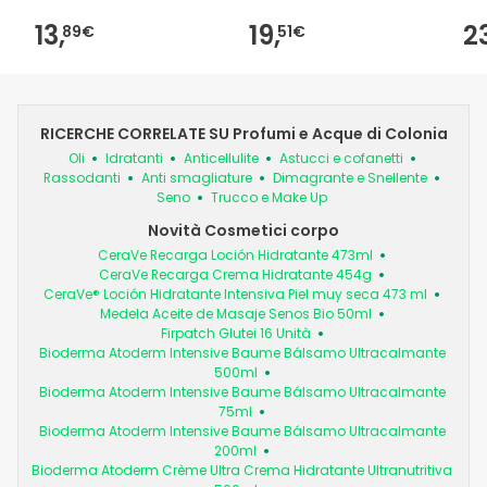
13,
19,
2
89€
51€
RICERCHE CORRELATE SU Profumi e Acque di Colonia
Oli
Idratanti
Anticellulite
Astucci e cofanetti
Rassodanti
Anti smagliature
Dimagrante e Snellente
Seno
Trucco e Make Up
Novità Cosmetici corpo
CeraVe Recarga Loción Hidratante 473ml
CeraVe Recarga Crema Hidratante 454g
CeraVe® Loción Hidratante Intensiva Piel muy seca 473 ml
Medela Aceite de Masaje Senos Bio 50ml
Firpatch Glutei 16 Unità
Bioderma Atoderm Intensive Baume Bálsamo Ultracalmante
500ml
Bioderma Atoderm Intensive Baume Bálsamo Ultracalmante
75ml
Bioderma Atoderm Intensive Baume Bálsamo Ultracalmante
200ml
Bioderma Atoderm Crème Ultra Crema Hidratante Ultranutritiva