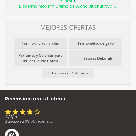
500ml
Bioderma Atoderm Crema de Ducha Ultranutritiva 1L
MEJORES OFERTAS
Tom ford black orchid
Termometro de galio
Perfumes y Colonias para
Pintauñas Deborah
mujer Claude Galien
Selección en Pintauñas
Recensioni reali di utenti
4,2
/
5
Basato su
39155
recensioni