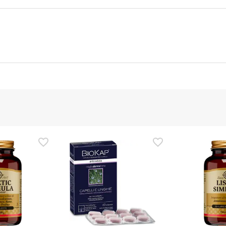
ttore
Funzionario autorizzato
ezza per questo prodotto, ma ci stiamo lavorando. Vi invitiamo a
ggere le informazioni sulla sicurezza fornite con il prodotto prim
e, potete anche restituirlo seguendo i nostri
termini e condizioni
.