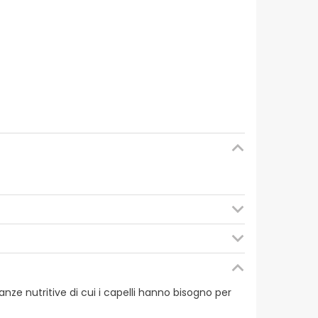
MENTO: IDROSSIPROPILMETILCELLULOSA, SOLFATO DI
MINA B6, AGENTE DI RIVESTIMENTO: ACIDO
anze nutritive di cui i capelli hanno bisogno per