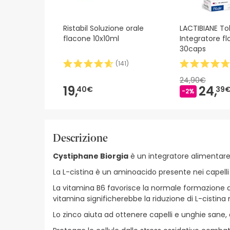
Ristabil Soluzione orale
LACTIBIANE To
flacone 10x10ml
Integratore fl
30caps
(
141
)
24,90€
19,
24,
40€
39
-2%
Descrizione
Cystiphane Biorgia
è un integratore alimentare 
La L-cistina è un aminoacido presente nei capelli 
La vitamina B6 favorisce la normale formazione di
vitamina significherebbe la riduzione di L-cistina 
Lo zinco aiuta ad ottenere capelli e unghie sane, a