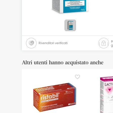
Cosmetici naturali
Offerte
Marche
I più venduti
Rivenditori verificati
g
Health points
Altri utenti hanno acquistato anche