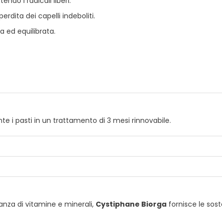
ndo i radicali liberi.
erdita dei capelli indeboliti.
 ed equilibrata.
te i pasti in un trattamento di 3 mesi rinnovabile.
MICROCRISTALLINA, ANTIAGGLOMERANTE: TALCO, AGENTE DI RIVESTI
CA, ANTIAGGLOMERANTE: STEARATO DI MAGNESIO, ARGININA, VITA
 COLORANTE: RIBOFLAVINA.
anza di vitamine e minerali,
Cystiphane Biorga
fornisce le sost