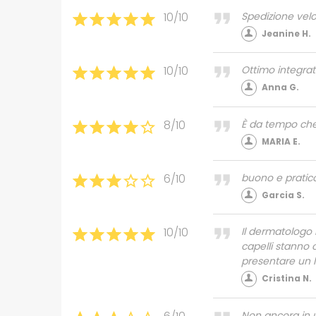
10/10
Spedizione velo
Jeanine H.
10/10
Ottimo integrat
Anna G.
8/10
È da tempo ch
MARIA E.
6/10
buono e pratic
Garcia S.
10/10
Il dermatologo 
capelli stanno
presentare un l
Cristina N.
Non ancora in 