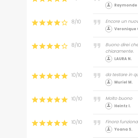
Raymonde 
8/10
Encore un nuovo
Veronique 
8/10
Buono direi ch
chiaramente.
LAURA N.
10/10
da testare in 
Muriel M.
10/10
Molto buono
Heintz I.
10/10
Finora funzion
Yoana S.