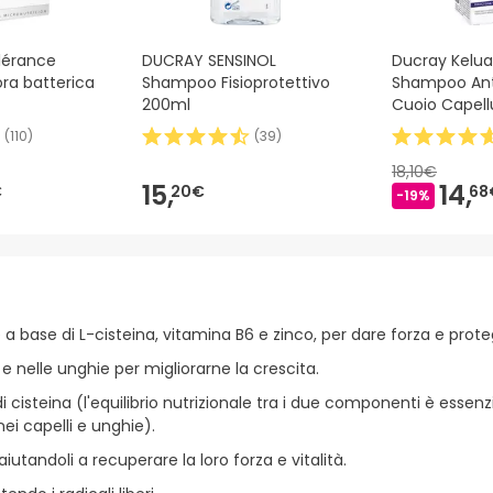
lérance
DUCRAY SENSINOL
Ducray Kelua
ora batterica
Shampoo Fisioprotettivo
Shampoo Ant
200ml
Cuoio Capell
(
110
)
(
39
)
18,10€
15,
14,
€
20€
68
-19%
a base di L-cisteina, vitamina B6 e zinco, per dare forza e prote
e nelle unghie per migliorarne la crescita.
 cisteina (l'equilibrio nutrizionale tra i due componenti è essen
nei capelli e unghie).
iutandoli a recuperare la loro forza e vitalità.