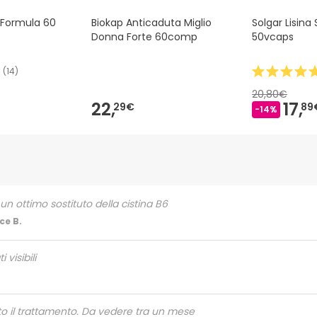
c Formula 60
Biokap Anticaduta Miglio
Solgar Lisina
Donna Forte 60comp
50vcaps
(
14
)
20,80€
22,
17,
29€
89
-14%
un ottimo sostituto della cistina B6
ce B.
i visibili
.
ito il trattamento. Da vedere tra un mese