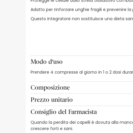
Protegge le cellule dallo stress ossidativo combatte
Adatto per rinforzare unghie fragili e prevenire la p
Questo integratore non sostituisce una dieta sana
Modo d’uso
Prendere 4 compresse al giorno in 1 o 2 dosi duran
Composizione
L-CISTINA, AGENTE DI RIVESTIMENTO: CELLULOSA 
Prezzo unitario
ZINCO ADDENSANTE: CARBOSSINETILCELLULOSA SODI
0,29€ / Tavolette
STEARICO, BIOSSIDO DI TITANIO, CERA DI CARRUBA,
Consiglio del Farmacista
Quando la perdita dei capelli è dovuta alla manc
crescere forti e sani.