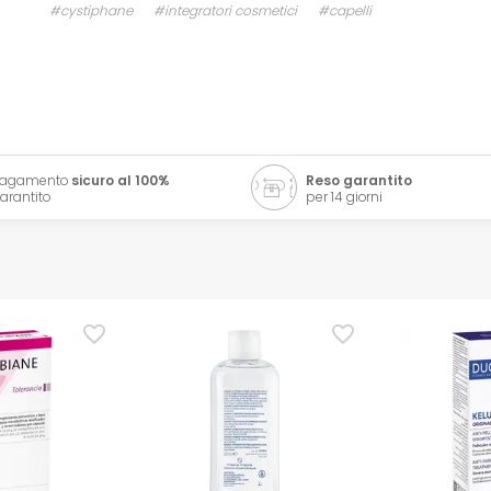
#cystiphane
#integratori cosmetici
#capelli
Pagamento
sicuro al 100%
Reso garantito
arantito
per 14 giorni