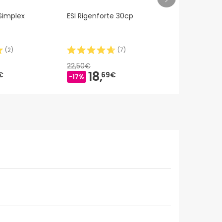
 Simplex
ESI Rigenforte 30cp
Aiuto alla sa
Parrucchier
(
2
)
(
7
)
22,50€
21,90€
18,
21,
€
69€
59
-17%
-1%