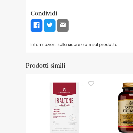
Condividi
Informazioni sulla sicurezza e sul prodotto
Risorse per la sicurezza visiva
Dettagli del produ
Prodotti simili
Risorse per la sicurezza visiva
Al momento non disponiamo delle immagini di sicur
aggiornamenti. Nel frattempo, vi consigliamo di le
non esitate a contattarci. Inoltre, se lo desiderat