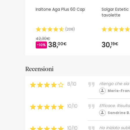
Iraltone Aga Plus 60 Cap
Solgar Esteti
tavolette
(
208
)
42,30€
38,
30,
00€
19€
-10%
Recensioni
8/10
ritengo che sia 
Marie-Fran
10/10
Efficace. Risultat
Sandrine B
10/10
Ho iniziato sub