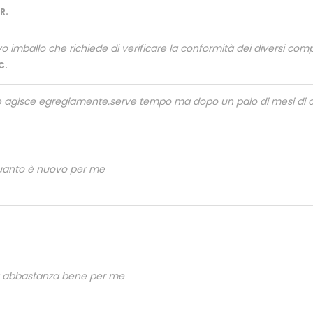
R.
 imballo che richiede di verificare la conformità dei diversi com
C.
e agisce egregiamente.serve tempo ma dopo un paio di mesi di cos
quanto è nuovo per me
a abbastanza bene per me