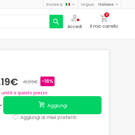
inviare a:
lingua:
italiano
0
Il mio carrello
Accedi
,19€
-16%
41,65€
0
unità a questo prezzo
Aggiungi
Aggiungi ai miei preferiti