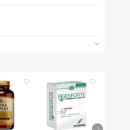
 tornare a trovarci più tardi per gli
a di utilizzarlo. Se avete domande sulla sicurezza,