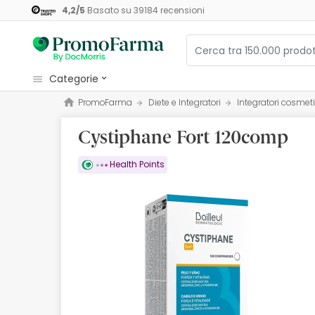
4,2
/
5
Basato su
39184
recensioni
categorie
PromoFarma
Diete e Integratori
Integratori cosmeti
Cosmetici e Bellezza
Cystiphane Fort 120comp
Salute e Benessere
Igiene
Health Points
Diete e Integratori
Mamme e Bambini
Ottica
Ortopedia
Erboristeria