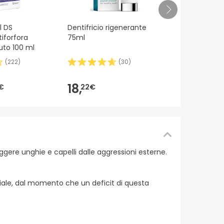
Avène Crem
l DS
Dentifricio rigenerante
Profumo SP
iforfora
75ml
uto 100 ml
(
222
)
(
30
)
27,
19€
18,
€
22€
ggere unghie e capelli dalle aggressioni esterne.
ziale, dal momento che un deficit di questa