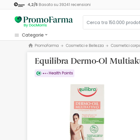
4,2
/
5
Basato su
39241
recensioni
categorie
PromoFarma
Cosmetici e Bellezza
Cosmetici corp
Cosmetici e Bellezza
Equilibra Dermo-Ol Multiak
Salute e Benessere
Igiene
Health Points
Diete e Integratori
Mamme e Bambini
Ottica
Ortopedia
Erboristeria