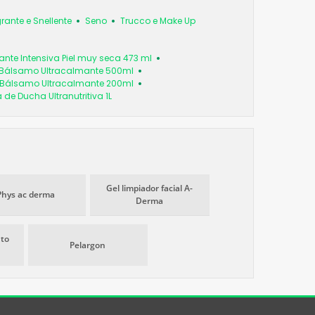
ante e Snellente
Seno
Trucco e Make Up
ante Intensiva Piel muy seca 473 ml
 Bálsamo Ultracalmante 500ml
 Bálsamo Ultracalmante 200ml
e Ducha Ultranutritiva 1L
Gel limpiador facial A-
Phys ac derma
Derma
nto
Pelargon