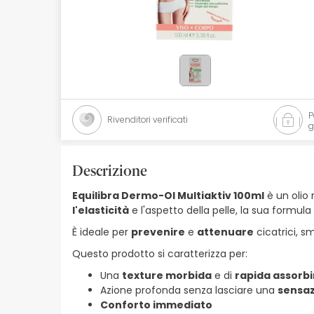
Cosmetici naturali
Offerte
Marche
I più venduti
Rivenditori verificati
g
Health points
Descrizione
Equilibra Dermo-Ol Multiaktiv 100ml
è un olio 
l'elasticità
e l'aspetto della pelle, la sua formul
È ideale per
prevenire
e
attenuare
cicatrici, s
Questo prodotto si caratterizza per:
Una
texture morbida
e di
rapida assorb
Azione profonda senza lasciare una
sensaz
Conforto immediato