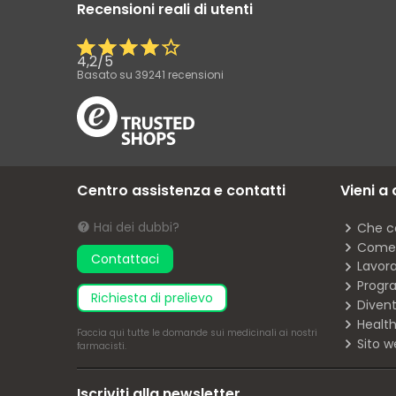
Recensioni reali di utenti
4,2
/
5
Basato su
39241
recensioni
Centro assistenza e contatti
Vieni a
Hai dei dubbi?
Che c
Come 
Contattaci
Lavor
Progra
richiesta di prelievo
Diven
Health
Faccia
qui
tutte le domande sui medicinali ai nostri
Sito w
farmacisti.
Iscriviti alla newsletter