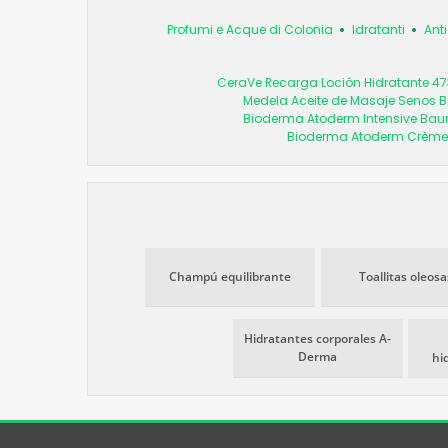
Profumi e Acque di Colonia
Idratanti
Anti
CeraVe Recarga Loción Hidratante 4
Medela Aceite de Masaje Senos B
Bioderma Atoderm Intensive Ba
Bioderma Atoderm Crème U
Champú equilibrante
Toallitas oleosa
Hidratantes corporales A-
Derma
hi