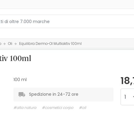
o
Oli
Equilibra Dermo-Ol Multiaktiv 100ml
tiv 100ml
18
100 ml
Spedizione in 24-72 ore
#alta natura
#cosmetici corpo
#oli