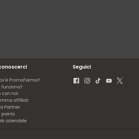
 conoscerci
Seguici
os'è PromoFarma?
funziona?
a con noi
mma affiliati
ta Partner
 points
eb aziendale