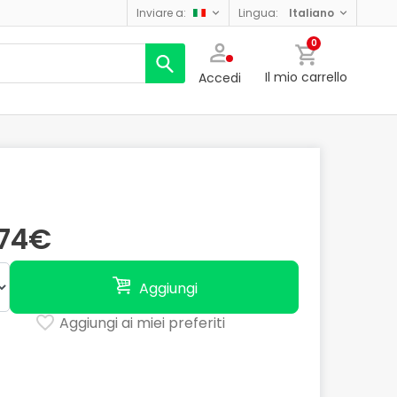
inviare a:
lingua:
italiano
0
Il mio carrello
Accedi
,74€
Aggiungi
Aggiungi ai miei preferiti