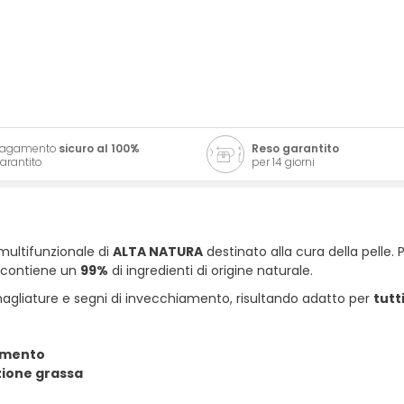
Pagamento
sicuro al 100%
Reso garantito
arantito
per 14 giorni
multifunzionale di
ALTA NATURA
destinato alla cura della pelle.
a contiene un
99%
di ingredienti di origine naturale.
magliature e segni di invecchiamento, risultando adatto per
tutti
imento
ione grassa