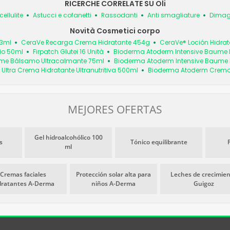
RICERCHE CORRELATE SU Oli
cellulite
Astucci e cofanetti
Rassodanti
Anti smagliature
Dimagr
Novità Cosmetici corpo
73ml
CeraVe Recarga Crema Hidratante 454g
CeraVe® Loción Hidrat
io 50ml
Firpatch Glutei 16 Unità
Bioderma Atoderm Intensive Baume
ume Bálsamo Ultracalmante 75ml
Bioderma Atoderm Intensive Baume
ltra Crema Hidratante Ultranutritiva 500ml
Bioderma Atoderm Crema d
MEJORES OFERTAS
Gel hidroalcohólico 100
s
Tónico equilibrante
ml
Cremas faciales
Protección solar alta para
Leches de crecimie
dratantes A-Derma
niños A-Derma
Guigoz