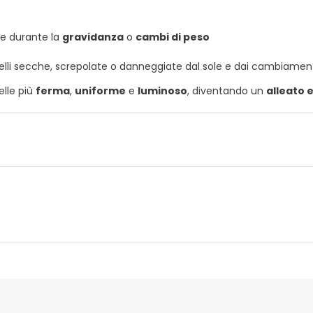
te durante la
gravidanza
o
cambi di peso
elli secche, screpolate o danneggiate dal sole e dai cambiamen
elle più
ferma
,
uniforme
e
luminoso
, diventando un
alleato 
ttore
Funzionario autorizzato