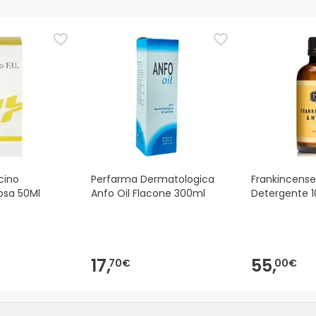
ezza per questo prodotto, ma ci stiamo lavorando. Vi invitiamo a
ggere le informazioni sulla sicurezza fornite con il prodotto prim
e, potete anche restituirlo seguendo i nostri
termini e condizioni
.
icino
Perfarma Dermatologica
Frankincense
osa 50Ml
Anfo Oil Flacone 300ml
Detergente 
17,
55,
70€
00€