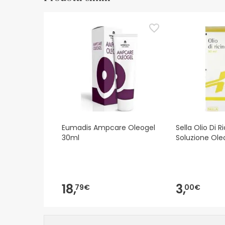
Risorse per la sicurezza visiva
Al momento non disponiamo delle immagini di sicur
aggiornamenti. Nel frattempo, vi consigliamo di le
non esitate a contattarci. Inoltre, se lo desiderat
Eumadis Ampcare Oleogel
Sella Olio Di R
30ml
Soluzione Ole
18,
3,
79€
00€