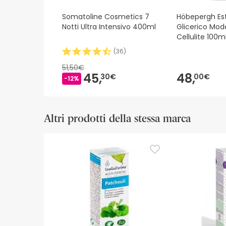
Somatoline Cosmetics 7
Höbepergh Es
Notti Ultra Intensivo 400ml
Glicerico Mod
Cellulite 100m
(
36
)
51,50€
45,
48,
30€
00€
-12%
Altri prodotti della stessa marca