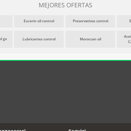
MEJORES OFERTAS
Eucerin oil control
Preservativos control
Acei
ol gx
Lubricantes control
Moroccan oil
C