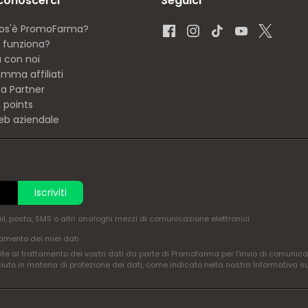
 conoscerci
Seguici
os'è PromoFarma?
funziona?
a con noi
mma affiliati
ta Partner
 points
eb aziendale
Iscriviti
ail, posta, SMS o altri analoghi mezzi di comunicazione elettronici
amento dei miei dati
te al trattamento dei vostri dati da parte di Promofarma per l'invio di comunica
ciuto in materia di protezione dei dati, come indicato nella nostra Informativa s