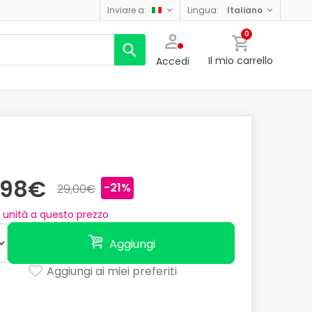
inviare a:
lingua:
italiano
0
Il mio carrello
Accedi
,98€
-21%
29,00€
unità a questo prezzo
Aggiungi
Aggiungi ai miei preferiti