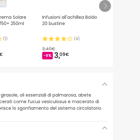
Sotya Omeg
Crema Solare
Infusioni all'achillea Boldo
500mg 110 c
pf50+ 250ml
20 bustine
morbide
(
1
)
(
4
)
7,
39€
3,40€
3,
€
09€
-9%
girasole, oli essenziali di palmarosa, abete
o macerati come fucus vesiculosus e macerato di
vorisce lo sgonfiamento del sistema circolatorio.