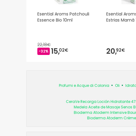
Esential Aroms Patchouli
Esential Arom
Essence Bio 10ml
Estrias Mamã
22,18€
15,
20,
02€
92€
-32%
Profumi e Acque di Colonia
Oli
Idrat
CeraVe Recarga Loción Hidratante 4
Medela Aceite de Masaje Senos B
Bioderma Atoderm Intensive Ba
Bioderma Atoderm Crème U