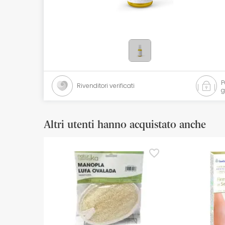
Cosmetici naturali
Offerte
Marche
I più venduti
Rivenditori verificati
g
Health points
Altri utenti hanno acquistato anche