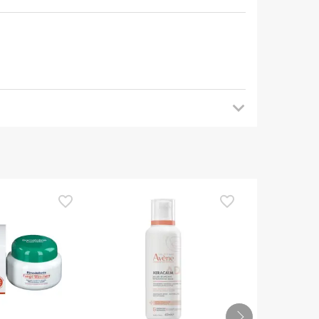
 tornare a trovarci più tardi per gli
a di utilizzarlo. Se avete domande sulla sicurezza,