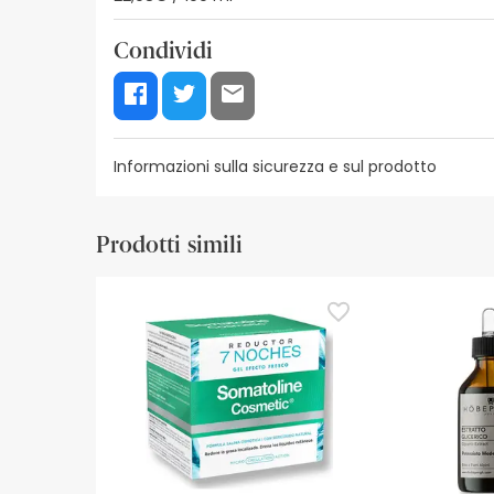
Condividi
Informazioni sulla sicurezza e sul prodotto
Risorse per la sicurezza visiva
Dettagli del produ
Prodotti simili
Risorse per la sicurezza visiva
Al momento non disponiamo delle immagini di sicur
aggiornamenti. Nel frattempo, vi consigliamo di le
non esitate a contattarci. Inoltre, se lo desiderat