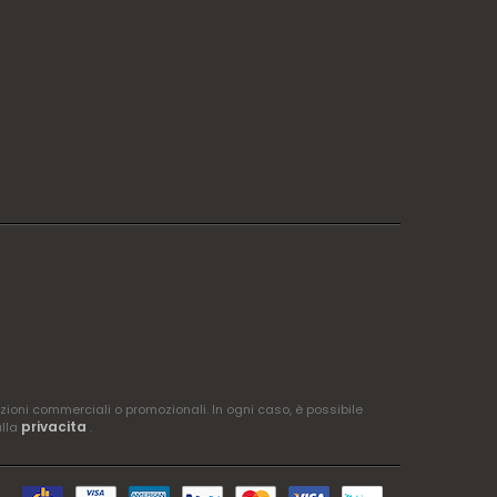
zioni commerciali o promozionali. In ogni caso, è possibile
privacita
ulla
.