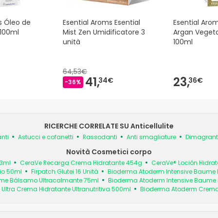
s Óleo de
Esential Aroms Esential
Esential Arom
 100ml
Mist Zen Umidificatore 3
Argan Vegeta
unità
100ml
64,53€
41,
23,
34€
36€
-36%
RICERCHE CORRELATE SU Anticellulite
anti
Astucci e cofanetti
Rassodanti
Anti smagliature
Dimagrante
Novità Cosmetici corpo
73ml
CeraVe Recarga Crema Hidratante 454g
CeraVe® Loción Hidrat
io 50ml
Firpatch Glutei 16 Unità
Bioderma Atoderm Intensive Baume
ume Bálsamo Ultracalmante 75ml
Bioderma Atoderm Intensive Baume
ltra Crema Hidratante Ultranutritiva 500ml
Bioderma Atoderm Crema d