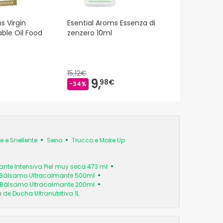
s Virgin
Esential Aroms Essenza di
ble Oil Food
zenzero 10ml
15,12€
9,
98€
-34%
 e Snellente
Seno
Trucco e Make Up
ante Intensiva Piel muy seca 473 ml
 Bálsamo Ultracalmante 500ml
 Bálsamo Ultracalmante 200ml
e Ducha Ultranutritiva 1L