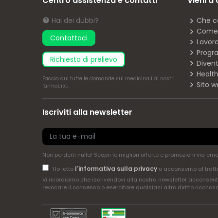
Centro assistenza e contatti
Vieni a
Hai dei dubbi?
Che c
Come 
Contattaci
Lavor
Progra
richiesta di prelievo
Diven
Health
Faccia
qui
tutte le domande sui medicinali ai nostri
Sito w
farmacisti.
Iscriviti alla newsletter
Non perderti nulla! Scopri le migliori offerte e promozioni via em
l'informativa sulla privacy
Ho letto
e acconsento al tratt
Vi ricordiamo che iscrivendovi alla nostra newsletter acconsenti
revocare il consenso o esercitare qualsiasi altro diritto riconos