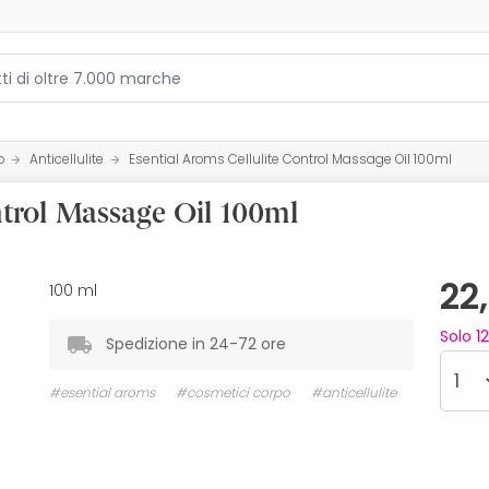
o
Anticellulite
Esential Aroms Cellulite Control Massage Oil 100ml
ntrol Massage Oil 100ml
22
100 ml
Solo
12
Spedizione in 24-72 ore
#esential aroms
#cosmetici corpo
#anticellulite