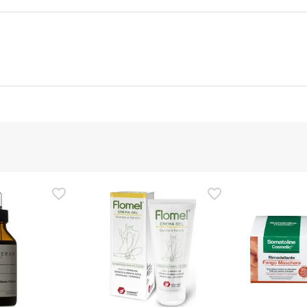
ttore
Funzionario autorizzato
ezza per questo prodotto, ma ci stiamo lavorando. Vi invitiamo a
ggere le informazioni sulla sicurezza fornite con il prodotto prim
e, potete anche restituirlo seguendo i nostri
termini e condizioni
.