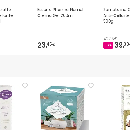
tratto
Esserre Pharma Flomel
Somatoline 
ellante
Crema Gel 200ml
Anti-Cellulit
l
500g
42,35€
23,
39,
45€
90
-6%