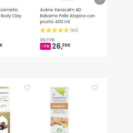
Cosmetic
Avène Xeracalm AD
BiRetix Isor
e Body Clay
Balsamo Pelle Atopica con
Idratante R
prurito 400 ml
50ml
(
60
)
29,77€
24,20€
26,
21,
€
39€
6
-11%
-10%