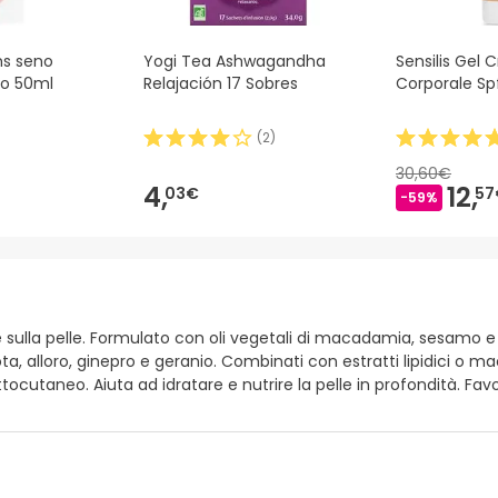
ms seno
Yogi Tea Ashwagandha
Sensilis Gel 
io 50ml
Relajación 17 Sobres
Corporale S
(
2
)
30,60€
4,
12,
03€
57
-59%
lite sulla pelle. Formulato con oli vegetali di macadamia, sesamo e 
arota, alloro, ginepro e geranio. Combinati con estratti lipidici 
ttocutaneo. Aiuta ad idratare e nutrire la pelle in profondità. Fa