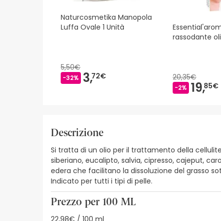
Naturcosmetika Manopola
Luffa Ovale 1 Unità
Essential'aro
rassodante ol
5,50€
3,
72€
20,35€
-32%
19,
85€
-2%
Descrizione
Si tratta di un olio per il trattamento della cellu
siberiano, eucalipto, salvia, cipresso, cajeput, c
edera che facilitano la dissoluzione del grasso so
Indicato per tutti i tipi di pelle.
Prezzo per 100 ML
22,98€ / 100 ml