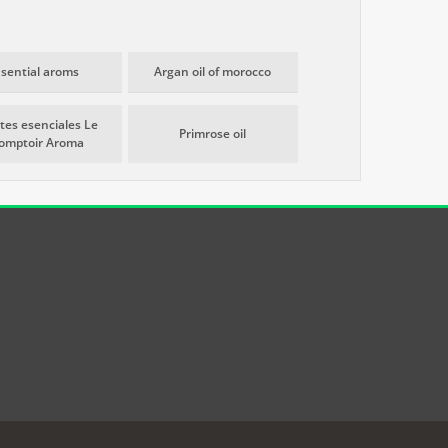
Esential aroms
Argan oil of morocco
tes esenciales Le
Primrose oil
omptoir Aroma