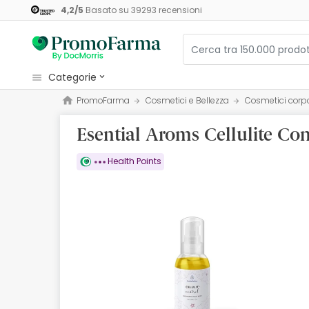
4,2
/
5
Basato su
39293
recensioni
categorie
PromoFarma
Cosmetici e Bellezza
Cosmetici corp
Cosmetici e Bellezza
Esential Aroms Cellulite Co
Salute e Benessere
Igiene
Health Points
Diete e Integratori
Mamme e Bambini
Ottica
Ortopedia
Erboristeria