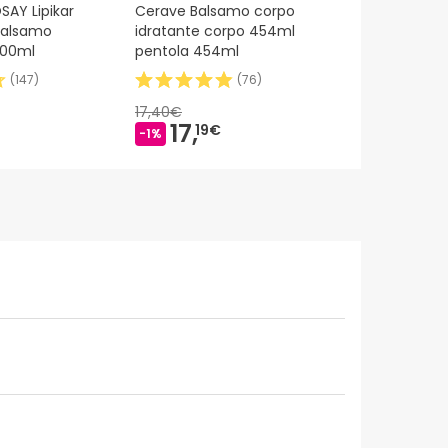
AY Lipikar
Cerave Balsamo corpo
Bioderma A
Balsamo
idratante corpo 454ml
Ultra Crema
400ml
pentola 454ml
Ultranutriti
(
147
)
(
76
)
17,40€
17,
20,
19€
79€
-1%