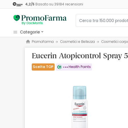
4,2
/
5
Basato su
39184
recensioni
categorie
PromoFarma
Cosmetici e Bellezza
Cosmetici corp
Cosmetici e Bellezza
Eucerin Atopicontrol Spray 
Salute e Benessere
Igiene
Scelta TOP
Health Points
Diete e Integratori
Mamme e Bambini
Ottica
Ortopedia
Erboristeria