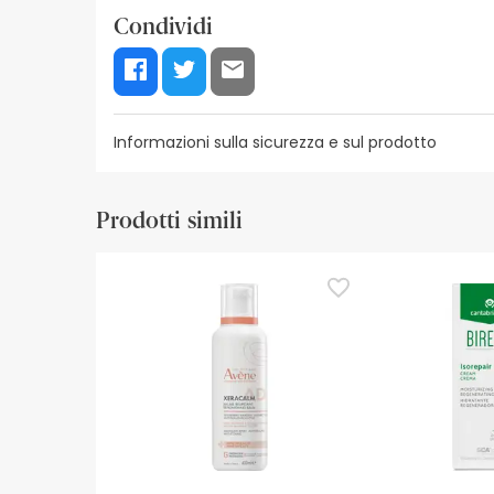
Condividi
Informazioni sulla sicurezza e sul prodotto
Risorse per la sicurezza visiva
Dettagli del produ
Prodotti simili
Risorse per la sicurezza visiva
Al momento non disponiamo delle immagini di sicur
aggiornamenti. Nel frattempo, vi consigliamo di le
non esitate a contattarci. Inoltre, se lo desiderat