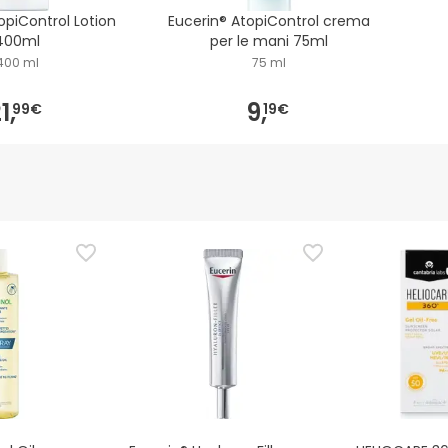
opiControl Lotion
Eucerin® AtopiControl crema
400ml
per le mani 75ml
400 ml
75 ml
1,
9,
99€
19€