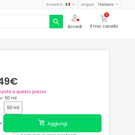
inviare a:
lingua:
italiano
0
Il mio carrello
Accedi
,49€
unità a questo prezzo
e
50 ml
l
50 ml
Aggiungi