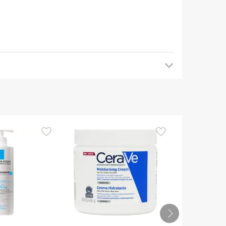
 tornare a trovarci più tardi per gli
a di utilizzarlo. Se avete domande sulla sicurezza,