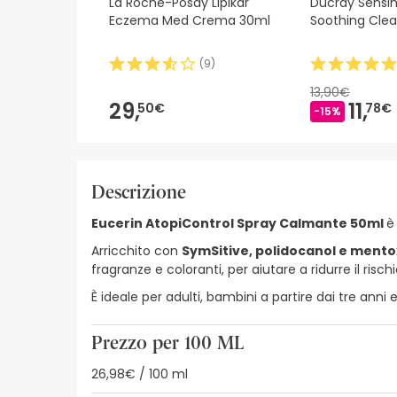
La Roche-Posay Lipikar
Ducray Sensino
Eczema Med Crema 30ml
Soothing Cle
(
9
)
13,90€
29,
11,
50€
78€
-15%
Descrizione
Eucerin AtopiControl Spray Calmante 50ml
è
Arricchito con
SymSitive, polidocanol e ment
fragranze e coloranti, per aiutare a ridurre il rischio
È ideale per adulti, bambini a partire dai tre anni 
Prezzo per 100 ML
26,98€ / 100 ml