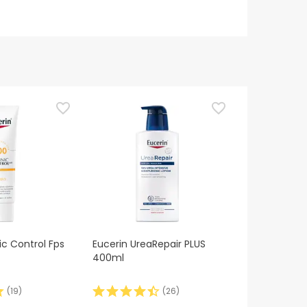
ic Control Fps
Eucerin UreaRepair PLUS
400ml
(
19
)
(
26
)