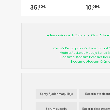
36,
10,
90€
09€
Profumi e Acque di Colonia
Oli
Anticell
CeraVe Recarga Loción Hidratante 4
Medela Aceite de Masaje Senos B
Bioderma Atoderm Intensive Ba
Bioderma Atoderm Crème U
Spray fijador maquillaje
Eucerin atopicont
Serum eucerin
Eucerin despigmen