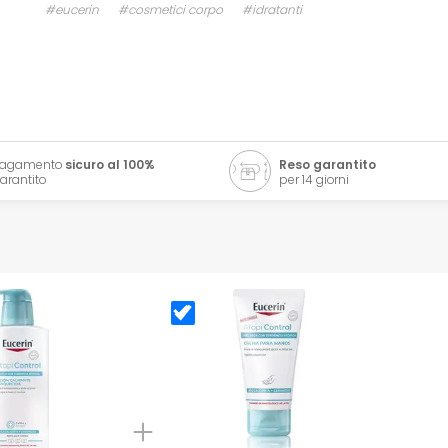
#eucerin
#cosmetici corpo
#idratanti
Pagamento
sicuro al 100%
Reso garantito
arantito
per 14 giorni