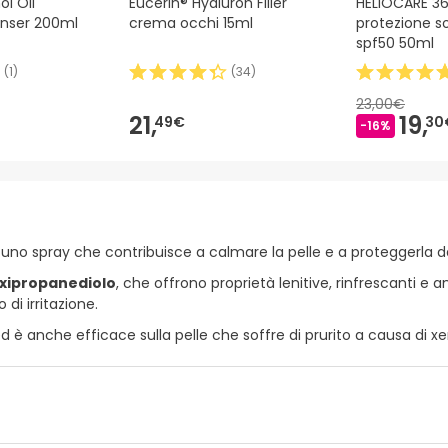
l Oil
Eucerin® Hyaluron Filler
HELIOCARE 36
anser 200ml
crema occhi 15ml
protezione so
spf50 50ml
(
1
)
(
34
)
23,00€
21,
19,
49€
30
-16%
 uno spray che contribuisce a calmare la pelle e a proteggerla d
oxipropanediolo
, che offrono proprietà lenitive, rinfrescanti e
 di irritazione.
ed è anche efficace sulla pelle che soffre di prurito a causa di xer