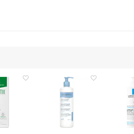
ttore
Funzionario autorizzato
ezza per questo prodotto, ma ci stiamo lavorando. Vi invitiamo a
ggere le informazioni sulla sicurezza fornite con il prodotto prim
e, potete anche restituirlo seguendo i nostri
termini e condizioni
.