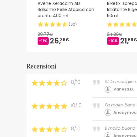
Avène Xeracalm AD
BiRetix Isorep
Balsamo Pelle Atopica con
Idratante Rig
prurito 400 ml
50ml
(
60
)
29,77€
24,20€
26,
21,
39€
69€
-11%
-10%
Recensioni
8/10
Sì, lo consigli
Vanesa D.
10/10
Fa molto bene al
Anonymous
8/10
È molto buono e
Anonymous