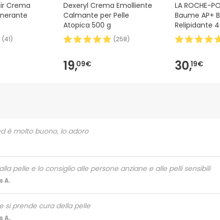
air Crema
Dexeryl Crema Emolliente
LA ROCHE-POS
enerante
Calmante per Pelle
Baume AP+ 
Atopica 500 g
Relipidante 
(
41
)
(
258
)
19,
30,
09€
19€
o ed è molto buono, lo adoro
la pelle e lo consiglio alle persone anziane e alle pelli sensibili
 A.
 si prende cura della pelle
 A.