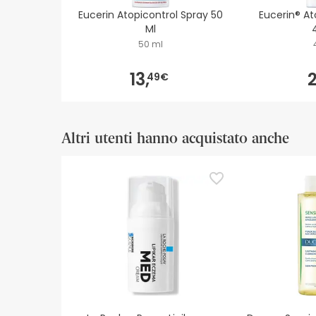
Eucerin Atopicontrol Spray 50
Eucerin® At
Ml
50 ml
13,
2
49€
Altri utenti hanno acquistato anche