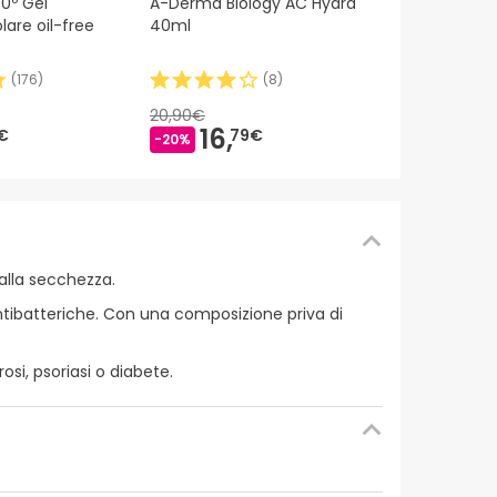
0º Gel
A-Derma Biology AC Hydra
Reparadora 
lare oil-free
40ml
(
176
)
(
8
)
11,
89€
20,90€
16,
€
79€
-20%
alla secchezza.
 antibatteriche. Con una composizione priva di
osi, psoriasi o diabete.