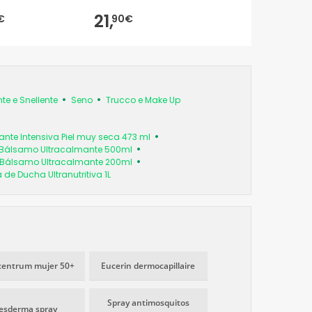
21,
€
90€
e e Snellente
Seno
Trucco e Make Up
ante Intensiva Piel muy seca 473 ml
 Bálsamo Ultracalmante 500ml
 Bálsamo Ultracalmante 200ml
e Ducha Ultranutritiva 1L
centrum mujer 50+
Eucerin dermocapillaire
Spray antimosquitos
esderma spray