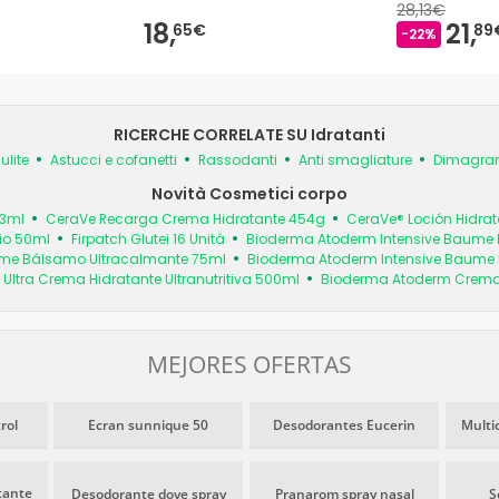
28,13€
18,
21,
65€
89
-22%
RICERCHE CORRELATE SU Idratanti
ulite
Astucci e cofanetti
Rassodanti
Anti smagliature
Dimagrant
Novità Cosmetici corpo
73ml
CeraVe Recarga Crema Hidratante 454g
CeraVe® Loción Hidrat
io 50ml
Firpatch Glutei 16 Unità
Bioderma Atoderm Intensive Baume
ume Bálsamo Ultracalmante 75ml
Bioderma Atoderm Intensive Baume
ltra Crema Hidratante Ultranutritiva 500ml
Bioderma Atoderm Crema d
MEJORES OFERTAS
rol
Ecran sunnique 50
Desodorantes Eucerin
Multi
tante
Desodorante dove spray
Pranarom spray nasal
S