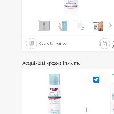
Cosmetici naturali
Offerte
Marche
I più venduti
Rivenditori verificati
g
Health points
Acquistati spesso insieme