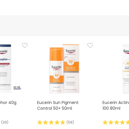
phor 40g
Eucerin Sun Pigment
Eucerin Actin
Control 50+ 50ml
100 80ml
(
39
)
(
58
)