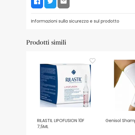
Informazioni sulla sicurezza e sul prodotto
Risorse per la sicurezza visiva
Dettagli del produ
Prodotti simili
Risorse per la sicurezza visiva
Al momento non disponiamo delle immagini di sicur
aggiornamenti. Nel frattempo, vi consigliamo di le
non esitate a contattarci. Inoltre, se lo desiderat
RILASTIL LIPOFUSION 10F
Genisol Sham
7,5ML