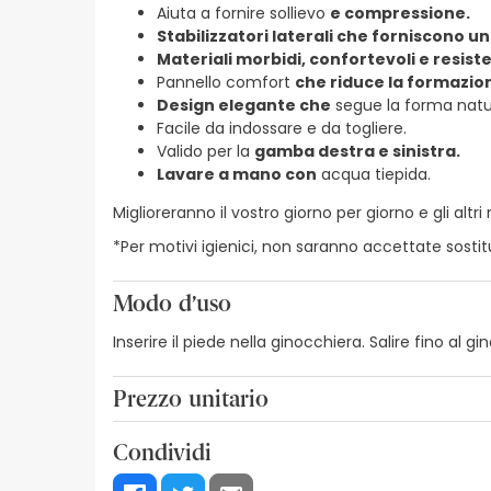
Aiuta a fornire sollievo
e compressione.
Stabilizzatori laterali che forniscono u
Materiali morbidi, confortevoli e resiste
Pannello comfort
che riduce la formazion
Design elegante che
segue la forma natur
Facile da indossare e da togliere.
Valido per la
gamba destra e sinistra.
Lavare a mano con
acqua tiepida.
Miglioreranno il vostro giorno per giorno e gli al
*Per motivi igienici, non saranno accettate sostit
Modo d’uso
Inserire il piede nella ginocchiera. Salire fino al g
Prezzo unitario
22,34€ / Unità
Condividi