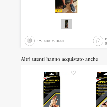
Cosmetici naturali
Offerte
Marche
I più venduti
Rivenditori verificati
g
Health points
Altri utenti hanno acquistato anche