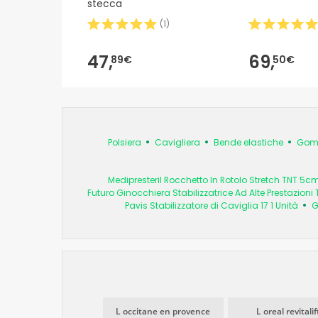
stecca
(
1
)
47,
69,
89€
50€
Polsiera
Cavigliera
Bende elastiche
Gomi
Medipresteril Rocchetto In Rotolo Stretch TNT 5
Futuro Ginocchiera Stabilizzatrice Ad Alte Prestazioni 
Pavis Stabilizzatore di Caviglia 17 1 Unità
G
L occitane en provence
L oreal revitalif