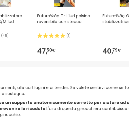
bilizzatore
Futuro‰ã¢ T-L 1ud polsino
Futuro‰ã¢ G
S/M 1ud
reversibile con stecca
stabilizzatric
(
45
)
(
1
)
47,
40,
50€
79€
amenti, alle cartilagini e ai tendini. Se volete sentirvi come se 
o e sostegno.
nisce un supporto anatomicamente corretto per aiutare ad all
 prevenire le ricadute
.L'uso di questa ginocchiera contribuisce
l ginocchio.