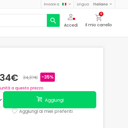
inviare a:
lingua:
italiano
0
Il mio carrello
Accedi
,34€
-35%
34,37€
unità a questo prezzo
Aggiungi
Aggiungi ai miei preferiti