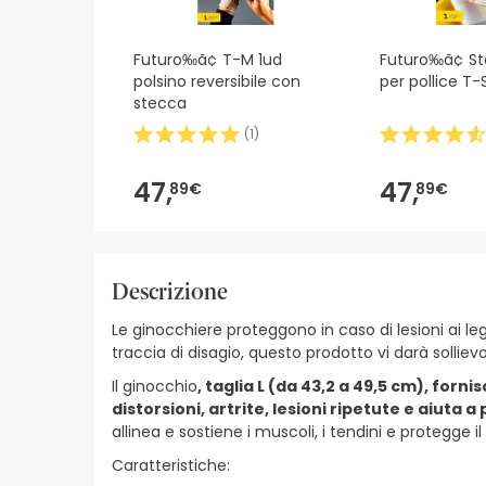
Futuro‰ã¢ T-M 1ud
Futuro‰ã¢ Sta
polsino reversibile con
per pollice T-
stecca
(
1
)
47,
47,
89€
89€
Descrizione
Le ginocchiere proteggono in caso di lesioni ai leg
traccia di disagio, questo prodotto vi darà solliev
Il ginocchio
, taglia L (da 43,2 a 49,5 cm), for
distorsioni, artrite, lesioni ripetute e aiuta a
allinea e sostiene i muscoli, i tendini e protegge i
Caratteristiche: