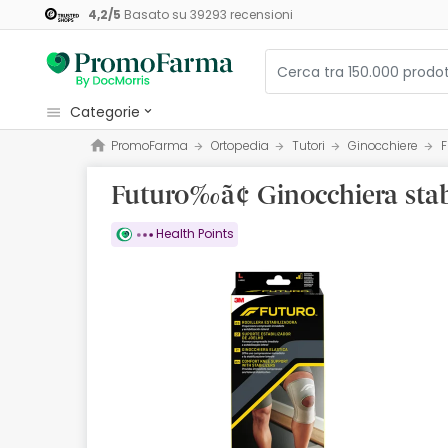
4,2
/
5
Basato su
39293
recensioni
categorie
PromoFarma
Ortopedia
Tutori
Ginocchiere
F
Cosmetici e Bellezza
Futuro‰ã¢ Ginocchiera stabi
Salute e Benessere
Igiene
Health Points
Diete e Integratori
Mamme e Bambini
Ottica
Ortopedia
Erboristeria