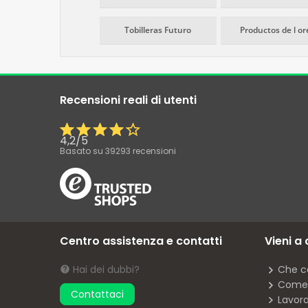
Tobilleras Futuro
Productos de l or
Recensioni reali di utenti
4,2
/
5
Basato su
39293
recensioni
Centro assistenza e contatti
Vieni a
Hai dei dubbi?
Che c
Come 
Contattaci
Lavor