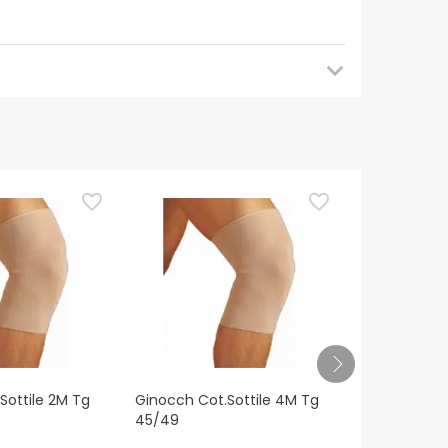
 tornare a trovarci più tardi per gli
a di utilizzarlo. Se avete domande sulla sicurezza,
Sottile 2M Tg
Ginocch Cot.Sottile 4M Tg
Ginocch Fe
45/49
50/53