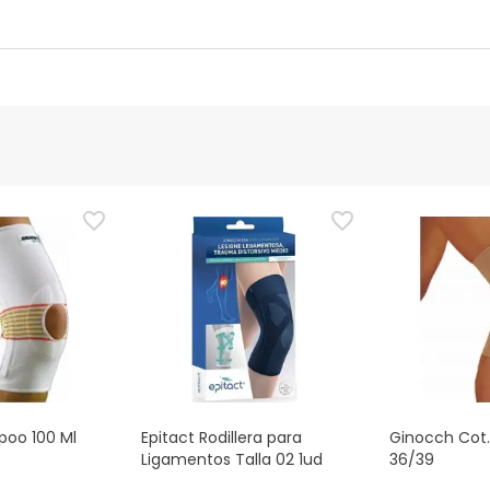
ttore
Funzionario autorizzato
ezza per questo prodotto, ma ci stiamo lavorando. Vi invitiamo a
ggere le informazioni sulla sicurezza fornite con il prodotto prim
e, potete anche restituirlo seguendo i nostri
termini e condizioni
.
poo 100 Ml
Epitact Rodillera para
Ginocch Cot.
Ligamentos Talla 02 1ud
36/39