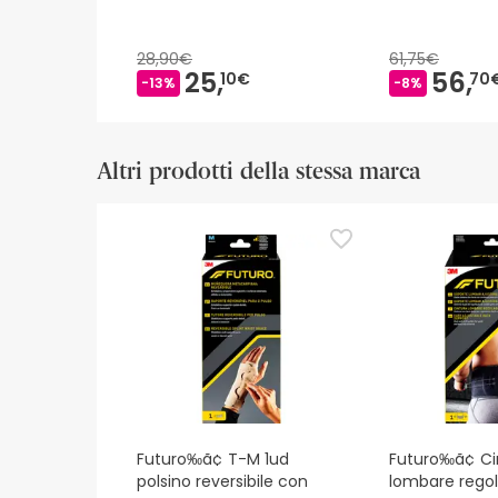
28,90€
61,75€
25,
56,
10€
70
-13%
-8%
Altri prodotti della stessa marca
Futuro‰ã¢ T-M 1ud
Futuro‰ã¢ Ci
polsino reversibile con
lombare regola