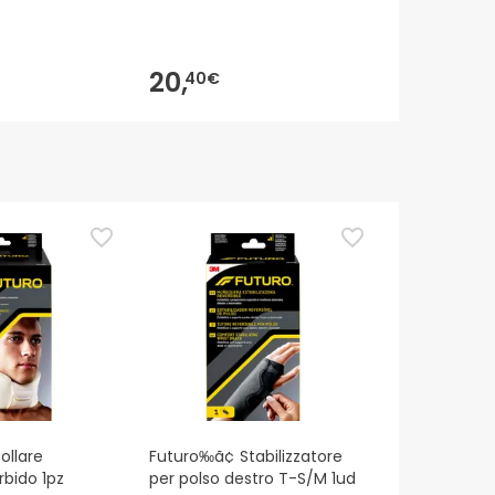
20,
21,
40€
50€
ollare
Futuro‰ã¢ Stabilizzatore
rbido 1pz
per polso destro T-S/M 1ud