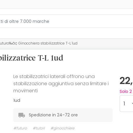
uturo‰ã¢ Ginocchiera stabilizzatrice T-L 1ud
lizzatrice T-L 1ud
Le stabilizzatrici laterali offrono una
22
stabilizzazione aggiuntiva senza limitare i
movimenti
Solo
2
1ud
Spedizione in 24-72 ore
#futuro
#tutori
#ginocchiere