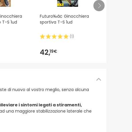
Futuro‰ã¢ S
inocchiera
Futuro‰ã¢ Ginocchiera
per il pollic
e T-S 1ud
sportiva T-S 1ud
(
1
)
47,
50€
42,
19€
foste di nuovo al vostro meglio, senza alcuna
eviare i sintomi legati a stiramenti,
 ad una maggiore stabilizzazione laterale che