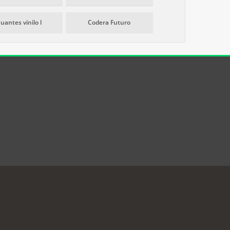
uantes vinilo l
Codera Futuro