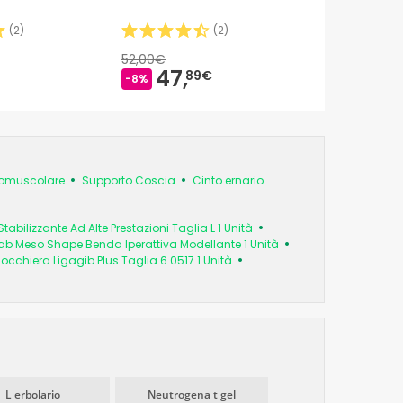
(
2
)
(
2
)
52,00€
47,
89€
-8%
romuscolare
Supporto Coscia
Cinto ernario
abilizzante Ad Alte Prestazioni Taglia L 1 Unità
ab Meso Shape Benda Iperattiva Modellante 1 Unità
cchiera Ligagib Plus Taglia 6 0517 1 Unità
L erbolario
Neutrogena t gel