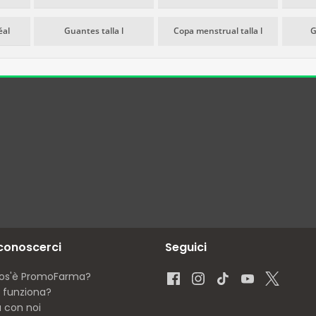
éal
Guantes talla l
Copa menstrual talla l
G
 conoscerci
Seguici
os'è PromoFarma?
funziona?
a con noi