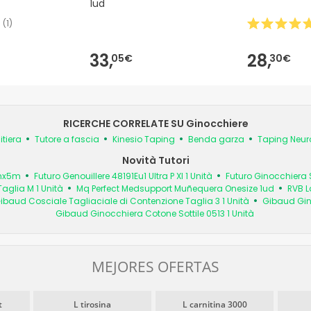
1ud
(
1
)
33,
28,
05€
30€
RICERCHE CORRELATE SU Ginocchiere
tiera
Tutore a fascia
Kinesio Taping
Benda garza
Taping Neu
Novità Tutori
cmx5m
Futuro Genouillere 48191Eu1 Ultra P Xl 1 Unità
Futuro Ginocchiera St
Taglia M 1 Unità
Mq Perfect Medsupport Muñequera Onesize 1ud
RVB L
ibaud Cosciale Tagliaciale di Contenzione Taglia 3 1 Unità
Gibaud Gino
Gibaud Ginocchiera Cotone Sottile 0513 1 Unità
MEJORES OFERTAS
t
L tirosina
L carnitina 3000