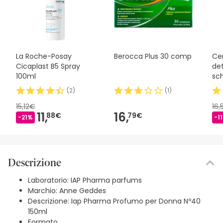
La Roche-Posay
Berocca Plus 30 comp
Cer
Cicaplast B5 Spray
de
100ml
sc
(
2
)
(
1
)
15,12€
16
11,
16,
88€
79€
-21%
-1
Descrizione
Laboratorio: IAP Pharma parfums
Marchio: Anne Geddes
Descrizione: Iap Pharma Profumo per Donna Nº40
150ml
Formato