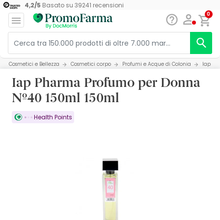
4,2
/
5
Basato su
39241
recensioni
0
Cosmetici e Bellezza
Cosmetici corpo
Profumi e Acque di Colonia
Iap Ph
Iap Pharma Profumo per Donna
Nº40 150ml 150ml
Health Points