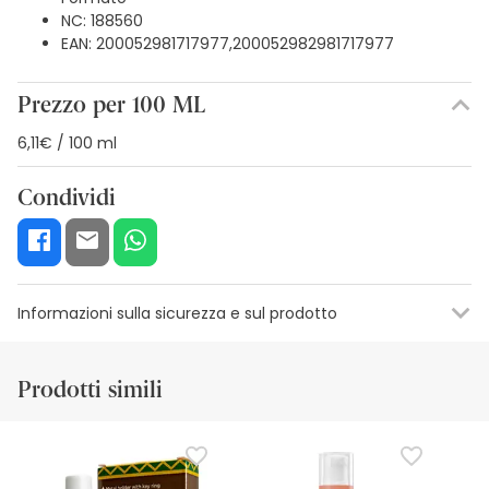
NC: 188560
EAN: 200052981717977,200052982981717977
Prezzo per 100 ML
6,11€ / 100 ml
Condividi
Informazioni sulla sicurezza e sul prodotto
Risorse per la sicurezza visiva
Dettagli del produttore
Funzion
Prodotti simili
Risorse per la sicurezza visiva
Al momento non disponiamo delle immagini di sicurezza
per questo prodotto, ma ci stiamo lavorando. Vi invitiamo
a tornare a trovarci più tardi per gli aggiornamenti. Nel