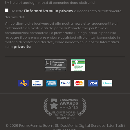
SMS o altri analoghi mezzi di comunicazione elettronici
l'informativa sulla privacy
Ho letto
e acconsento al trattamento
dei miei dati
Vi ricordiamo che iscrivendovi alla nostra newsletter acconsentite al
trattamento dei vostri dati da parte di Promofarma per l'invio di
comunicazioni commerciali o promozionali. In ogni caso, è possibile
revocare il consenso o esercitare qualsiasi altro diritto riconosciuto in
materia di protezione dei dati, come indicato nella nostra Informativa
privacita
sulla
.
© 2026 PromoFarma Ecom, SL. DocMorris Digital Services, Lda. Tutti i