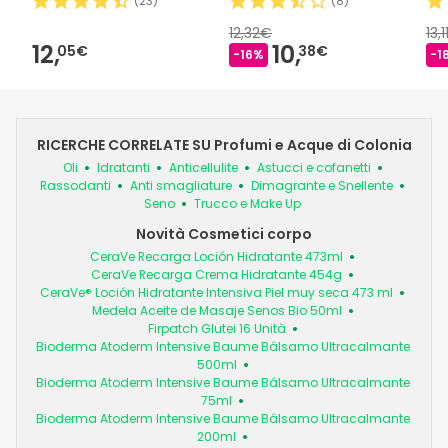
(
23
)
(
8
)
12,32€
13,
12,
10,
05€
38€
-16%
-1
RICERCHE CORRELATE SU Profumi e Acque di Colonia
Oli
Idratanti
Anticellulite
Astucci e cofanetti
Rassodanti
Anti smagliature
Dimagrante e Snellente
Seno
Trucco e Make Up
Novità Cosmetici corpo
CeraVe Recarga Loción Hidratante 473ml
CeraVe Recarga Crema Hidratante 454g
CeraVe® Loción Hidratante Intensiva Piel muy seca 473 ml
Medela Aceite de Masaje Senos Bio 50ml
Firpatch Glutei 16 Unità
Bioderma Atoderm Intensive Baume Bálsamo Ultracalmante
500ml
Bioderma Atoderm Intensive Baume Bálsamo Ultracalmante
75ml
Bioderma Atoderm Intensive Baume Bálsamo Ultracalmante
200ml