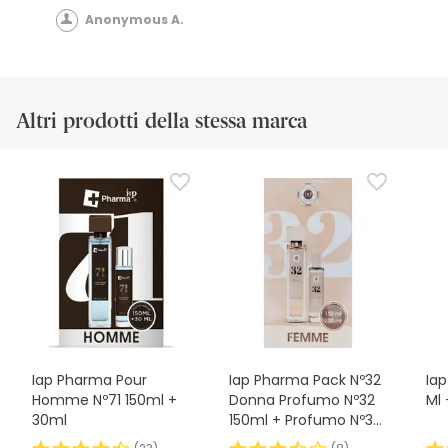
Anonymous A.
Altri prodotti della stessa marca
Iap Pharma Pour
Iap Pharma Pack Nº32
Ia
Homme Nº71 150ml +
Donna Profumo Nº32
Ml 
30ml
150ml + Profumo Nº32
30ml