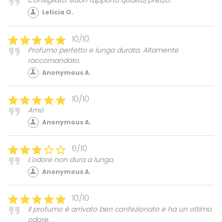
Consigliato. Buon rapporto qualità/prezzo.
Leticia O.
10/10
Profumo perfetto e lunga durata. Altamente
raccomandato.
Anonymous A.
10/10
Amo
Anonymous A.
6/10
L'odore non dura a lungo,
Anonymous A.
10/10
Il profumo è arrivato ben confezionato e ha un ottimo
odore.