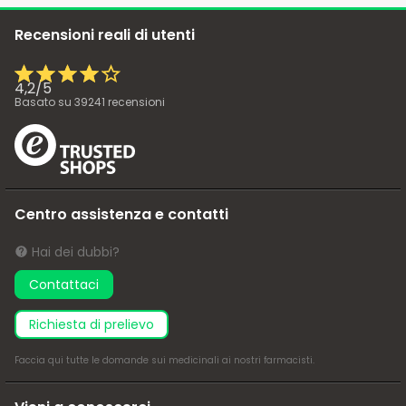
Recensioni reali di utenti
4,2
/
5
Basato su
39241
recensioni
Centro assistenza e contatti
Hai dei dubbi?
Contattaci
richiesta di prelievo
Faccia
qui
tutte le domande sui medicinali ai nostri farmacisti.