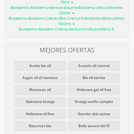
75ml
Bioderma Atoderm Intensive Baume Bálsamo Ultracalmante
200ml
Bioderma Atoderm Crème Ultra Crema Hidratante Ultranutritiva
500ml
Bioderma Atoderm Crema de Ducha Ultranutritiva 1L
MEJORES OFERTAS
Aceite bio oil
Eucerin oil control
Argan oil of morocco
Bio oil estrias
Moroccan oil
Heliocare gel oil free
Valeriana kneipp
Kneipp sueño complet
Heliocare oil free
Garnier skin active
Naturnes bio
Bella aurora bio10