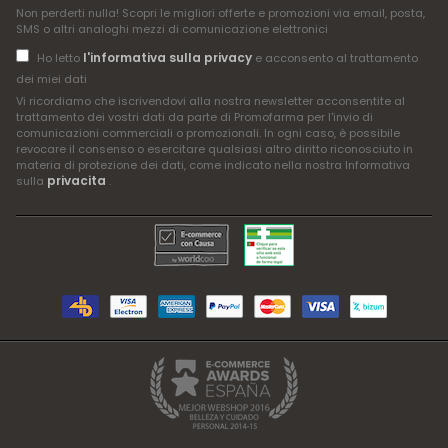
Non perderti nulla! Scopri le migliori offerte e promozioni via email, posta,
SMS o altri analoghi mezzi di comunicazione elettronici
l'informativa sulla privacy
Ho letto
e acconsento al trattamento
dei miei dati
Vi ricordiamo che iscrivendovi alla nostra newsletter acconsentite al
trattamento dei vostri dati da parte di Promofarma per l'invio di
comunicazioni commerciali o promozionali. In ogni caso, è possibile
revocare il consenso o esercitare qualsiasi altro diritto riconosciuto in
materia di protezione dei dati, come indicato nella nostra Informativa
privacita
sulla
.