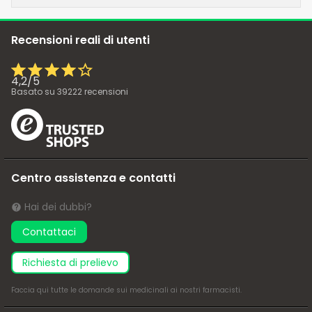
Recensioni reali di utenti
4,2
/
5
Basato su
39222
recensioni
Centro assistenza e contatti
Hai dei dubbi?
Contattaci
richiesta di prelievo
Faccia
qui
tutte le domande sui medicinali ai nostri farmacisti.