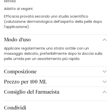
setosa.
Adatto ai vegani.
Efficacia provata secondo uno studio scientifico
(valutazione dermatologica dell'aspetto della pelle dopo
l'applicazione).
Modo d’uso
Applicare regolarmente uno strato sottile con un
massaggio delicato, preferibilmente dopo la doccia sulla
pelle umida per un assorbimento più rapido.
Composizione
CARTHAMUS TINCTORIUS (CARTAMO) SEED OIL**, OLEA
Prezzo per 100 ML
EUROPAEA (OLIVE) FRUIT OIL**, LIMONENE*, CITRUS GRANDIS
8,66€ / 100 ml
(GRAPEFRUIT) PEEL OIL, CITRAL*, LINALOOL*, HELIANTHUS
Consiglio del Farmacista
ANNUUS (SUNFLOWER) SEED OIL, TOCOPHEROL. * OLIO
ESSENZIALE NATURALE ** DA COLTIVAZIONE BIOLOGICA
CONTROLLATA.
Condividi