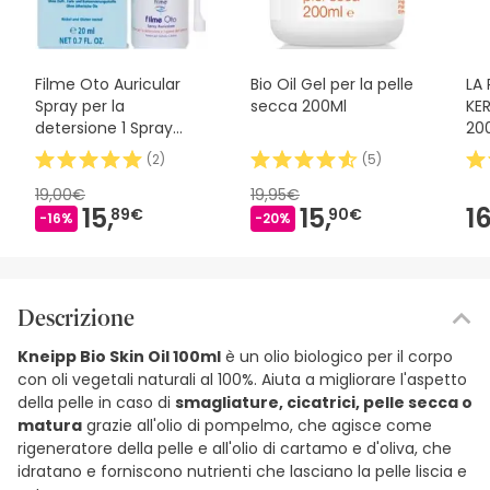
Filme Oto Auricular
Bio Oil Gel per la pelle
LA
Spray per la
secca 200Ml
KER
detersione 1 Spray
20
20ml
(
2
)
(
5
)
19,00€
19,95€
15,
15,
16
89€
90€
-16%
-20%
Descrizione
Kneipp Bio Skin Oil 100ml
è un olio biologico per il corpo
con oli vegetali naturali al 100%. Aiuta a migliorare l'aspetto
della pelle in caso di
smagliature, cicatrici, pelle secca o
matura
grazie all'olio di pompelmo, che agisce come
rigeneratore della pelle e all'olio di cartamo e d'oliva, che
idratano e forniscono nutrienti che lasciano la pelle liscia e