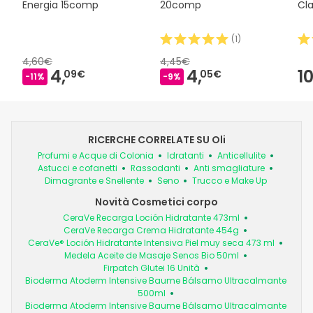
Energia 15comp
20comp
Cla
(
1
)
4,60€
4,45€
4,
4,
10
09€
05€
-11%
-9%
RICERCHE CORRELATE SU Oli
Profumi e Acque di Colonia
Idratanti
Anticellulite
Astucci e cofanetti
Rassodanti
Anti smagliature
Dimagrante e Snellente
Seno
Trucco e Make Up
Novità Cosmetici corpo
CeraVe Recarga Loción Hidratante 473ml
CeraVe Recarga Crema Hidratante 454g
CeraVe® Loción Hidratante Intensiva Piel muy seca 473 ml
Medela Aceite de Masaje Senos Bio 50ml
Firpatch Glutei 16 Unità
Bioderma Atoderm Intensive Baume Bálsamo Ultracalmante
500ml
Bioderma Atoderm Intensive Baume Bálsamo Ultracalmante