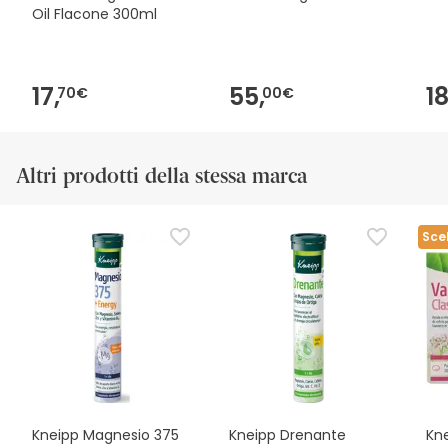
Oil Flacone 300ml
17,
55,
18
70€
00€
Altri prodotti della stessa marca
Sce
Kneipp Magnesio 375
Kneipp Drenante
Kne