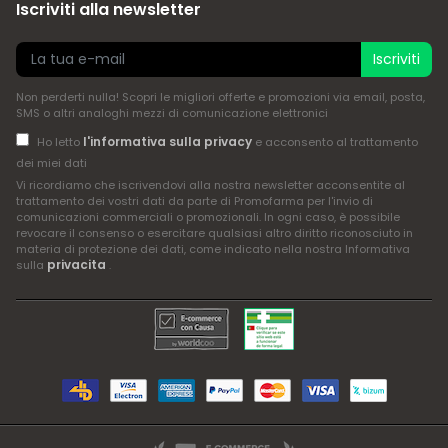
Iscriviti alla newsletter
Iscriviti
Non perderti nulla! Scopri le migliori offerte e promozioni via email, posta,
SMS o altri analoghi mezzi di comunicazione elettronici
l'informativa sulla privacy
Ho letto
e acconsento al trattamento
dei miei dati
Vi ricordiamo che iscrivendovi alla nostra newsletter acconsentite al
trattamento dei vostri dati da parte di Promofarma per l'invio di
comunicazioni commerciali o promozionali. In ogni caso, è possibile
revocare il consenso o esercitare qualsiasi altro diritto riconosciuto in
materia di protezione dei dati, come indicato nella nostra Informativa
privacita
sulla
.