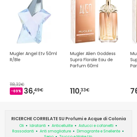
Mugler Angel Etv 50ml
Mugler Alien Goddess
Mu
R/Ble
Supra Florale Eau de
Sup
Parfum 60ml
Pa
118,32€
36,
110,
7
49€
33€
-69%
RICERCHE CORRELATE SU Profumi e Acque di Colonia
Oli
Idratanti
Anticellulite
Astucci e cofanetti
Rassodanti
Anti smagliature
Dimagrante e Snellente
Seno
Trucco e Make Up