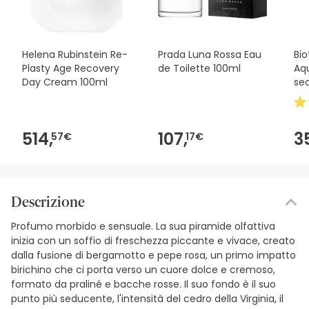
Helena Rubinstein Re-
Prada Luna Rossa Eau
Bi
Plasty Age Recovery
de Toilette 100ml
Aq
Day Cream 100ml
se
514,
107,
3
57€
17€
Descrizione
Profumo morbido e sensuale. La sua piramide olfattiva
inizia con un soffio di freschezza piccante e vivace, creato
dalla fusione di bergamotto e pepe rosa, un primo impatto
birichino che ci porta verso un cuore dolce e cremoso,
formato da praliné e bacche rosse. Il suo fondo è il suo
punto più seducente, l'intensità del cedro della Virginia, il