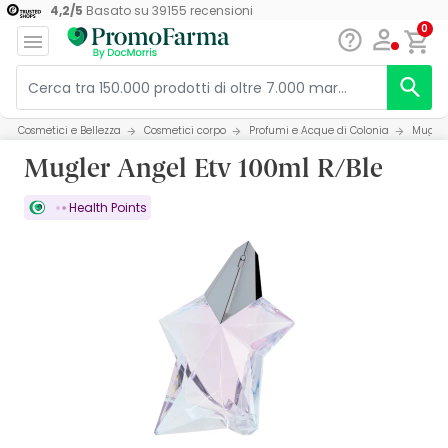
4,2
/
5
Basato su
39155
recensioni
0
Cosmetici e Bellezza
Cosmetici corpo
Profumi e Acque di Colonia
Mugler
Mugler Angel Etv 100ml R/Ble
Health Points