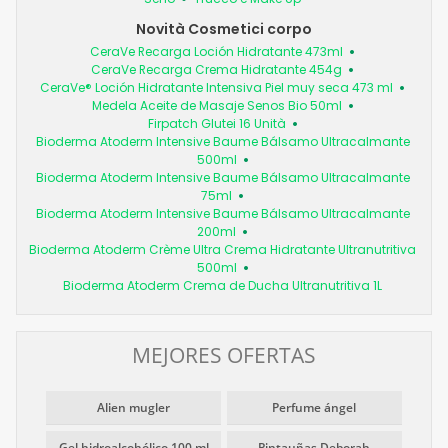
Novità Cosmetici corpo
CeraVe Recarga Loción Hidratante 473ml
CeraVe Recarga Crema Hidratante 454g
CeraVe® Loción Hidratante Intensiva Piel muy seca 473 ml
Medela Aceite de Masaje Senos Bio 50ml
Firpatch Glutei 16 Unità
Bioderma Atoderm Intensive Baume Bálsamo Ultracalmante
500ml
Bioderma Atoderm Intensive Baume Bálsamo Ultracalmante
75ml
Bioderma Atoderm Intensive Baume Bálsamo Ultracalmante
200ml
Bioderma Atoderm Crème Ultra Crema Hidratante Ultranutritiva
500ml
Bioderma Atoderm Crema de Ducha Ultranutritiva 1L
MEJORES OFERTAS
Alien mugler
Perfume ángel
Gel hidroalcohólico 100 ml
Pintauñas Deborah