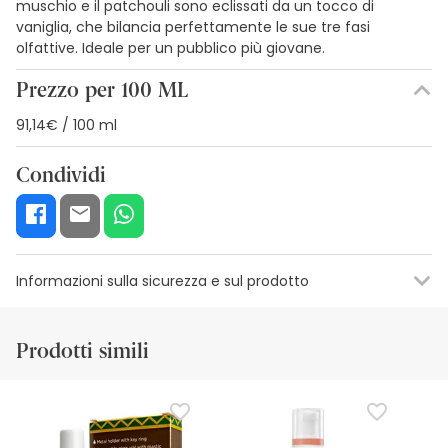
muschio e il patchouli sono eclissati da un tocco di
vaniglia, che bilancia perfettamente le sue tre fasi
olfattive. Ideale per un pubblico più giovane.
Prezzo per 100 ML
91,14€ / 100 ml
Condividi
Informazioni sulla sicurezza e sul prodotto
Risorse per la sicurezza visiva
Dettagli del produttore
Funzion
Prodotti simili
Risorse per la sicurezza visiva
Al momento non disponiamo delle immagini di sicurezza
per questo prodotto, ma ci stiamo lavorando. Vi invitiamo
a tornare a trovarci più tardi per gli aggiornamenti. Nel