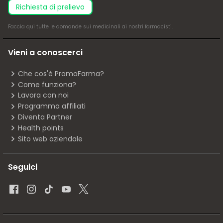
richiesta di prelievo
Faccia
qui
tutte le domande sui medicinali ai nostri farmacisti.
Vieni a conoscerci
Che cos'è PromoFarma?
Come funziona?
Lavora con noi
Programma affiliati
Diventa Partner
Health points
Sito web aziendale
Seguici