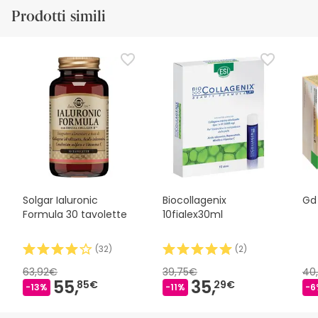
Prodotti simili
Solgar Ialuronic
Biocollagenix
Gd
Formula 30 tavolette
10fialex30ml
(
32
)
(
2
)
63,92€
39,75€
40
55,
35,
85€
29€
-13%
-11%
-6