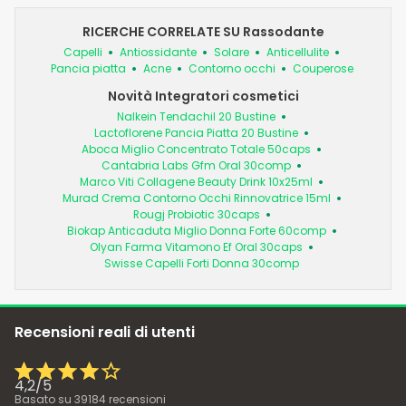
RICERCHE CORRELATE SU Rassodante
Capelli
Antiossidante
Solare
Anticellulite
Pancia piatta
Acne
Contorno occhi
Couperose
Novità Integratori cosmetici
Nalkein Tendachil 20 Bustine
Lactoflorene Pancia Piatta 20 Bustine
Aboca Miglio Concentrato Totale 50caps
Cantabria Labs Gfm Oral 30comp
Marco Viti Collagene Beauty Drink 10x25ml
Murad Crema Contorno Occhi Rinnovatrice 15ml
Rougj Probiotic 30caps
Biokap Anticaduta Miglio Donna Forte 60comp
Olyan Farma Vitamono Ef Oral 30caps
Swisse Capelli Forti Donna 30comp
Recensioni reali di utenti
4,2
/
5
Basato su
39184
recensioni