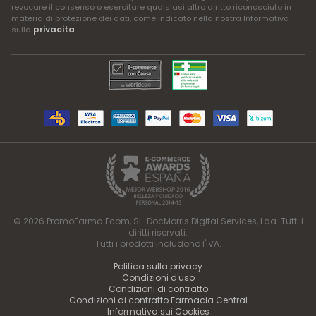
revocare il consenso o esercitare qualsiasi altro diritto riconosciuto in
materia di protezione dei dati, come indicato nella nostra Informativa
privacita
sulla
.
© 2026 PromoFarma Ecom, SL. DocMorris Digital Services, Lda. Tutti i
diritti riservati.
Tutti i prodotti includono l'IVA.
Politica sulla privacy
Condizioni d'uso
Condizioni di contratto
Condizioni di contratto Farmacia Central
Informativa sui Cookies