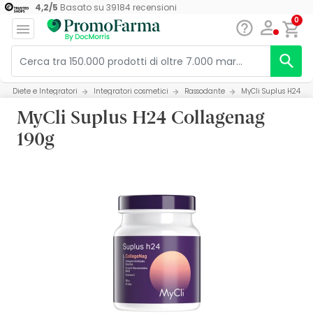
4,2
/
5
Basato su
39184
recensioni
0
Diete e Integratori
Integratori cosmetici
Rassodante
MyCli Suplus H24 C
MyCli Suplus H24 Collagenag
190g