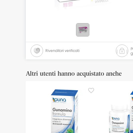
Cosmetici naturali
Offerte
Marche
I più venduti
Rivenditori verificati
g
Health points
Altri utenti hanno acquistato anche