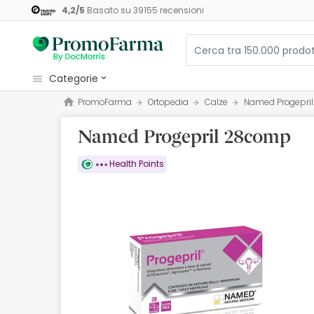
4,2
/
5
Basato su
39155
recensioni
categorie
PromoFarma
Ortopedia
Calze
Named Progepri
Cosmetici e Bellezza
Named Progepril 28comp
Salute e Benessere
Igiene
Health Points
Diete e Integratori
Mamme e Bambini
Ottica
Ortopedia
Erboristeria