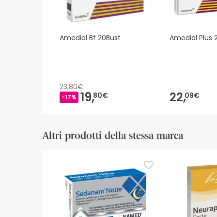
Amedial Bf 20Bust
Amedial Plus 
23,80€
19,
22,
80€
09€
-17%
Altri prodotti della stessa marca