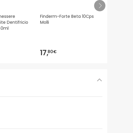
Metarelax 
nessere
Finderm-Forte Beta 10Cps
e Dentifricio
Molli
40ml
26,
40€
17,
80€