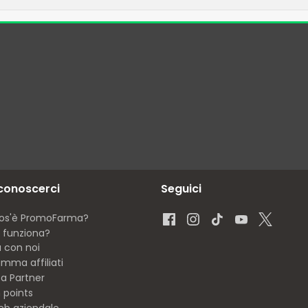
 conoscerci
Seguici
os'è PromoFarma?
funziona?
a con noi
mma affiliati
ta Partner
 points