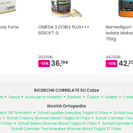
as Forte
OMEGA 3 DOBLE PLUS+++
NamedSport 
60SOFT G
Isolate Mok
750g
39,99€
46,99€
36,
42,
19€
2
-10%
-10%
RICERCHE CORRELATE SU Calze
re
Fasce
Ausili per la mobilità
Bastoni
Calzini
Solette
Calze
Novità Ortopedia
tretch TNT 5cmx5m
Scholl Liquiflex Everyday Taglia S 1 Paio
Scholl Liqu
o
Scholl Creamy Woman Denim Taglia 41 1 Paio
Scholl Camden Two K
 1 Paio
Scholl Stelvio Woman Black Taglia 41 1 Paio
Scholl Camden T
Scholl Camden Two Sneakers Woman Black Taglia 37 1 Paio