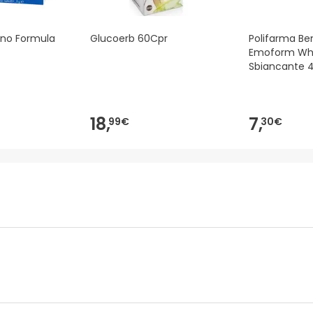
no Formula
Glucoerb 60Cpr
Polifarma Be
Emoform Whit
Sbiancante 
18,
7,
99€
30€