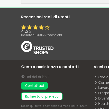
Recensioni reali di utenti
4,2
/
5
Basato su
39155
recensioni
Centro assistenza e contatti
Vieni a
Hai dei dubbi?
Che c
Come 
Contattaci
Lavor
Progra
richiesta di prelievo
Diven
Health
Faccia
qui
tutte le domande sui medicinali ai nostri