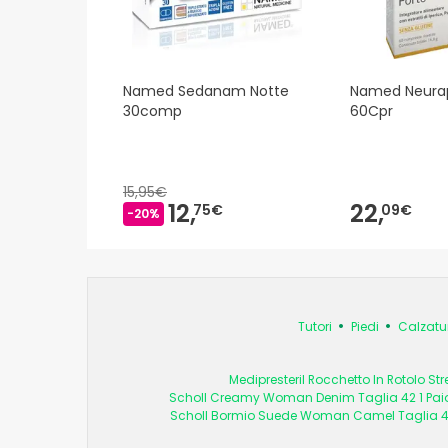
Named Sedanam Notte
Named Neurap
30comp
60Cpr
15,95€
12,
22,
75€
09€
-20%
Tutori
Piedi
Calzatu
Medipresteril Rocchetto In Rotolo S
Scholl Creamy Woman Denim Taglia 42 1 Pai
Scholl Bormio Suede Woman Camel Taglia 41