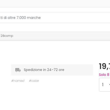
l 28comp
19
Spedizione in 24-72 ore
Solo
8
#named
#calze