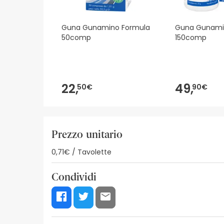
Guna Gunamino Formula
Guna Gunami
50comp
150comp
22,
49,
50€
90€
Prezzo unitario
0,71€ / Tavolette
Condividi