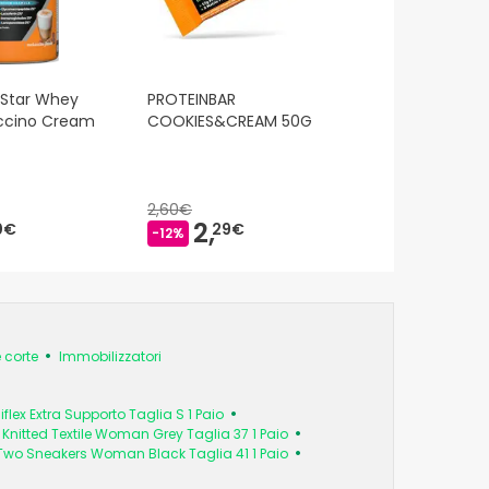
Star Whey
PROTEINBAR
accino Cream
COOKIES&CREAM 50G
2,60€
2,
0€
29€
-12%
 corte
Immobilizzatori
iflex Extra Supporto Taglia S 1 Paio
nitted Textile Woman Grey Taglia 37 1 Paio
wo Sneakers Woman Black Taglia 41 1 Paio