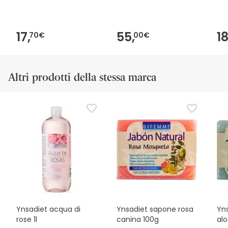
17,
55,
18
70€
00€
Altri prodotti della stessa marca
Ynsadiet acqua di
Ynsadiet sapone rosa
Yn
rose 1l
canina 100g
alo