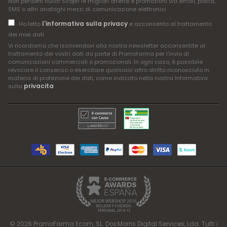
Non perderti nulla! Scopri le migliori offerte e promozioni via email, posta,
SMS o altri analoghi mezzi di comunicazione elettronici
l'informativa sulla privacy
Ho letto
e acconsento al trattamento
dei miei dati
Vi ricordiamo che iscrivendovi alla nostra newsletter acconsentite al
trattamento dei vostri dati da parte di Promofarma per l'invio di
comunicazioni commerciali o promozionali. In ogni caso, è possibile
revocare il consenso o esercitare qualsiasi altro diritto riconosciuto in
materia di protezione dei dati, come indicato nella nostra Informativa
privacita
sulla
.
© 2026 PromoFarma Ecom, SL. DocMorris Digital Services, Lda. Tutti i