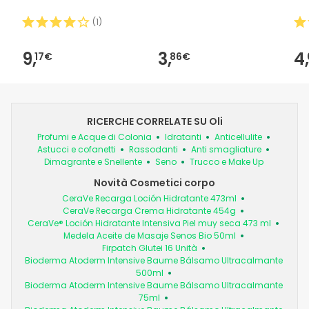
(
1
)
9,
3,
4,
17€
86€
RICERCHE CORRELATE SU Oli
Profumi e Acque di Colonia
Idratanti
Anticellulite
Astucci e cofanetti
Rassodanti
Anti smagliature
Dimagrante e Snellente
Seno
Trucco e Make Up
Novità Cosmetici corpo
CeraVe Recarga Loción Hidratante 473ml
CeraVe Recarga Crema Hidratante 454g
CeraVe® Loción Hidratante Intensiva Piel muy seca 473 ml
Medela Aceite de Masaje Senos Bio 50ml
Firpatch Glutei 16 Unità
Bioderma Atoderm Intensive Baume Bálsamo Ultracalmante
500ml
Bioderma Atoderm Intensive Baume Bálsamo Ultracalmante
75ml