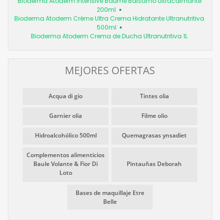
Bioderma Atoderm Intensive Baume Bálsamo Ultracalmante
200ml
Bioderma Atoderm Crème Ultra Crema Hidratante Ultranutritiva
500ml
Bioderma Atoderm Crema de Ducha Ultranutritiva 1L
MEJORES OFERTAS
Acqua di gio
Tintes olia
Garnier olia
Filme olio
Hidroalcohólico 500ml
Quemagrasas ynsadiet
Complementos alimenticios
Baule Volante & Fior Di
Pintauñas Deborah
Loto
Bases de maquillaje Etre
Belle