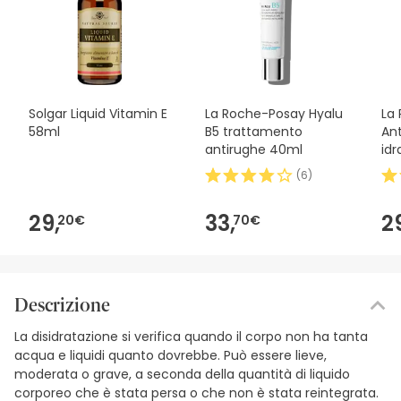
Solgar Liquid Vitamin E
La Roche-Posay Hyalu
La
58ml
B5 trattamento
Ant
antirughe 40ml
id
25
(
6
)
29,
33,
2
20€
70€
Descrizione
La disidratazione si verifica quando il corpo non ha tanta
acqua e liquidi quanto dovrebbe. Può essere lieve,
moderata o grave, a seconda della quantità di liquido
corporeo che è stata persa o che non è stata reintegrata.