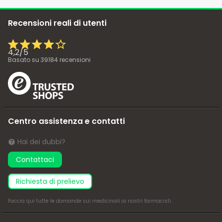
Recensioni reali di utenti
4,2
/
5
Basato su
39184
recensioni
Centro assistenza e contatti
Hai dei dubbi?
Contattaci
richiesta di prelievo
Faccia
qui
tutte le domande sui medicinali ai nostri farmacisti.