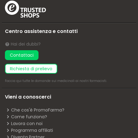
Centro assistenza e contatti
Hai dei dubbi?
Contattaci
richiesta di prelievo
Faccia
qui
tutte le domande sui medicinali ai nostri farmacisti.
Vieni a conoscerci
Che cos'è PromoFarma?
Come funziona?
Lavora con noi
Programma affiliati
Diventa Partner