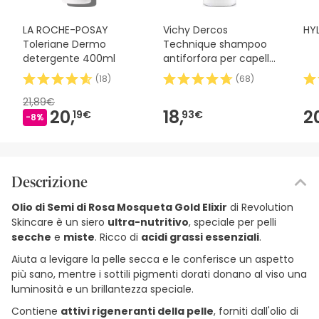
LA ROCHE-POSAY
Vichy Dercos
HY
Toleriane Dermo
Technique shampoo
detergente 400ml
antiforfora per capelli
grassi 400ml
(
18
)
(
68
)
21,89€
20,
18,
2
19€
93€
-8%
Descrizione
Olio di Semi di Rosa Mosqueta Gold Elixir
di Revolution
Skincare è un siero
ultra-nutritivo
, speciale per pelli
secche
e
miste
. Ricco di
acidi grassi essenziali
.
Aiuta a levigare la pelle secca e le conferisce un aspetto
più sano, mentre i sottili pigmenti dorati donano al viso una
luminosità e un brillantezza speciale.
Contiene
attivi rigeneranti della pelle
, forniti dall'olio di