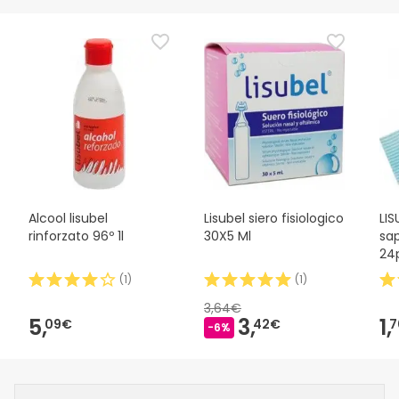
Alcool lisubel
Lisubel siero fisiologico
LI
rinforzato 96º 1l
30X5 Ml
sa
24
(
1
)
(
1
)
3,64€
5,
3,
1,
09€
42€
7
-6%