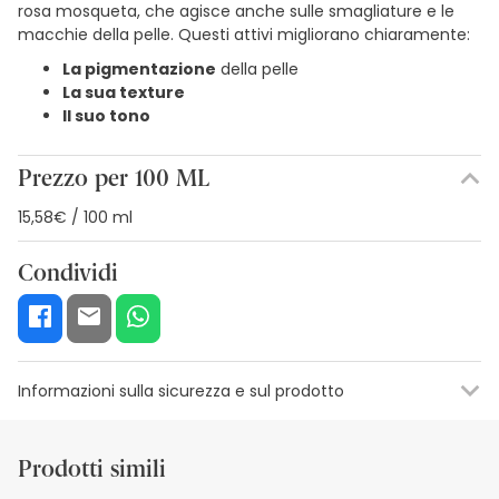
rosa mosqueta, che agisce anche sulle smagliature e le
macchie della pelle. Questi attivi migliorano chiaramente:
La pigmentazione
della pelle
La sua texture
Il suo tono
Prezzo per 100 ML
15,58€ / 100 ml
Condividi
Informazioni sulla sicurezza e sul prodotto
Risorse per la sicurezza visiva
Dettagli del produttore
Funzion
Prodotti simili
Risorse per la sicurezza visiva