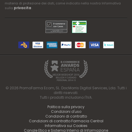
materia di protezione dei dati, come indicato nella nostra Informativa
privacita
sulla
.
© 2026 PromoFarma Ecom, SL. DocMorris Digital Services, Lda. Tutti i
diritti riservati.
Tutti i prodotti includono l'IVA.
Politica sulla privacy
Condizioni d'uso
Condizioni di contratto
Condizioni di contratto Farmacia Central
Informativa sui Cookies
Canale Etico e Sistema Interno di Informazione