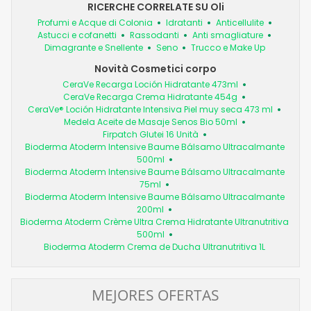
RICERCHE CORRELATE SU Oli
Profumi e Acque di Colonia
Idratanti
Anticellulite
Astucci e cofanetti
Rassodanti
Anti smagliature
Dimagrante e Snellente
Seno
Trucco e Make Up
Novità Cosmetici corpo
CeraVe Recarga Loción Hidratante 473ml
CeraVe Recarga Crema Hidratante 454g
CeraVe® Loción Hidratante Intensiva Piel muy seca 473 ml
Medela Aceite de Masaje Senos Bio 50ml
Firpatch Glutei 16 Unità
Bioderma Atoderm Intensive Baume Bálsamo Ultracalmante
500ml
Bioderma Atoderm Intensive Baume Bálsamo Ultracalmante
75ml
Bioderma Atoderm Intensive Baume Bálsamo Ultracalmante
200ml
Bioderma Atoderm Crème Ultra Crema Hidratante Ultranutritiva
500ml
Bioderma Atoderm Crema de Ducha Ultranutritiva 1L
MEJORES OFERTAS