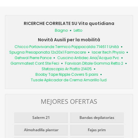
RICERCHE CORRELATE SU Vita quotidiana
Bagno
Letto
Novità Ausili per la mobilità
Chicco Portavivande Termico Pappacalda 71461 1 Unità
Spugna Presaponata 12x20x1 Farmacare
Iacer Itech Physio
Gehwol Pierre Ponce
Cuscino Antidec Aria/Acqua Pvc
Gammatest Cont Ste Feci
Farvisan Ditale Gomma Retto 2
Stetoscopio Ar Piatto 21405
Booby Tape Nipple Covers 5 pairs
Tusole Aplicador de Crema Amarillo 1ud
MEJORES OFERTAS
Salerm 21
Bandas depilatorias
Almohadilla plantar
Fajas prim