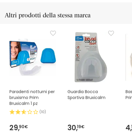
Altri prodotti della stessa marca
Paradenti notturni per
Guardia Bocca
Ba
bruxismo Prim
Sportiva Bruxicalm
Pri
Bruxicalm 1 pz
(
10
)
29,
30,
4,
90€
19€