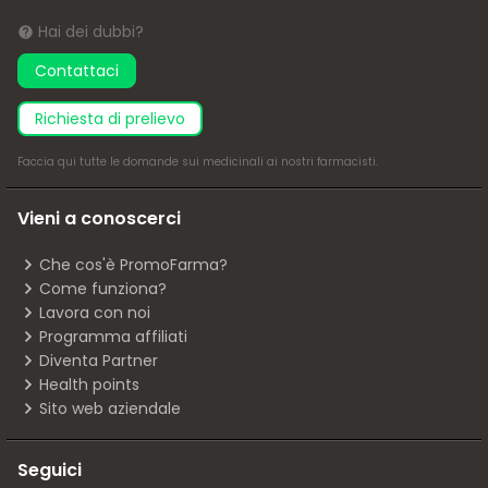
Hai dei dubbi?
Contattaci
richiesta di prelievo
Faccia
qui
tutte le domande sui medicinali ai nostri farmacisti.
Vieni a conoscerci
Che cos'è PromoFarma?
Come funziona?
Lavora con noi
Programma affiliati
Diventa Partner
Health points
Sito web aziendale
Seguici