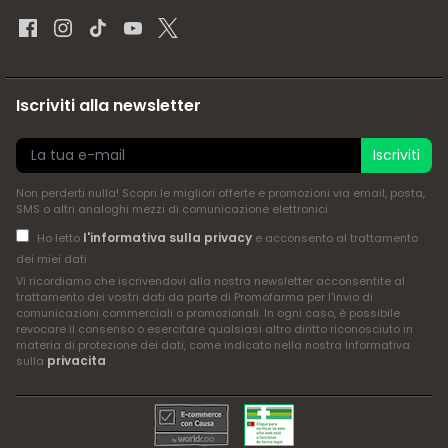
Iscriviti alla newsletter
Iscriviti
Non perderti nulla! Scopri le migliori offerte e promozioni via email, posta,
SMS o altri analoghi mezzi di comunicazione elettronici
l'informativa sulla privacy
Ho letto
e acconsento al trattamento
dei miei dati
Vi ricordiamo che iscrivendovi alla nostra newsletter acconsentite al
trattamento dei vostri dati da parte di Promofarma per l'invio di
comunicazioni commerciali o promozionali. In ogni caso, è possibile
revocare il consenso o esercitare qualsiasi altro diritto riconosciuto in
materia di protezione dei dati, come indicato nella nostra Informativa
privacita
sulla
.