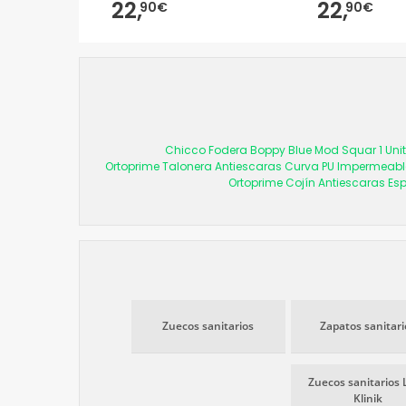
22,
22,
90€
90€
Chicco Fodera Boppy Blue Mod Squar 1 Uni
Ortoprime Talonera Antiescaras Curva PU Impermeabl
Ortoprime Cojín Antiescaras E
Zuecos sanitarios
Zapatos sanitari
Zuecos sanitarios 
Klinik