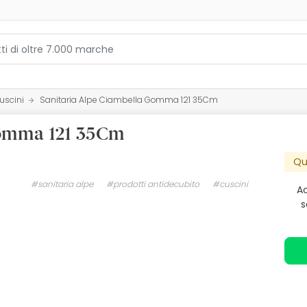
uscini
Sanitaria Alpe Ciambella Gomma 121 35Cm
Gomma 121 35Cm
Qu
#sanitaria alpe
#prodotti antidecubito
#cuscini
Ac
s