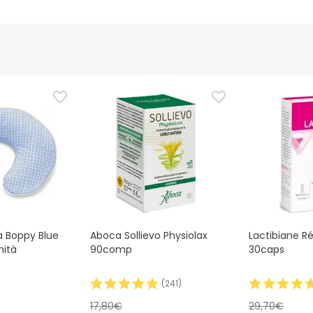
a Boppy Blue
Aboca Sollievo Physiolax
Lactibiane R
nità
90comp
30caps
(
241
)
17,80€
29,70€