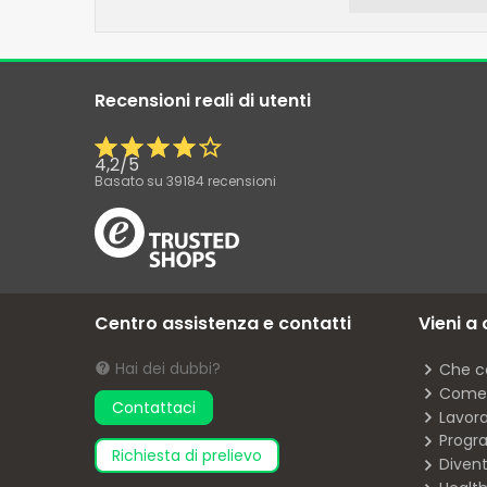
Recensioni reali di utenti
4,2
/
5
Basato su
39184
recensioni
Centro assistenza e contatti
Vieni a
Hai dei dubbi?
Che c
Come 
Contattaci
Lavor
Progra
richiesta di prelievo
Diven