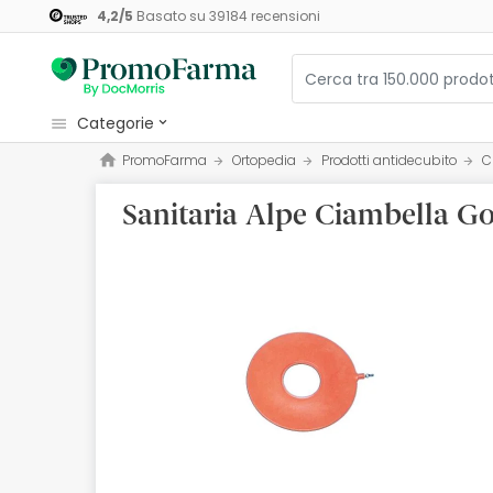
4,2
/
5
Basato su
39184
recensioni
categorie
PromoFarma
Ortopedia
Prodotti antidecubito
C
Cosmetici e Bellezza
Sanitaria Alpe Ciambella 
Salute e Benessere
Igiene
Diete e Integratori
Mamme e Bambini
Ottica
Ortopedia
Erboristeria