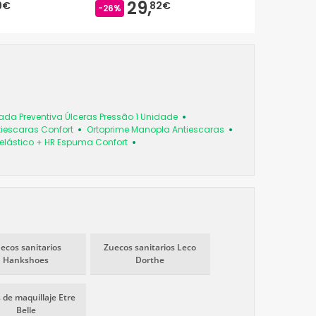
29,
26,
9€
82€
-26%
-14%
a Preventiva Úlceras Pressão 1 Unidade
tiescaras Confort
Ortoprime Manopla Antiescaras
oelástico + HR Espuma Confort
ecos sanitarios
Zuecos sanitarios Leco
Hankshoes
Dorthe
 de maquillaje Etre
Belle