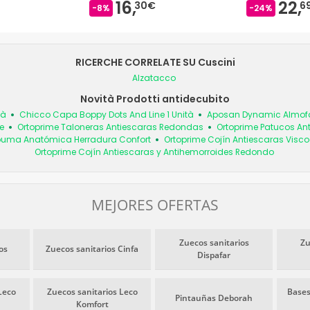
16,
22,
30€
6
-8%
-24%
RICERCHE CORRELATE SU Cuscini
Alzatacco
Novità Prodotti antidecubito
tà
Chicco Capa Boppy Dots And Line 1 Unità
Aposan Dynamic Almofad
e
Ortoprime Taloneras Antiescaras Redondas
Ortoprime Patucos An
spuma Anatómica Herradura Confort
Ortoprime Cojín Antiescaras Visc
Ortoprime Cojín Antiescaras y Antihemorroides Redondo
MEJORES OFERTAS
Zuecos sanitarios
Zu
os
Zuecos sanitarios Cinfa
Dispafar
Leco
Zuecos sanitarios Leco
Bases
Pintauñas Deborah
Komfort