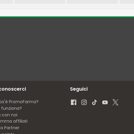
 conoscerci
Seguici
os'è PromoFarma?
funziona?
a con noi
mma affiliati
ta Partner