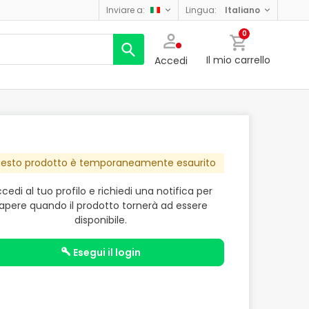
inviare a:
lingua:
italiano
0
Il mio carrello
Accedi
esto prodotto è temporaneamente esaurito
cedi al tuo profilo e richiedi una notifica per
apere quando il prodotto tornerà ad essere
disponibile.
esegui il login