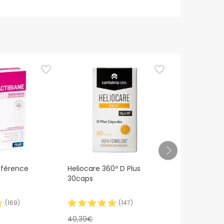
éférence
Heliocare 360º D Plus
Heliocare I
30caps
Pigment Solu
SPF50 50ml
(
169
)
(
147
)
40,39€
30,58€