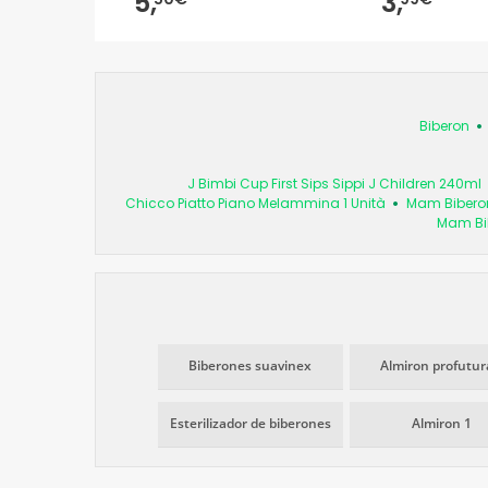
5,
3,
Biberon
J Bimbi Cup First Sips Sippi J Children 240ml
Chicco Piatto Piano Melammina 1 Unità
Mam Biberon
Mam Bib
Biberones suavinex
Almiron profutur
Esterilizador de biberones
Almiron 1