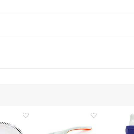
ttore
Funzionario autorizzato
ezza per questo prodotto, ma ci stiamo lavorando. Vi invitiamo a
ggere le informazioni sulla sicurezza fornite con il prodotto prim
e, potete anche restituirlo seguendo i nostri
termini e condizioni
.