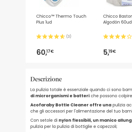
Chicco™ Thermo Touch
Chicco Baston
Plus 1ud
Algodón 60ud
(
3
)
60,
5,
17€
19€
Descrizione
La pulizia totale è essenziale quando ci sono bam
di microrganismi e batteri
che possono colpire
Acofaraby Bottle Cleaner offre una
pulizia a
che gli accessori per l'alimentazione del tuo bambin
Con setole di
nylon flessibili, un manico allun
pulizia per la pulizia di bottiglie e capezzoli;