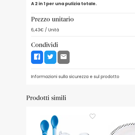
A 2 in 1 per una pulizia totale.
Prezzo unitario
6,43€ / Unità
Condividi
Informazioni sulla sicurezza e sul prodotto
Risorse per la sicurezza visiva
Dettagli del produ
Prodotti simili
Risorse per la sicurezza visiva
Al momento non disponiamo delle immagini di sicur
aggiornamenti. Nel frattempo, vi consigliamo di le
non esitate a contattarci. Inoltre, se lo desiderat