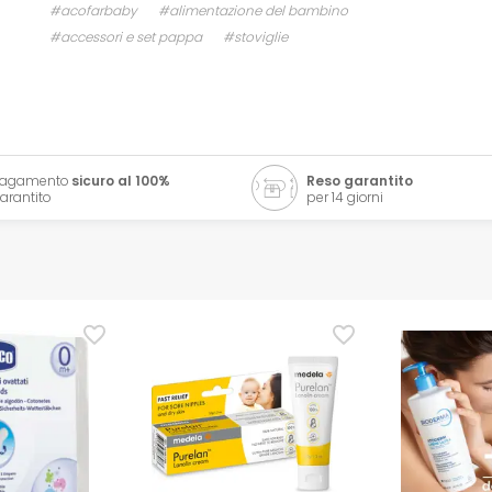
#acofarbaby
#alimentazione del bambino
#accessori e set pappa
#stoviglie
Pagamento
sicuro al 100%
Reso garantito
arantito
per 14 giorni