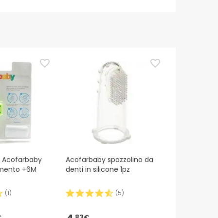
e Acofarbaby
Acofarbaby spazzolino da
mento +6M
denti in silicone 1pz
(
1
)
(
5
)
€
83€