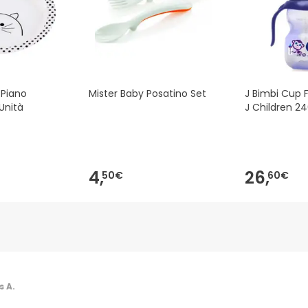
 Piano
Mister Baby Posatino Set
J Bimbi Cup Fi
Unità
J Children 2
4,
26,
50€
60€
 A.