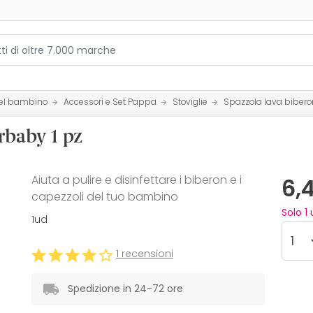
del bambino
Accessori e Set Pappa
Stoviglie
Spazzola lava bibero
rbaby 1 pz
Aiuta a pulire e disinfettare i biberon e i
6,
capezzoli del tuo bambino
Solo
1
u
1ud
1 recensioni
Spedizione in 24-72 ore