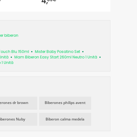
4,
er biberon
Touch Blu 150ml
Mister Baby Posatino Set
Unità
Mam Biberon Easy Start 260ml Neutro 1 Unità
 1 Unità
erones dr brown
Biberones philips avent
iberones Nuby
Biberon calma medela