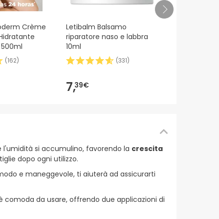
Suavinex™ d
toderm Crème
Letibalm Balsamo
biberon 500
Hidratante
riparatore naso e labbra
a 500ml
10ml
(
162
)
(
331
)
5,
64€
7,
39€
 e l'umidità si accumulino, favorendo la
crescita
iglie dopo ogni utilizzo.
modo e maneggevole, ti aiuterà ad assicurarti
r è comoda da usare, offrendo due applicazioni di