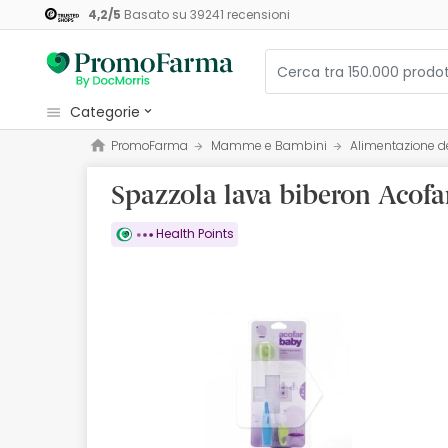
4,2
/
5
Basato su
39241
recensioni
categorie
PromoFarma
Mamme e Bambini
Alimentazione 
Cosmetici e Bellezza
Spazzola lava biberon Acofa
Salute e Benessere
Igiene
Health Points
Diete e Integratori
Mamme e Bambini
Ottica
Ortopedia
Erboristeria