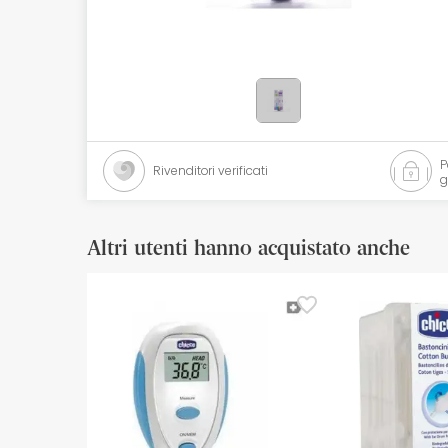
Cosmetici naturali
Offerte
Marche
I più venduti
Rivenditori verificati
g
Health points
Altri utenti hanno acquistato anche