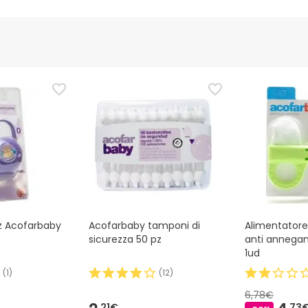
z Acofarbaby
Acofarbaby tamponi di
Alimentator
sicurezza 50 pz
anti annega
1ud
(
1
)
(
12
)
6,78€
21€
73