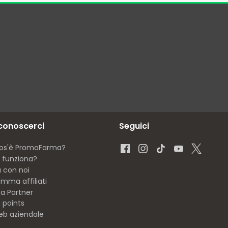
 conoscerci
Seguici
os'è PromoFarma?
funziona?
a con noi
mma affiliati
ta Partner
 points
eb aziendale