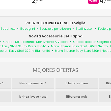
2,
4,
-30%
RICERCHE CORRELATE SU Stoviglie
Succhietti
Bavaglini
Spazzole per biberon
Sterilizzatori
Fodere p
Novità Accessori e Set Pappa
Chicco Set Biberones Sterilizzante A Vapore
Chicco Biberon Original 
 Easy Start 320ml Rosa 1 Unità
Mam Biberon Easy Start 320ml Neutro 1 
eron Easy Start 320ml Blu 1 Unità
Mam Biberon Easy Start 330ml Neutro
MEJORES OFERTAS
a 1
Nan supreme pro 1
Biberones mam
Bib
Jeringa lavado nasal
Biberones nuk
B