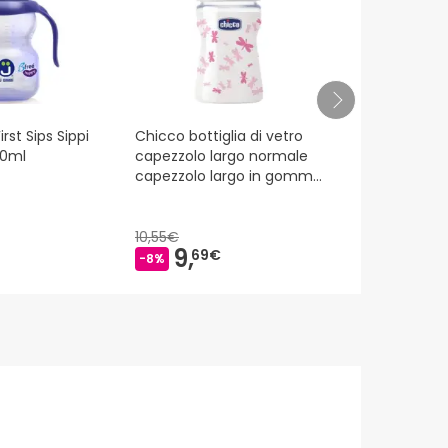
rst Sips Sippi
Chicco bottiglia di vetro
Chicco Biber
40ml
capezzolo largo normale
Touch Blu 1
capezzolo largo in gomma
rosa +0M 150ml 1 pezzo
10,55€
10,10€
9,
9,
69€
19€
-8%
-9%