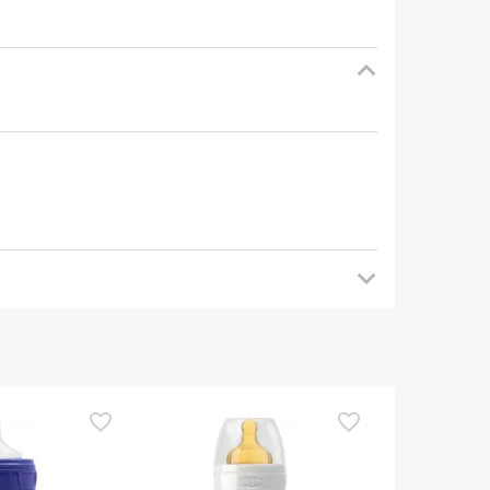
 tornare a trovarci più tardi per gli
a di utilizzarlo. Se avete domande sulla sicurezza,