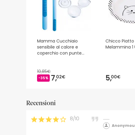
Mamma Cucchiaio
Chicco Piatto
sensibile al calore e
Melammina 1 
coperchio con punte
sensibili al calore 3 pz
10,85€
7,
5,
02€
00€
-35%
Recensioni
8/10
.......
Anonymous