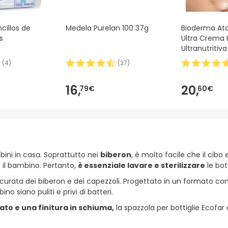
cillos de
Medela Purelan 100 37g
Bioderma A
s
Ultra Crema 
Ultranutritiv
(
4
)
(
37
)
16,
20,
79€
60€
bini in casa. Soprattutto nei
biberon
, è molto facile che il cibo
 il bambino. Pertanto,
è essenziale lavare e sterilizzare
le bott
ccurata dei biberon e dei capezzoli. Progettato in un formato co
o siano puliti e privi di batteri.
gato e una finitura in schiuma,
la spazzola per bottiglie Ecofa