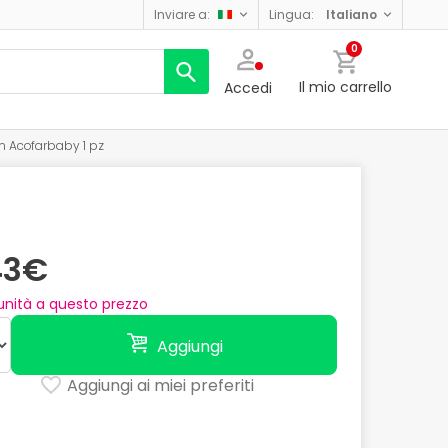
inviare a:
lingua:
italiano
0
Il mio carrello
Accedi
n Acofarbaby 1 pz
43€
nità a questo prezzo
Aggiungi
Aggiungi ai miei preferiti