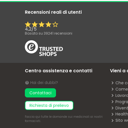
Recensioni reali di utenti
4,2
/
5
Basato su
39241
recensioni
Centro assistenza e contatti
Vieni a
Hai dei dubbi?
Che c
Come 
Contattaci
Lavor
Progra
richiesta di prelievo
Diven
Health
Faccia
qui
tutte le domande sui medicinali ai nostri
Sito w
farmacisti.