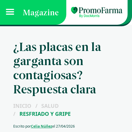
Magazine
¿Las placas en la
garganta son
contagiosas?
Respuesta clara
INICIO
/
SALUD
/
RESFRIADO Y GRIPE
Escrito por
Celia Núñez
el
27/04/2026