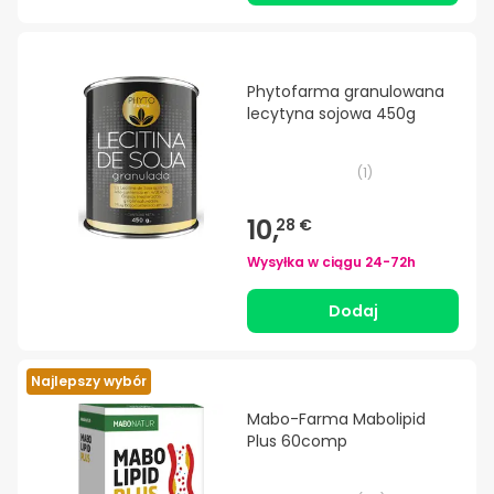
Phytofarma granulowana
lecytyna sojowa 450g
(
1
)
10,
28 €
Wysyłka w ciągu
24-72h
Dodaj
Najlepszy wybór
Mabo-Farma Mabolipid
Plus 60comp