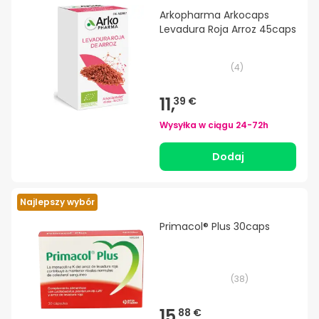
Arkopharma Arkocaps
Levadura Roja Arroz 45caps
(
4
)
11,
39 €
Wysyłka w ciągu
24-72h
Dodaj
Najlepszy wybór
Primacol® Plus 30caps
(
38
)
15,
88 €