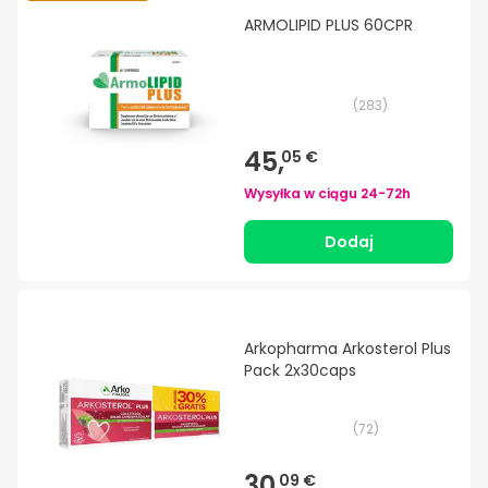
ARMOLIPID PLUS 60CPR
(
283
)
45,
05 €
Wysyłka w ciągu
24-72h
Dodaj
Arkopharma Arkosterol Plus
Pack 2x30caps
(
72
)
30,
09 €