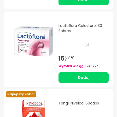
Dodaj
Lactoflora Colesterol 30
Sobres
(
3
)
15,
87 €
Wysyłka w ciągu
24-72h
Dodaj
Najlepszy wybór
Tongil Nivelcol 60cáps