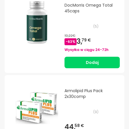
DocMorris Omega Total
45caps
(
5
)
10,22€
3,
79 €
-
63
%
Wysyłka w ciągu
24-72h
Dodaj
Armolipid Plus Pack
2x30comp
(
9
)
44,
58 €