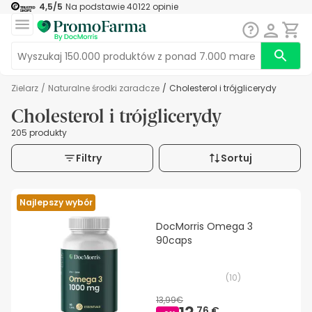
4,5
/5
Na podstawie
40122
opinie
Zielarz
/
Naturalne środki zaradcze
/
Cholesterol i trójglicerydy
Cholesterol i trójglicerydy
205 produkty
Filtry
Sortuj
Najlepszy wybór
DocMorris Omega 3
90caps
(
10
)
13,99€
76 €