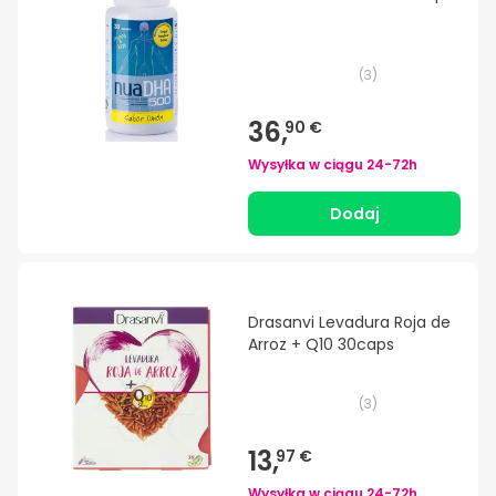
(
3
)
36,
90 €
Wysyłka w ciągu
24-72h
Dodaj
Drasanvi Levadura Roja de
Arroz + Q10 30caps
(
3
)
13,
97 €
Wysyłka w ciągu
24-72h