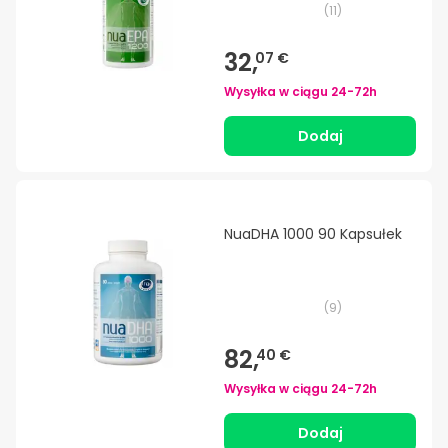
(
11
)
32,
07 €
Wysyłka w ciągu
24-72h
Dodaj
NuaDHA 1000 90 Kapsułek
(
9
)
82,
40 €
Wysyłka w ciągu
24-72h
Dodaj