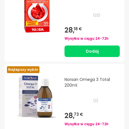
(
22
)
28,
18 €
Wysyłka w ciągu
24-72h
Dodaj
Najlepszy wybór
Norsan Omega 3 Total
200ml
(
2
)
28,
73 €
Wysyłka w ciągu
24-72h