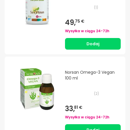
(
1
)
49,
75 €
Wysyłka w ciągu
24-72h
Dodaj
Norsan Omega-3 Vegan
100 ml
(
2
)
33,
81 €
Wysyłka w ciągu
24-72h