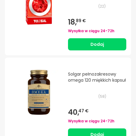
(
22
)
18,
89 €
Wysyłka w ciągu
24-72h
Dodaj
Solgar pełnozakresowy
omega 120 miękkich kapsuł
(
58
)
40,
47 €
Wysyłka w ciągu
24-72h
Dodaj