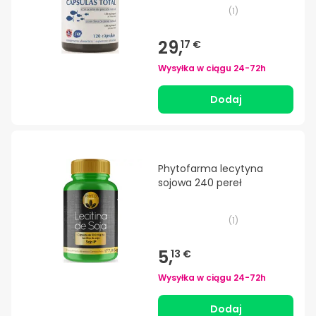
(
1
)
29,
17 €
Wysyłka w ciągu
24-72h
Dodaj
Phytofarma lecytyna
sojowa 240 pereł
(
1
)
5,
13 €
Wysyłka w ciągu
24-72h
Dodaj