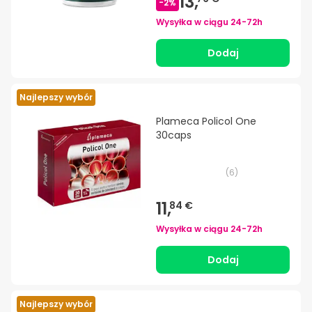
13,
-
2
%
Wysyłka w ciągu
24-72h
Dodaj
Najlepszy wybór
Plameca Policol One
30caps
(
6
)
11,
84 €
Wysyłka w ciągu
24-72h
Dodaj
Najlepszy wybór