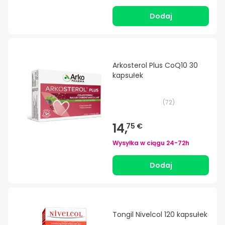
Dodaj
Arkosterol Plus CoQ10 30
kapsułek
(
72
)
14,
75 €
Wysyłka w ciągu
24-72h
Dodaj
Tongil Nivelcol 120 kapsułek