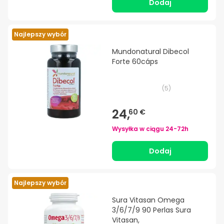
Dodaj
Najlepszy wybór
Mundonatural Dibecol
Forte 60cáps
(
5
)
24,
60 €
Wysyłka w ciągu
24-72h
Dodaj
Najlepszy wybór
Sura Vitasan Omega
3/6/7/9 90 Perlas Sura
Vitasan,