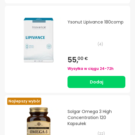
Ysonut Lipivance 180comp
(
4
)
55,
00 €
Wysyłka w ciągu
24-72h
Dodaj
Najlepszy wybór
Solgar Omega 3 High
Concentration 120
Kapsułek
(
22
)