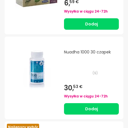
6,
59 €
Wysyłka w ciągu
24-72h
Dodaj
Nuadha 1000 30 czapek
(
9
)
30,
53 €
Wysyłka w ciągu
24-72h
Dodaj
Najlepszy wybór