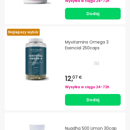
Wysyłka w ciągu
24-72h
Dodaj
Najlepszy wybór
Myvitamins Omega 3
Esencial 250caps
(
5
)
12,
07 €
Wysyłka w ciągu
24-72h
Dodaj
Nuadha 500 Limon 30cap