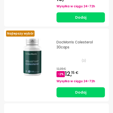
Wysyłka w ciągu
24-72h
Dodaj
Najlepszy wybór
DocMorris Colesterol
30caps
(
3
)
12,35€
12,
15 €
-
2
%
Wysyłka w ciągu
24-72h
Dodaj