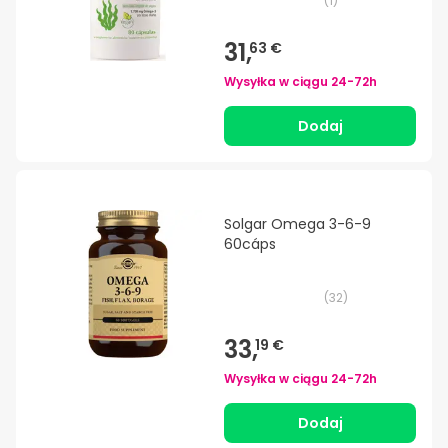
(
1
)
31,
63 €
Wysyłka w ciągu
24-72h
Dodaj
Solgar Omega 3-6-9
60cáps
(
32
)
33,
19 €
Wysyłka w ciągu
24-72h
Dodaj