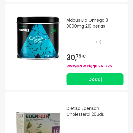
Aldous Bio Omega 3
3000mg 210 perlas
(
3
)
30,
79 €
Wysyłka w ciągu
24-72h
Dodaj
Dietisa Edensan
Cholesterol 20uds