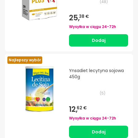
(
48
)
25,
38 €
Wysyłka w ciągu
24-72h
Dodaj
Najlepszy wybór
Ynsadiet lecytyna sojowa
450g
(
5
)
12,
62 €
Wysyłka w ciągu
24-72h
Dodaj