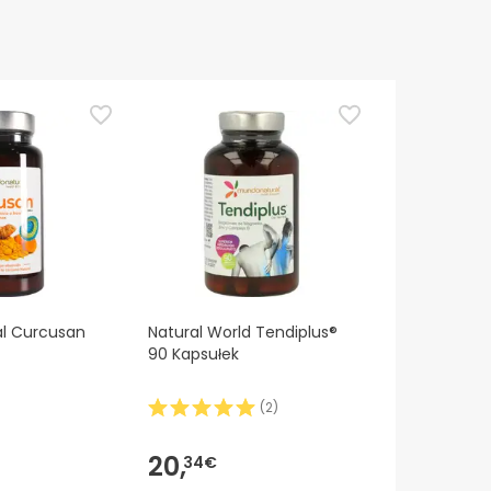
l Curcusan
Natural World Tendiplus®
90 Kapsułek
(
2
)
20,
34€