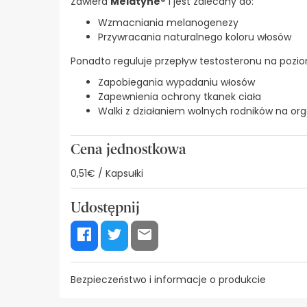
Zawiera
Melatyne®
i jest zalecany do:
Wzmacniania melanogenezy
Przywracania naturalnego koloru włosów
Ponadto reguluje przepływ testosteronu na poziom
Zapobiegania wypadaniu włosów
Zapewnienia ochrony tkanek ciała
Walki z działaniem wolnych rodników na or
Cena jednostkowa
0,51€ / Kapsułki
Udostępnij
Bezpieczeństwo i informacje o produkcie