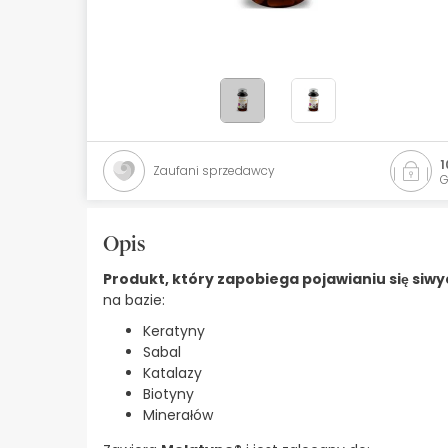
Kosmetyki naturalne
Oferty
Marki
Bestsellery
1
Zaufani sprzedawcy
G
Health Points
Opis
Produkt, który zapobiega pojawianiu się siw
na bazie:
Keratyny
Sabal
Katalazy
Biotyny
Minerałów