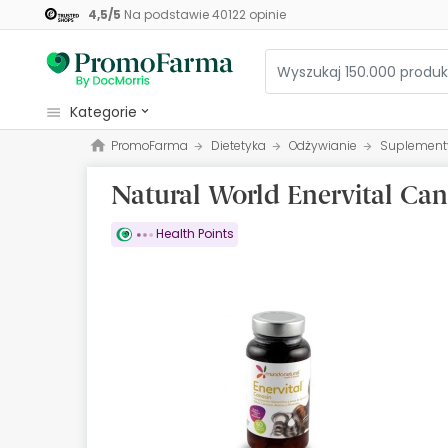
4,5
/
5
Na podstawie
40122
opinie
kategorie
PromoFarma
Dietetyka
Odżywianie
Suplementy
Kosmetyki
Natural World Enervital Ca
Zdrowie
Higiena
Health Points
Dietetyka
Niemowlęta i matki
Optyka
Ortopedia
Zielarz