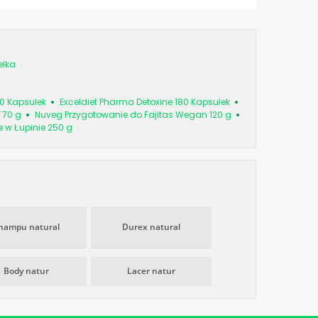
ełka
0 Kapsułek
Exceldiet Pharma Detoxine 180 Kapsułek
 70 g
Nuveg Przygotowanie do Fajitas Wegan 120 g
e w Łupinie 250 g
hampu natural
Durex natural
Body natur
Lacer natur