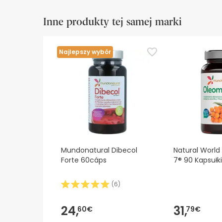
Inne produkty tej samej marki
Najlepszy wybór
Mundonatural Dibecol
Natural Worl
Forte 60cáps
7® 90 Kapsułki
(
6
)
24,
31,
60€
79€