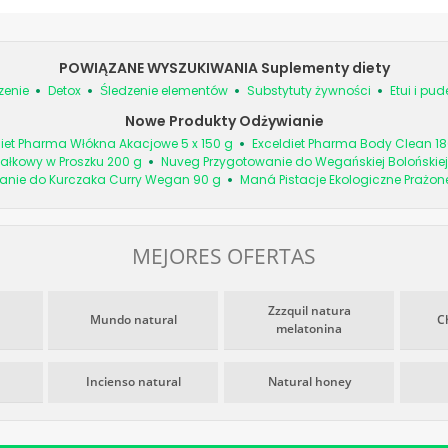
POWIĄZANE WYSZUKIWANIA Suplementy diety
zenie
Detox
Śledzenie elementów
Substytuty żywności
Etui i pud
Nowe Produkty Odżywianie
diet Pharma Włókna Akacjowe 5 x 150 g
Exceldiet Pharma Body Clean 18
ałkowy w Proszku 200 g
Nuveg Przygotowanie do Wegańskiej Bolońskiej
anie do Kurczaka Curry Wegan 90 g
Maná Pistacje Ekologiczne Prażon
MEJORES OFERTAS
Zzzquil natura
Mundo natural
C
melatonina
Incienso natural
Natural honey