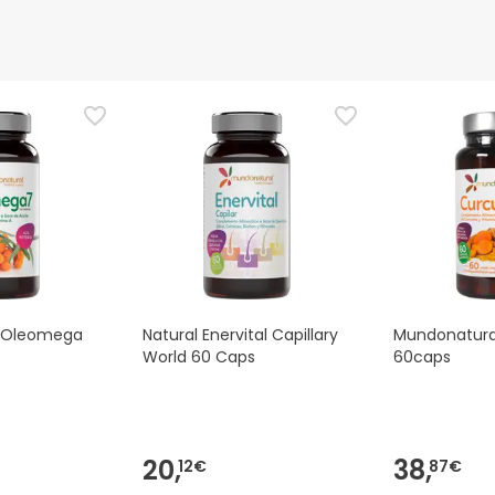
d Oleomega
Natural Enervital Capillary
Mundonatura
World 60 Caps
60caps
20,
38,
12€
87€