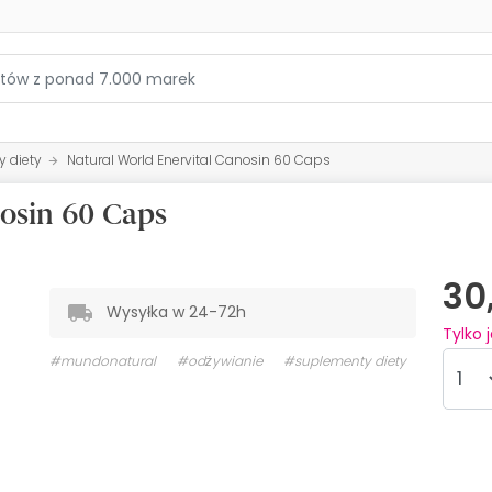
 diety
Natural World Enervital Canosin 60 Caps
nosin 60 Caps
30
Wysyłka w 24-72h
Tylko 
#mundonatural
#odżywianie
#suplementy diety