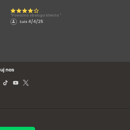
"Poważna obsługa klienta "
4/4/25
Luis
uj nas