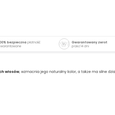
00% bezpieczna
płatność
Gwarantowany zwrot
warantowane
przez 14 dni
ych włosów
, wzmacnia jego naturalny kolor, a także ma silne dzi