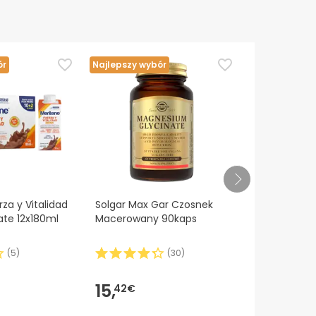
ego sprawdzenia aktualizacji. W międzyczasie
ór
Najlepszy wybór
Najlepszy wy
em. W razie jakichkolwiek pytań dotyczących
 naszymi warunkami
.
za y Vitalidad
Solgar Max Gar Czosnek
Meritene Fue
ate 12x180ml
Macerowany 90kaps
Vainilla 30 
(
5
)
(
30
)
15,
36,
42€
18€