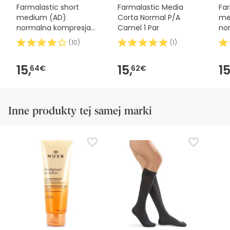
Farmalastic short
Farmalastic Media
Far
medium (AD)
Corta Normal P/A
me
normalna kompresja
Camel 1 Par
no
T-medium beige 1ud
T-
(
10
)
(
1
)
1ud
15,
15,
15
64€
62€
Inne produkty tej samej marki