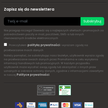
Zapisz się do newslettera
Subskrybuj
Nie przegap niczego! Dowiedz się o najlepszych ofertach i promocjach za
pośrednictwem poczty e-mail, pocztówki, SMS-a lub innych
równoważnych środków elektronicznych
politykę prywatności
Przeczytałem
i wyrażam zgodę na
przetwarzanie moich danych
Należy pamiętać, że subskrybując nasz biuletyn, użytkownik wyraża zgodę
na przetwarzanie swoich danych przez Promofarma w celu wysyłania
informacji handlowych lub promocyjnych. W każdym przypadku
użytkownik może wycofać swoją zgodę lub skorzystać z innych praw
uznanych w zakresie ochrony danych, zgodnie z informacjami zawartymi
Polityce prywatności
w naszej
.