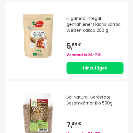
El ganero Integal
gemahlener Flachs Sarrac
Weizen Kakao 200 g
5,
68 €
Versand in
24-72h
Hinzufügen
Sol Natural Geröstete
Sesamkörner Bio 500g
7,
89 €