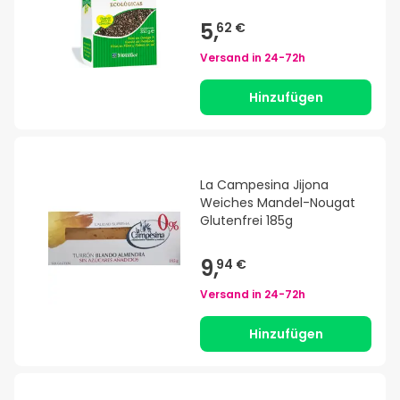
5,
62 €
Versand in
24-72h
Hinzufügen
La Campesina Jijona
Weiches Mandel-Nougat
Glutenfrei 185g
9,
94 €
Versand in
24-72h
Hinzufügen