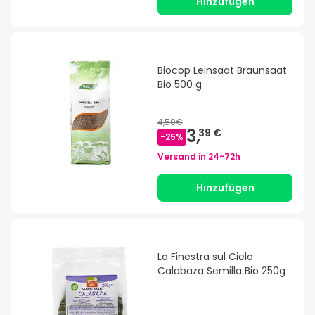
Hinzufügen
Biocop Leinsaat Braunsaat
Bio 500 g
4,50€
3,
39 €
-
25
%
Versand in
24-72h
Hinzufügen
La Finestra sul Cielo
Calabaza Semilla Bio 250g