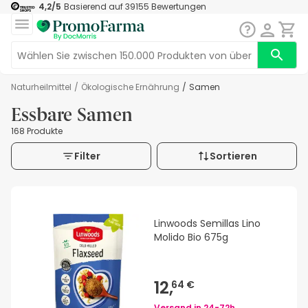
4,2
/5
Basierend auf
39155
Bewertungen
Naturheilmittel
/
Ökologische Ernährung
/
Samen
Essbare Samen
168 Produkte
Filter
Sortieren
Linwoods Semillas Lino
Molido Bio 675g
12,
64 €
Versand in
24-72h