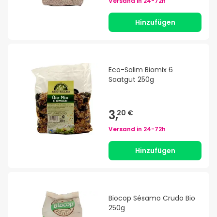
Versand in
24-72h
Hinzufügen
Eco-Salim Biomix 6
Saatgut 250g
3,
20 €
Versand in
24-72h
Hinzufügen
Biocop Sésamo Crudo Bio
250g