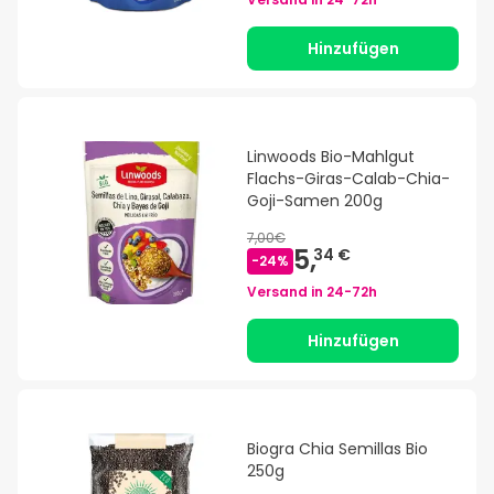
Hinzufügen
Linwoods Bio-Mahlgut
Flachs-Giras-Calab-Chia-
Goji-Samen 200g
7,00€
5,
34 €
-
24
%
Versand in
24-72h
Hinzufügen
Biogra Chia Semillas Bio
250g