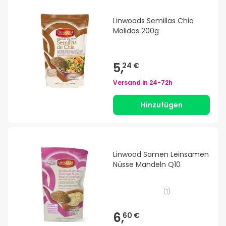
Linwoods Semillas Chia
Molidas 200g
5,
24 €
Versand in
24-72h
Hinzufügen
Linwood Samen Leinsamen
Nüsse Mandeln Q10
(
1
)
6,
60 €