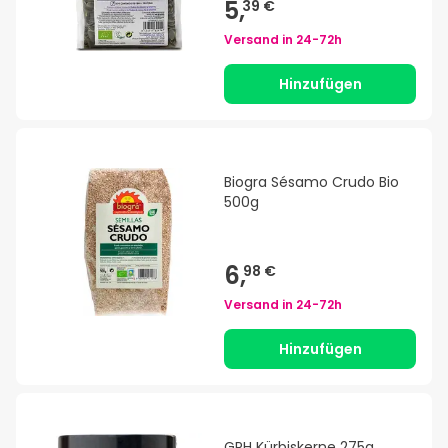
5,
39 €
Versand in
24-72h
Hinzufügen
Biogra Sésamo Crudo Bio
500g
6,
98 €
Versand in
24-72h
Hinzufügen
GPH Kürbiskerne 275g