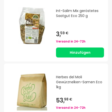
Int-Salim Mix geröstetes
Saatgut Eco 250 g
3,
59 €
Versand in
24-72h
Hinzufügen
Herbes del Moli
Gewürznelken-Samen Eco
1kg
53,
98 €
Versand in
24-72h