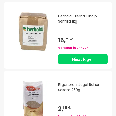
Herbaldi Hierba Hinojo
Semilla 1kg
15,
75 €
Versand in
24-72h
Hinzufügen
El ganero Integal Roher
Sesam 250g
2,
99 €