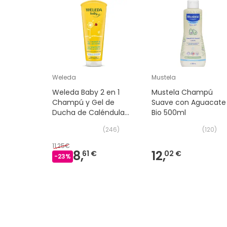
Weleda
Mustela
Weleda Baby 2 en 1
Mustela Champú
Champú y Gel de
Suave con Aguacate
Ducha de Caléndula
Bio 500ml
200ml
(
246
)
(
120
)
11,25€
8,
12,
61 €
02 €
-
23
%