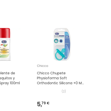
Chicco
lente de
Chicco Chupete
squitos y
Physioforma Soft
Spray 100ml
Orthodontic Silicona +0 M
Azul 1 ud
(
2
)
5,
79 €