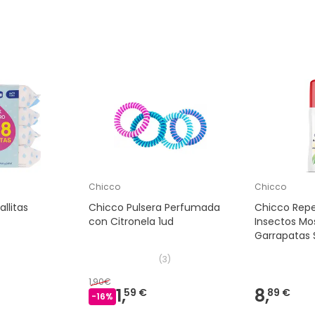
Chicco
Chicco
llitas
Chicco Pulsera Perfumada
Chicco Repe
con Citronela 1ud
Insectos Mo
Garrapatas 
(
3
)
1,90€
1,
8,
59 €
89 €
-
16
%