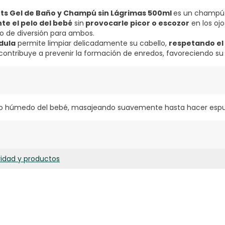
s Gel de Baño y Champú sin Lágrimas 500ml
es un champú 
te el pelo del bebé
sin
provocarle picor o escozor
en los ojo
 de diversión para ambos.
dula
permite limpiar delicadamente su cabello,
respetando el 
contribuye a prevenir la formación de enredos, favoreciendo su
ello húmedo del bebé, masajeando suavemente hasta hacer espu
ridad y productos
L BETAINE. DISODIUM LAURETH SULFOSUCCINATE. GLYCERIN. PEG
DROGENATED GLYCERIL PALMITATE. CALENDULA OFFICINALIS EXTR
RFUM. DECYL GLUCOSIDE. LAURETH-2. PHENOXYETHANOL. LACTIC A