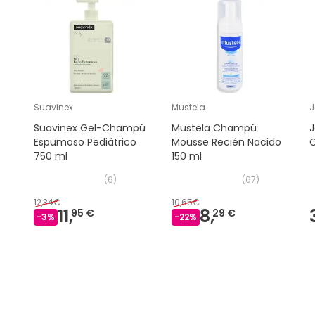
Suavinex
Mustela
J
Suavinex Gel-Champú
Mustela Champú
Espumoso Pediátrico
Mousse Recién Nacido
C
750 ml
150 ml
(
6
)
(
67
)
12,34€
10,65€
11,
8,
95 €
29 €
-
3
%
-
22
%