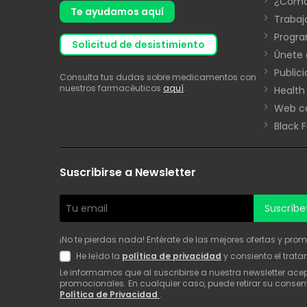
¿Cómo
Te ayudamos aquí
Trabaj
Progra
solicitud de desistimiento
Únete 
Public
Consulta tus dudas sobre medicamentos con
nuestros farmacéuticos
aquí
.
Health
Web co
Black 
Suscribirse a Newsletter
Suscríbe
¡No te pierdas nada! Entérate de las mejores ofertas y pro
He leído la
política de privacidad
y consiento el trat
Le informamos que al suscribirse a nuestra newsletter ac
promocionales. En cualquier caso, puede retirar su consen
Política de Privacidad
.