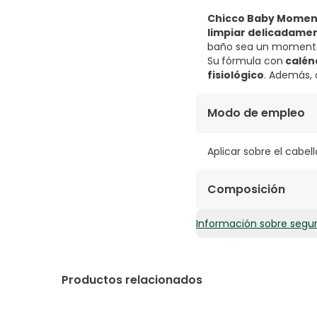
Chicco Baby Moment
limpiar delicadamen
baño sea un momento
Su
fórmula con
calén
fisiológico
. Además, 
Modo de empleo
Aplicar sobre el cab
Composición
Información sobre segu
AQUA. COCAMIDOPROPY
COCOATE. PEG-200 HY
POLYQUATERNIUM-7. PA
DISODIUM.
Productos relacionados