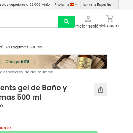
Enviar a
:
Idioma
:
Español
estas superiores a 25,00€
+info
Mi cesta
Iniciar sesión
ú Sin Lágrimas 500 ml
 o especiales. No acumulable.
nts gel de Baño y
mas 500 ml
bé
mente