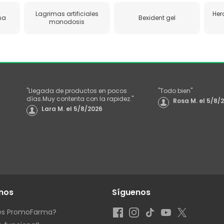
Lagrimas artificiales
Her
ina
Bexident gel
monodosis
"
Llegada de productos en pocos
"
Todo bien
"
días.Muy contenta con la rapidez.
"
Rosa M.
el
5/8/
Lara M.
el
5/8/2026
nos
Síguenos
es PromoFarma?