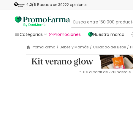
4,2
/5
Basado en
39222
opiniones
Categorías
Promociones
Nuestra marca
PromoFarma
/
Bebés y Mamás
/
Cuidado del Bebé
/
*-8% a partir de 72€ hasta e