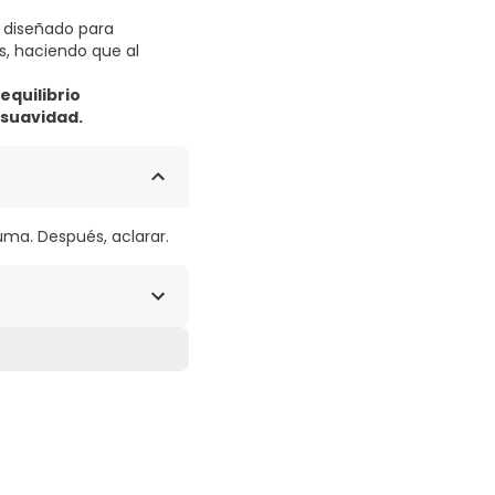
diseñado para
s, haciendo que al
equilibrio
suavidad.
ma. Después, aclarar.
-7 GLYCERYL
ACT.
CID. BHT. EDTA