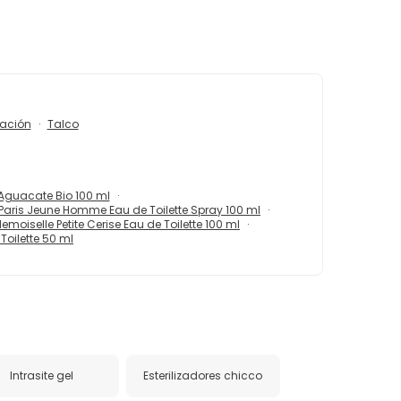
tación
Talco
Aguacate Bio 100 ml
Paris Jeune Homme Eau de Toilette Spray 100 ml
moiselle Petite Cerise Eau de Toilette 100 ml
Toilette 50 ml
Intrasite gel
Esterilizadores chicco