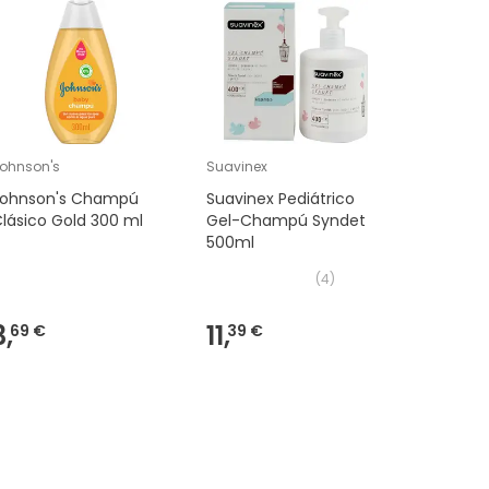
ohnson's
Suavinex
Suavinex
Johnson's Champú
Suavinex Pediátrico
Suavinex
lásico Gold 300 ml
Gel-Champú Syndet
Champú 
500ml
500 ml
(
4
)
3,
11,
9,
69 €
39 €
79 €