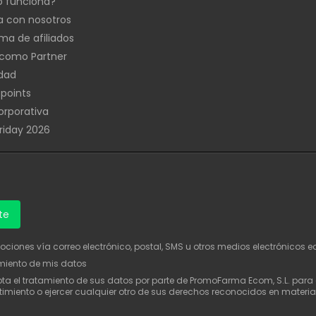
 funciona?
a con nosotros
ma de afiliados
como Partner
idad
 points
rporativa
Friday 2026
te
mociones vía correo electrónico, postal, SMS u otros medios electrónicos e
amiento de mis datos
epta el tratamiento de sus datos por parte de PromoFarma Ecom, S.L. par
timiento o ejercer cualquier otro de sus derechos reconocidos en materi