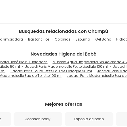
Busquedas relacionadas con Champú
a limpiadora
Bastoncillos
Colonias
Espuma
Gel Baño
Hidra
Novedades
Higiene del Bebé
s para Bebé Bio 60 Unidades
Mustela Agua Limpiadora Sin Aclarado Al 
ilette 50 ml
Jacadi Paris Mademoiselle Petite Libellule 100 ml
Jacadi 
0 ml
Jacadi Paris Toute Petite Eau de Cologne 50 ml
Jacadi Paris Made
Mademoiselle Eau de Toilette 100 ml
Jacadi Paris Mademoiselle Eau de 
Mejores ofertas
o
Johnson baby
Esponja de baño