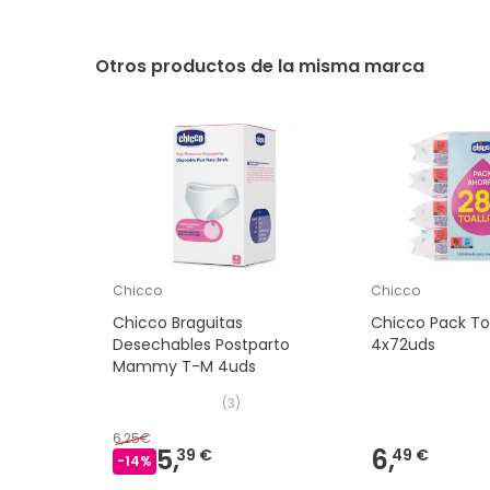
Otros productos de la misma marca
Chicco
Chicco
Chicco Braguitas
Chicco Pack Toa
Desechables Postparto
4x72uds
Mammy T-M 4uds
(
3
)
6,25€
5,
6,
39 €
49 €
-
14
%