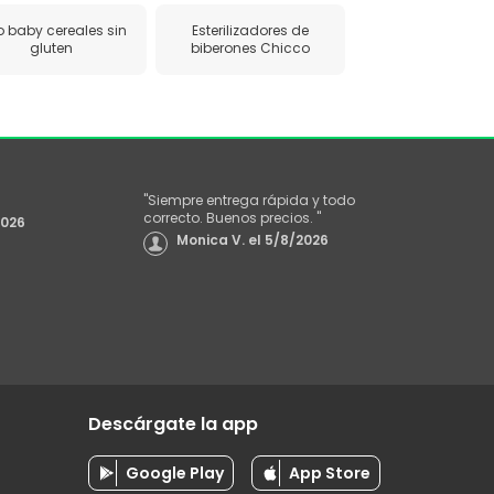
o baby cereales sin
Esterilizadores de
gluten
biberones Chicco
"
Siempre entrega rápida y todo
correcto. Buenos precios.
"
2026
Monica V.
el
5/8/2026
Descárgate la app
Google Play
App Store