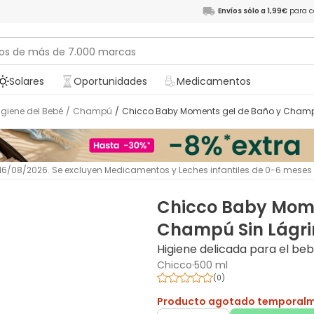
Envíos sólo a 1,99€
para c
Solares
Oportunidades
Medicamentos
Higiene del Bebé
/
Champú
/
Chicco Baby Moments gel de Baño y Champ
l 16/08/2026. Se excluyen Medicamentos y Leches infantiles de 0-6 meses
Chicco Baby Mome
Champú Sin Lágri
Higiene delicada para el be
Chicco
·
500 ml
(
0
)
Producto agotado temporal