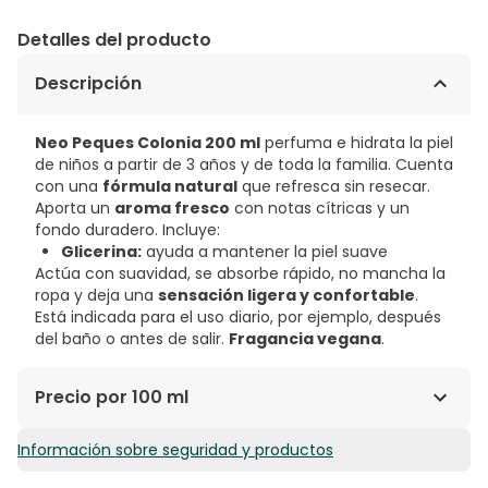
Detalles del producto
Descripción
Neo Peques Colonia 200 ml
perfuma e hidrata la piel
de niños a partir de 3 años y de toda la familia. Cuenta
con una
fórmula natural
que refresca sin resecar.
Aporta un
aroma fresco
con notas cítricas y un
fondo duradero. Incluye:
Glicerina:
ayuda a mantener la piel suave
Actúa con suavidad, se absorbe rápido, no mancha la
ropa y deja una
sensación ligera y confortable
.
Está indicada para el uso diario, por ejemplo, después
del baño o antes de salir.
Fragancia vegana
.
Precio por 100 ml
Información sobre seguridad y productos
3,20€ / 100 ml