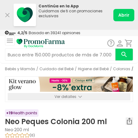
Continúa en la App
Cuidamos de ti con promociones
Abrir
exclusivas
4,2
/5
Basado en
39241
opiniones
Bebés y Mamás
/
Cuidado del Bebé
/
Higiene del Bebé
/
Colonias
/
Ver detalles
*-8% a partir de 72€ hasta el 16/08/2026. Se excluyen
Medicamentos y Leches infantiles de 0-6 meses o especiales. No
acumulable.
+
19
Health points
Neo Peques Colonia 200 ml
Neo
·
200 ml
(
0
)