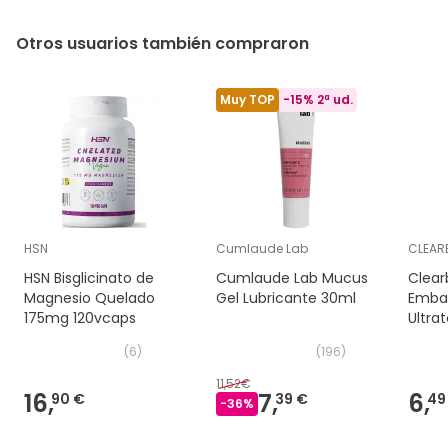
Otros usuarios también compraron
Muy TOP
-15% 2ª ud.
HSN
Cumlaude Lab
CLEAR
HSN Bisglicinato de
Cumlaude Lab Mucus
Clear
Magnesio Quelado
Gel Lubricante 30ml
Emba
175mg 120vcaps
Ultra
(
6
)
(
196
)
11,52€
16,
7,
6,
90 €
39 €
49
-
36
%