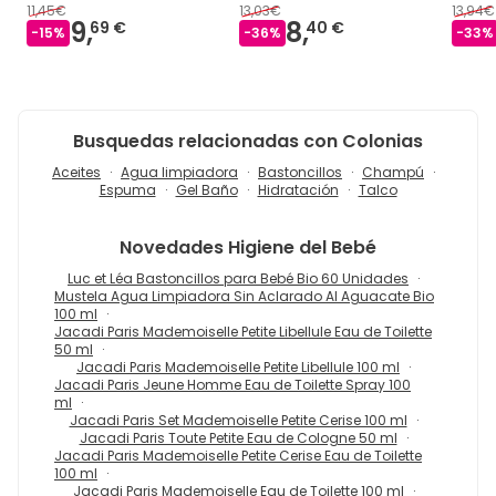
11,45€
13,03€
13,94€
9,
8,
69 €
40 €
-
15
%
-
36
%
-
33
%
Busquedas relacionadas con Colonias
Aceites
Agua limpiadora
Bastoncillos
Champú
Espuma
Gel Baño
Hidratación
Talco
Novedades
Higiene del Bebé
Luc et Léa Bastoncillos para Bebé Bio 60 Unidades
Mustela Agua Limpiadora Sin Aclarado Al Aguacate Bio
100 ml
Jacadi Paris Mademoiselle Petite Libellule Eau de Toilette
50 ml
Jacadi Paris Mademoiselle Petite Libellule 100 ml
Jacadi Paris Jeune Homme Eau de Toilette Spray 100
ml
Jacadi Paris Set Mademoiselle Petite Cerise 100 ml
Jacadi Paris Toute Petite Eau de Cologne 50 ml
Jacadi Paris Mademoiselle Petite Cerise Eau de Toilette
100 ml
Jacadi Paris Mademoiselle Eau de Toilette 100 ml