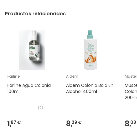
Productos relacionados
Farline
Aldem
Muste
Farline Agua Colonia
Aldem Colonia Baja En
Muste
100ml
Alcohol 400ml
Colon
200m
(
2
)
1,
8,
8,
87 €
29 €
08