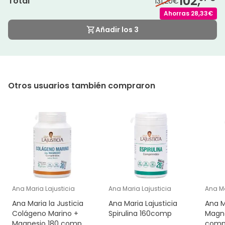
102,
Total
131,20€
Ahorras
28,33€
Añadir los 3
Otros usuarios también compraron
Ana Maria Lajusticia
Ana Maria Lajusticia
Ana Ma
Ana Maria la Justicia
Ana Maria Lajusticia
Ana M
Colágeno Marino +
Spirulina 160comp
Magne
Magnesio 180 comp
com