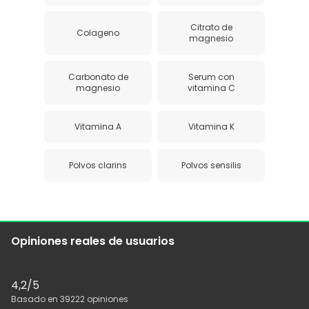
Citrato de
Colageno
magnesio
Carbonato de
Serum con
magnesio
vitamina C
Vitamina A
Vitamina K
Polvos clarins
Polvos sensilis
Opiniones reales de usuarios
4,2
/5
Basado en
39222
opiniones