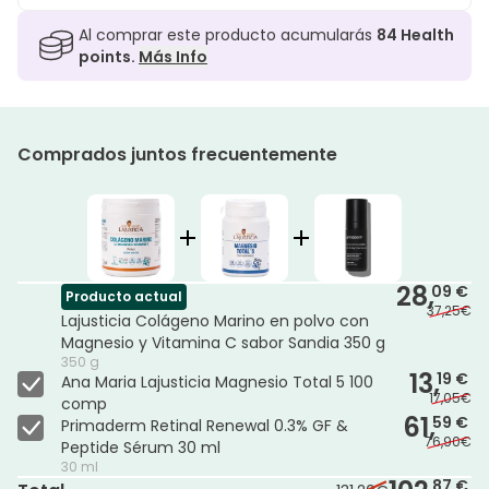
Al comprar este producto acumularás
84
Health
points.
Más Info
Comprados juntos frecuentemente
28,
09 €
Producto actual
37,25€
Lajusticia Colágeno Marino en polvo con
Magnesio y Vitamina C sabor Sandia 350 g
350 g
13,
19 €
Ana Maria Lajusticia Magnesio Total 5 100
17,05€
comp
61,
59 €
Primaderm Retinal Renewal 0.3% GF &
76,90€
Peptide Sérum 30 ml
30 ml
87 €