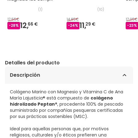
Limón
(
1
)
(
10
)
17,55€
14,85€
17,05€
12,
11,
66 €
29 €
-
28
%
-
24
%
-
23
%
Detalles del producto
Descripción
Colágeno Marino con Magnesio y Vitamina C de Ana
María Lajusticia® está compuesto de
colágeno
hidrolizado Peptan®
, procedente 100% de pescado
suministrado por compañías pesqueras certificadas
por sus prácticas sostenibles (MSC).
Ideal para aquellas personas que, por motivos
religiosos, culturales y/o éticos prefieren una