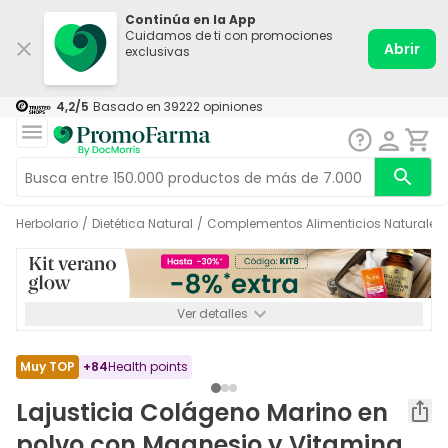
Continúa en la App
Cuidamos de ti con promociones
Abrir
exclusivas
4,2
/5
Basado en
39222
opiniones
Herbolario
/
Dietética Natural
/
Complementos Alimenticios Naturales
Ver detalles
*-8% a partir de 72€ hasta el 16/08/2026. Se excluyen
Medicamentos y Leches infantiles de 0-6 meses o especiales. No
acumulable.
Muy TOP
+
84
Health points
Lajusticia Colágeno Marino en
polvo con Magnesio y Vitamina