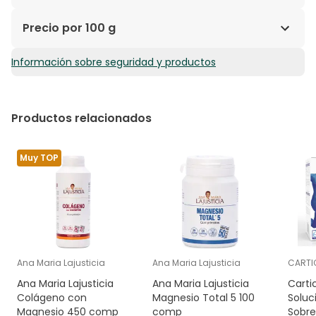
Colágeno hidrolizado de PESCADO (Peptan®),
Precio por 100 g
carbonato de magnesio, aroma natural, acidulante
(ácido cítrico), acidulante (ácido tartárico [L(+)–]), L-
Información sobre seguridad y productos
8,03€ / 100 g
ascorbato cálcico (vitamina C),
edulcorante (glucósidos de esteviol procedentes de
estevia).
Productos relacionados
Muy TOP
Ana Maria Lajusticia
Ana Maria Lajusticia
CARTI
Ana Maria Lajusticia
Ana Maria Lajusticia
Carti
Colágeno con
Magnesio Total 5 100
Soluc
Magnesio 450 comp
comp
Sobre