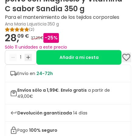
C sabor Sandia 350 g
Para el mantenimiento de los tejidos corporales
Ana Maria Lajusticia
·
350 g
(
2
)
28,
09 €
-
25
%
37,25€
Sólo 11 unidades a este precio
Añadir a mi cesta
Envío en
24-72h
Envíos sólo a 1,99€
.
Envío gratis
a partir de
49,00€
Devolución garantizada
14 días
Pago
100% seguro