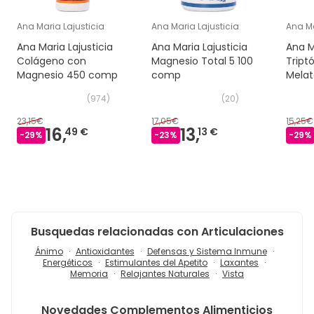
Ana Maria Lajusticia
Ana Maria Lajusticia
Ana Ma
Ana Maria Lajusticia
Ana Maria Lajusticia
Ana M
Colágeno con
Magnesio Total 5 100
Tript
Magnesio 450 comp
comp
Melat
Magne
(
974
)
(
20
)
com
23,15€
17,05€
15,25€
16,
13,
49 €
13 €
-
29
%
-
23
%
-
29
%
Busquedas relacionadas con Articulaciones
Ánimo
Antioxidantes
Defensas y Sistema Inmune
Energéticos
Estimulantes del Apetito
Laxantes
Memoria
Relajantes Naturales
Vista
Novedades
Complementos Alimenticios