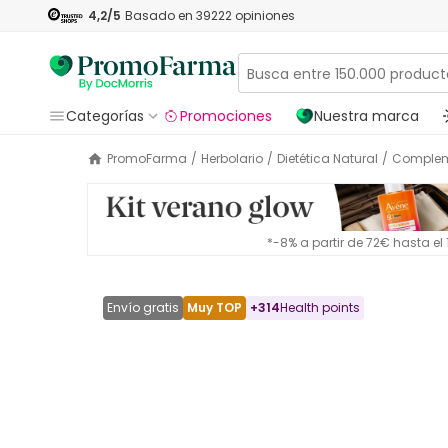
4,2
/5
Basado en
39222
opiniones
Categorías
Promociones
Nuestra marca
PromoFarma
/
Herbolario
/
Dietética Natural
/
Complem
*-8% a partir de 72€ hasta e
Envío gratis
Muy TOP
+
314
Health points