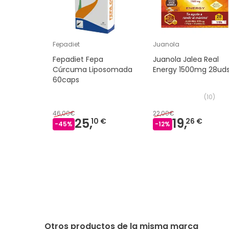
Fepadiet
Juanola
Fepadiet Fepa
Juanola Jalea Real
Cúrcuma Liposomada
Energy 1500mg 28ud
60caps
(
10
)
46,00€
22,00€
25,
19,
10 €
26 €
-
45
%
-
12
%
Otros productos de la misma marca