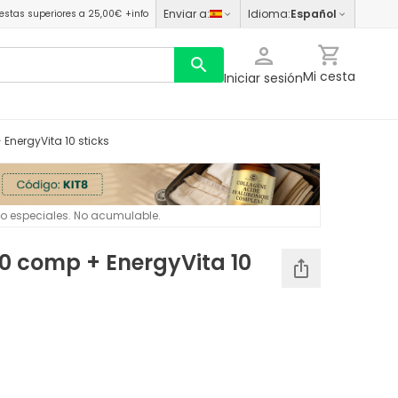
Enviar a
:
Idioma
:
Español
estas superiores a 25,00€
+info
Mi cesta
Iniciar sesión
EnergyVita 10 sticks
 o especiales. No acumulable.
0 comp + EnergyVita 10