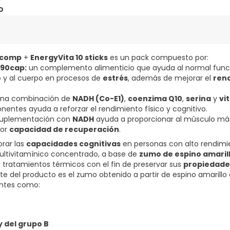
o
 comp
+
EnergyVita 10 sticks
es un pack compuesto por:
 90cap:
un complemento alimenticio que ayuda al normal func
o
y al cuerpo en procesos de
estrés
, además de mejorar el
rend
 una combinación de
NADH (Co-E1)
,
coenzima Q10
,
serina
y
vi
nentes ayuda a reforzar el rendimiento físico y cognitivo.
a suplementación con
NADH
ayuda a proporcionar al músculo m
yor
capacidad de recuperación
.
orar las
capacidades cognitivas
en personas con alto rendimi
ltivitamínico concentrado, a base de
zumo de espino amaril
de tratamientos térmicos con el fin de preservar sus
propiedades
e del producto es el zumo obtenido a partir de espino amarillo 
entes como:
 y del grupo B