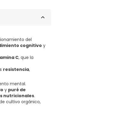
ionamiento del
imiento cognitivo
y
tamina C
, que la
ás
resistencia
,
ento mental.
lo
y
puré de
 nutricionales
.
de cultivo orgánico,