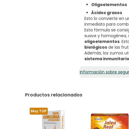
Oligoelementos
Ácidos grasos
Esto lo convierte en 
inmediato para comba
Esta fórmula se consi
suave y homogénea, s
oligoelementos
. Es
biológicos
de las frut
Además, los zumos ut
sistema inmunitari
Información sobre segu
Productos relacionados
Muy TOP