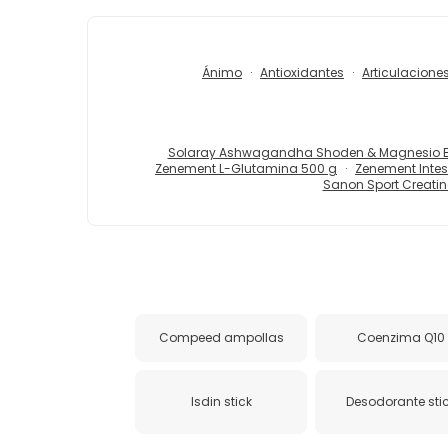
Ánimo
Antioxidantes
Articulacione
Solaray Ashwagandha Shoden & Magnesio Bi
Zenement L-Glutamina 500 g
Zenement Intes
Sanon Sport Creati
Compeed ampollas
Coenzima Q10
Isdin stick
Desodorante sti