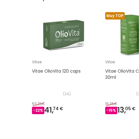
Muy TOP
Vitae
Vitae
Vitae OlioVita 120 caps
Vitae OlioVita
30ml
(
34
)
(
53,25€
15,35€
41,
13,
74 €
05 €
-
22
%
-
15
%