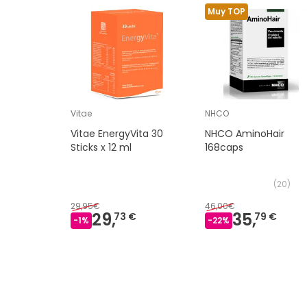
Muy TOP
Vitae
NHCO
Vitae EnergyVita 30
NHCO AminoHair
Sticks x 12 ml
168caps
(
20
)
29,95€
46,00€
29,
35,
73 €
79 €
-
1
%
-
22
%