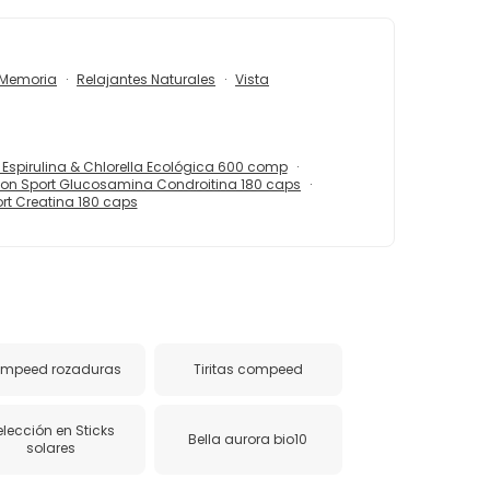
Memoria
Relajantes Naturales
Vista
Espirulina & Chlorella Ecológica 600 comp
on Sport Glucosamina Condroitina 180 caps
rt Creatina 180 caps
mpeed rozaduras
Tiritas compeed
elección en Sticks
Bella aurora bio10
solares