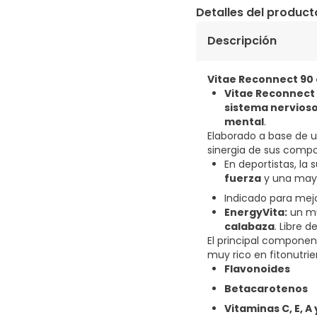
Detalles del product
Descripción
Vitae Reconnect 90
Vitae Reconnect
sistema nervios
mental
.
Elaborado a base de
sinergia de sus compo
En deportistas, l
fuerza
y una ma
Indicado para mej
EnergyVita:
un mu
calabaza
. Libre 
El principal component
muy rico en fitonutri
Flavonoides
Betacarotenos
Vitaminas C, E, A