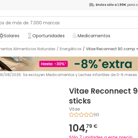
Envíos sólo a 1,99€
para c
Solares
Oportunidades
Medicamentos
entos Alimenticios Naturales
/
Energéticos
/
Vitae Reconnect 90 comp + 
l 16/08/2026. Se excluyen Medicamentos y Leches infantiles de 0-6 meses
Vitae Reconnect 9
sticks
Vitae
(
0
)
104,
79 €
Sólo 7 unidades a este precio