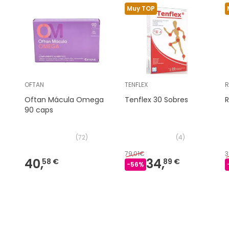
Muy TOP
OFTAN
TENFLEX
R
Oftan Mácula Omega
Tenflex 30 Sobres
R
90 caps
(
72
)
(
4
)
79,01€
3
40,
34,
58 €
89 €
-
56
%