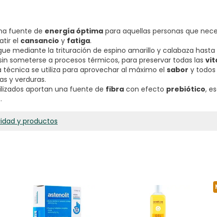
una fuente de
energía óptima
para aquellas personas que nece
tir el
cansancio
y
fatiga
.
gue mediante la trituración de espino amarillo y calabaza hasta
in someterse a procesos térmicos, para preservar todas las
vi
ta técnica se utiliza para aprovechar al máximo el
sabor
y todos
as y verduras.
ilizados aportan una fuente de
fibra
con efecto
prebiótico
, e
o
.
ridad y productos