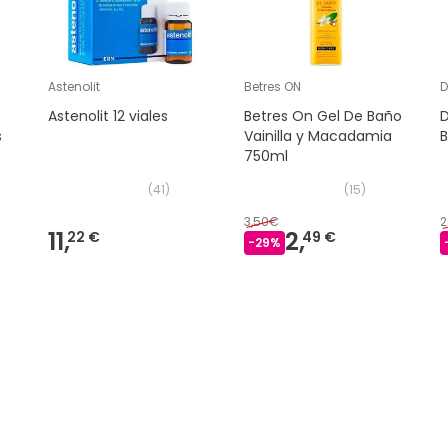
Astenolit
Betres ON
D
Astenolit 12 viales
Betres On Gel De Baño
D
s
Vainilla y Macadamia
750ml
(
41
)
(
15
)
3,50€
2
11,
2,
22 €
49 €
-
29
%