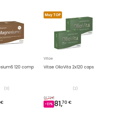
Muy TOP
Vitae
esium6 120 comp
Vitae OlioVita 2x120 caps
(
11
)
(
2
)
91,72€
81,
 €
70 €
-
11
%