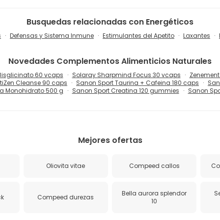
Busquedas relacionadas con Energéticos
s
Defensas y Sistema Inmune
Estimulantes del Apetito
Laxantes
Novedades
Complementos Alimenticios Naturales
sglicinato 60 vcaps
Solaray Sharpmind Focus 30 vcaps
Zenement 
tiZen Cleanse 90 caps
Sanon Sport Taurina + Cafeina 180 caps
San
na Monohidrato 500 g
Sanon Sport Creatina 120 gummies
Sanon Spo
Mejores ofertas
Oliovita vitae
Compeed callos
Co
Bella aurora splendor
S
ck
Compeed durezas
10