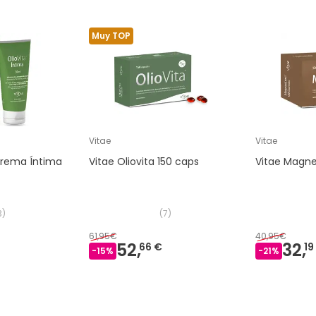
Muy TOP
Vitae
Vitae
 Crema Íntima
Vitae Oliovita 150 caps
Vitae Magn
3
)
(
7
)
61,95€
40,95€
52,
32,
66 €
19
-
15
%
-
21
%