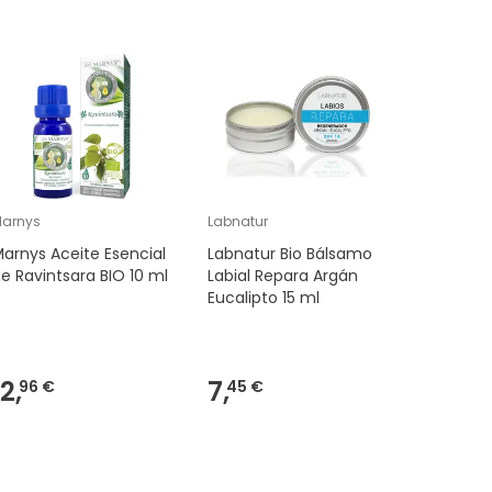
Muy TOP
arnys
Labnatur
Ana Maria 
arnys Aceite Esencial
Labnatur Bio Bálsamo
Ana Maria
e Ravintsara BIO 10 ml
Labial Repara Argán
Aceite d
Eucalipto 15 ml
Bacalao 
9,10€
12,
7,
6,
96 €
45 €
-
29
%