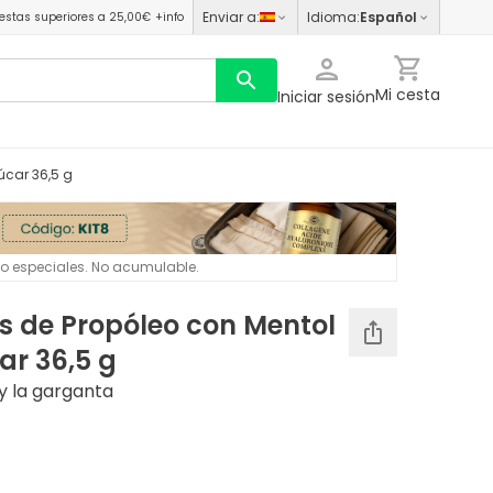
Enviar a
:
Idioma
:
Español
estas superiores a 25,00€
+info
Mi cesta
Iniciar sesión
úcar 36,5 g
 o especiales. No acumulable.
 de Propóleo con Mentol
ar 36,5 g
 y la garganta