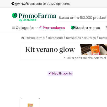
4,2
/5
Basado en
39222
opiniones
Categorías
Promociones
Nuestra marca
PromoFarma
/
Herbolario
/
Remedios Naturales
/
Resf
*-8% a partir de 72€ hasta e
+
11
Health points