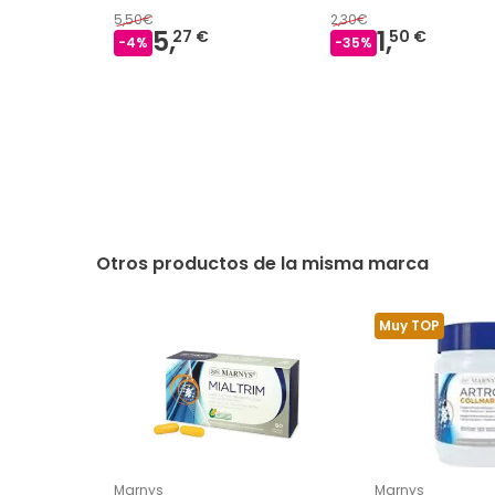
5,50€
2,30€
5,
1,
27 €
50 €
-
4
%
-
35
%
Otros productos de la misma marca
Muy TOP
Marnys
Marnys