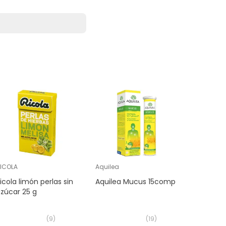
ICOLA
Aquilea
LCN
icola limón perlas sin
Aquilea Mucus 15comp
Inmunore
zúcar 25 g
(
9
)
(
19
)