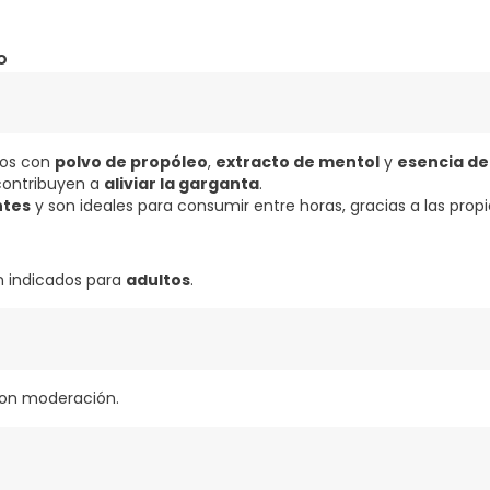
o
os con
polvo de propóleo
,
extracto de mentol
y
esencia de
 contribuyen a
aliviar la garganta
.
ntes
y son ideales para consumir entre horas, gracias a las prop
n indicados para
adultos
.
con moderación.