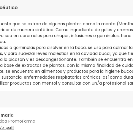
en polvo, monoestearato de glicerilo, esencia de eucalipto, aguj
céutico
uesto que se extrae de algunas plantas como la menta (Mentha 
icar de manera sintética. Como ingrediente de geles y cremas
l, ya sea en caramelos para chupar, infusiones o gominolas, tie
ca.
os o gominolas para disolver en la boca, se usa para calmar la
es, y para suavizar leves molestias en la cavidad bucal, ya que t
via la picazón y es descongestionante. También se encuentra e
a base de extractos de plantas, con la misma finalidad de cuida
nte, se encuentra en alimentos y productos para la higiene buco
la sustancia, enfermedades respiratorias crónicas, así como dur
ilizar productos con mentol y consultar con un/a profesional san
amaria
tica PromoFarma
Ver perfil