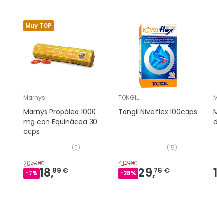
Muy TOP
Marnys
TONGIL
M
Marnys Propóleo 1000
Tongil Nivelflex 100caps
M
mg con Equinácea 30
d
caps
(
5
)
(
15
)
20,50€
41,20€
18,
29,
99 €
75 €
-
7
%
-
28
%