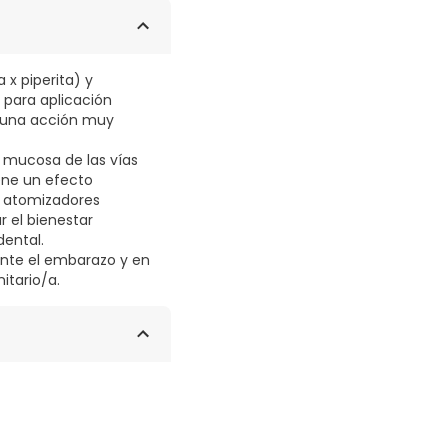
as de mentol,
x piperita) y
 para aplicación
ne una acción muy
 mucosa de las vías
iene un efecto
n atomizadores
r el bienestar
dental.
ante el embarazo y en
itario/a.