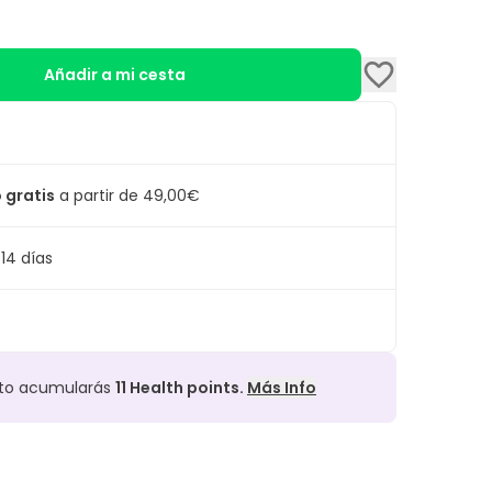
Añadir a mi cesta
 gratis
a partir de 49,00€
14 días
cto acumularás
11
Health points.
Más Info