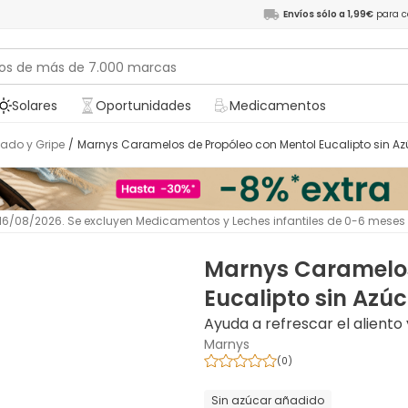
Envíos sólo a 1,99€
para c
Solares
Oportunidades
Medicamentos
riado y Gripe
/
Marnys Caramelos de Propóleo con Mentol Eucalipto sin Az
l 16/08/2026. Se excluyen Medicamentos y Leches infantiles de 0-6 meses
Marnys Caramelos
Eucalipto sin Azúc
Ayuda a refrescar el aliento
Marnys
(
0
)
Sin azúcar añadido