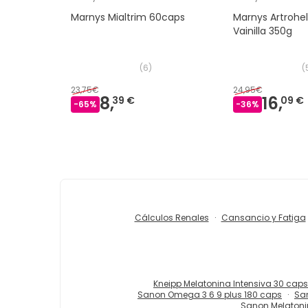
Marnys Mialtrim 60caps
Marnys Artrohe
Vainilla 350g
(
6
)
(
23,75€
24,95€
8,
16,
39 €
09 €
-
65
%
-
36
%
Cálculos Renales
Cansancio y Fatiga
Kneipp Melatonina Intensiva 30 caps
Sanon Omega 3 6 9 plus 180 caps
Sa
Sanon Melaton