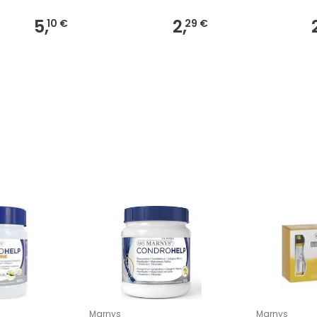
5,
2,
10 €
29 €
Marnys
Marnys