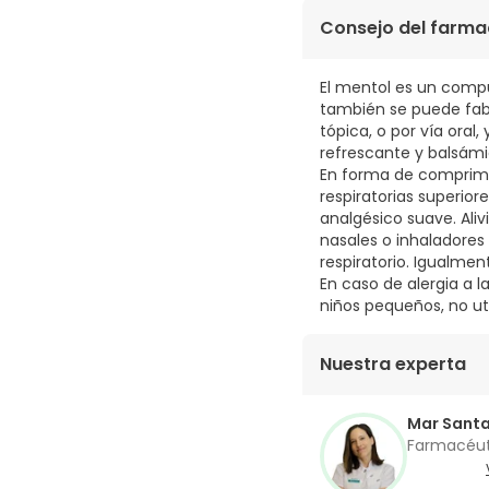
Isomaltosa, propóleo 
Consejo del farma
edulcorantes.
El mentol es un comp
también se puede fabr
tópica, o por vía ora
refrescante y balsámi
En forma de comprimid
respiratorias superior
analgésico suave. Ali
nasales o inhaladores 
respiratorio. Igualme
En caso de alergia a 
niños pequeños, no ut
Nuestra experta
Mar Sant
Farmacéu