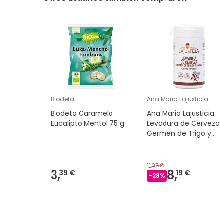
Biodeta
Ana Maria Lajusticia
Biodeta Caramelo
Ana Maria Lajusticia
Eucalipto Mentol 75 g
Levadura de Cerveza
Germen de Trigo y
Tiamina 80comp
11,35€
3,
8,
39 €
19 €
-
28
%