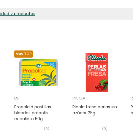
ridad y productos
Muy TOP
ESI
RICOLA
R
Propolaid pastillas
Ricola fresa perlas sin
R
blandas própolis
azúcar 25g
a
eucalipto 50g
(
8
)
(
9
)