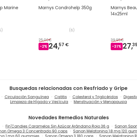
lp Marine
Marnys Condrohelp 350g
Marnys Beaut
14x25ml
5
)
(
6
)
25,00€
39,95€
24,
27,
57 €
3
-
2
%
-
31
%
Busquedas relacionadas con Resfriado y Gripe
Circulación Sanguínea
Cistitis
Colesterol y Triglicéridos
Digesti
Limpieza de Hígado y Vesícula
Menstruación y Menopausia
Novedades
Remedios Naturales
Fin'Candies Caramelos Sin Azúcar Arándano Rojo 36 g
Sanon Spor
non Omega 3 Concentrado 90 caps
Sanon Melatonina 1,8 mg 120 gu
ina 1 mg 60 gummies
Sanon Omega 3 180 caps
Sanon Melatonina 