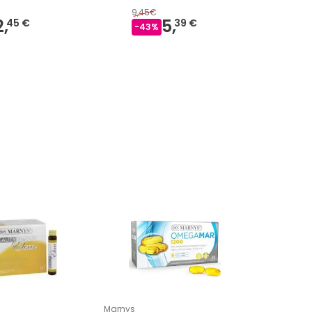
9,45€
18,54€
2,
5,
17,
45 €
39 €
-
43
%
-
4
%
Marnys