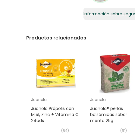
Información sobre segu
Productos relacionados
Juanola
Juanola
Juanola Própolis con
Juanola® perlas
Miel, Zinc + Vitamina C
balsámicas sabor
24uds
menta 25g
(
84
)
(
51
)