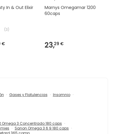
y In & Out Elixir
Marnys Omegamar 1200
60caps
(
3
)
23,
9 €
29 €
ón
Gases y Flatulencias
Insomnio
t Omega 3 Concentrado 180 caps
mmies
Sanon Omega 3 6 9 180 caps
Retard 365 comp