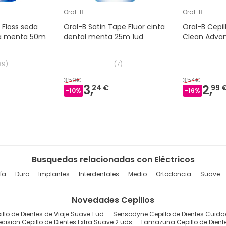
Oral-B
Oral-B
 Floss seda
Oral-B Satin Tape Fluor cinta
Oral-B Cepil
ra menta 50m
dental menta 25m 1ud
Clean Adva
39
)
(
7
)
3,59€
3,54€
3,
2,
24 €
99 
-
10
%
-
16
%
Busquedas relacionadas con Eléctricos
ía
Duro
Implantes
Interdentales
Medio
Ortodoncia
Suave
Novedades
Cepillos
llo de Dientes de Viaje Suave 1 ud
Sensodyne Cepillo de Dientes Cuidad
ecision Cepillo de Dientes Extra Suave 2 uds
Lamazuna Cepillo de Dient