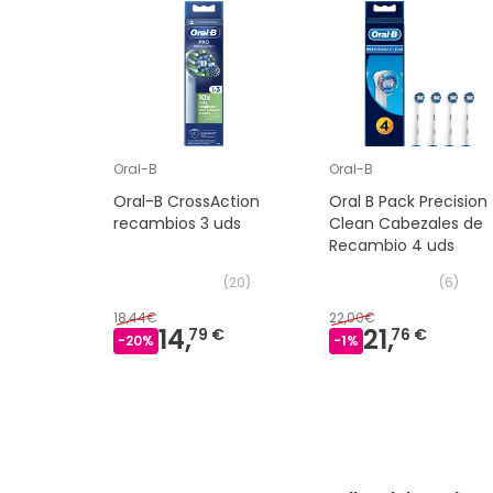
Oral-B
Oral-B
Oral-B CrossAction
Oral B Pack Precision
recambios 3 uds
Clean Cabezales de
Recambio 4 uds
(
20
)
(
6
)
18,44€
22,00€
14,
21,
79 €
76 €
-
20
%
-
1
%