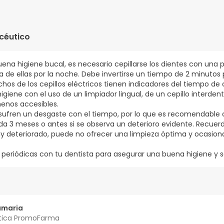
ezales redondos Oral-B CrossAction originales
céutico
na higiene bucal, es necesario cepillarse los dientes con una 
na de ellas por la noche. Debe invertirse un tiempo de 2 minutos
hos de los cepillos eléctricos tienen indicadores del tiempo de 
giene con el uso de un limpiador lingual, de un cepillo interdent
menos accesibles.
o sufren un desgaste con el tiempo, por lo que es recomendable
ada 3 meses o antes si se observa un deterioro evidente. Recuer
uy deteriorado, puede no ofrecer una limpieza óptima y ocasio
s periódicas con tu dentista para asegurar una buena higiene y 
amaria
tica PromoFarma