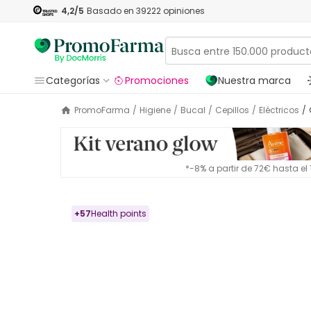
4,2
/5
Basado en
39222
opiniones
Categorías
Promociones
Nuestra marca
PromoFarma
/
Higiene
/
Bucal
/
Cepillos
/
Eléctricos
/
*-8% a partir de 72€ hasta e
+
57
Health points