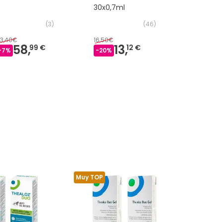
30x0,7ml
(
3
)
(
46
)
3,40€
16,50€
58,
13,
16,
99 €
12 €
71 €
-
7
%
-
20
%
Muy TOP