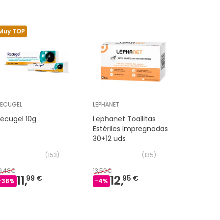
Muy TOP
Muy TOP
ECUGEL
LEPHANET
Estila
ecugel 10g
Lephanet Toallitas
Estila Toa
Estériles Impregnadas
60uds
30+12 uds
(
153
)
(
135
)
9,48€
13,50€
11,
12,
23,
99 €
95 €
10 €
-
38
%
-
4
%