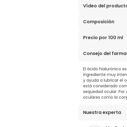
Vídeo del product
Composición
Trehalosa (3%), hialur
Precio por 100 ml
preparaciones inyecta
144,70€ / 100 ml
Consejo del farma
El ácido hialurónico e
ingrediente muy inter
y ayuda a lubricar el 
está considerado com
sequedad ocular. Por 
oculares como la conj
Nuestra experta