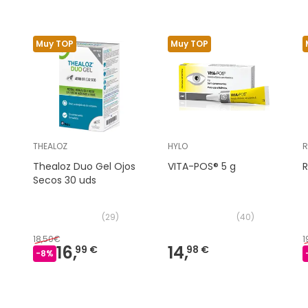
Muy TOP
Muy TOP
THEALOZ
HYLO
R
Thealoz Duo Gel Ojos
VITA-POS® 5 g
R
Secos 30 uds
(
29
)
(
40
)
18,50€
1
16,
14,
99 €
98 €
-
8
%