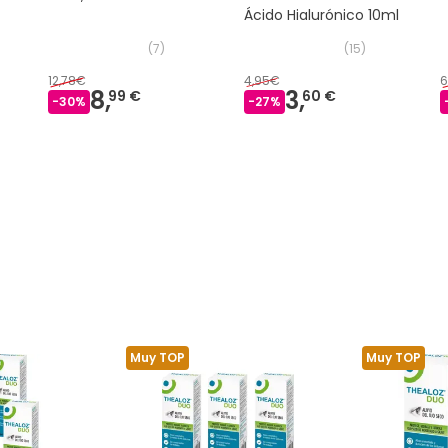
Ácido Hialurónico 10ml
(
7
)
(
15
)
12,78€
4,95€
6
8,
3,
99 €
60 €
-
30
%
-
27
%
Muy TOP
Muy TOP