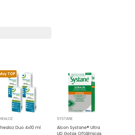
Muy TOP
HEALOZ
SYSTANE
BRILL
healoz Duo 4x10 ml
Alcon Systane® Ultra
Matrix Oc
UD Gotas Oftálmicas
Solución