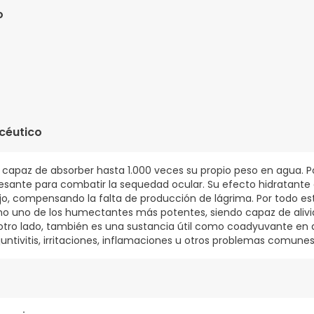
o
onato de sodio (0,15%), cloruro de sodio, trometamol, ácido clor
bles.
céutico
s capaz de absorber hasta 1.000 veces su propio peso en agua. Por
esante para combatir la sequedad ocular. Su efecto hidratante
ojo, compensando la falta de producción de lágrima. Por todo est
o uno de los humectantes más potentes, siendo capaz de alivi
otro lado, también es una sustancia útil como coadyuvante en 
untivitis, irritaciones, inflamaciones u otros problemas comune