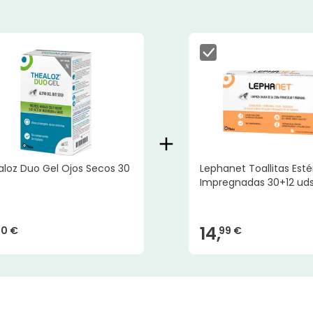
aloz Duo Gel Ojos Secos 30
Lephanet Toallitas Estér
Impregnadas 30+12 ud
14,
10 €
99 €