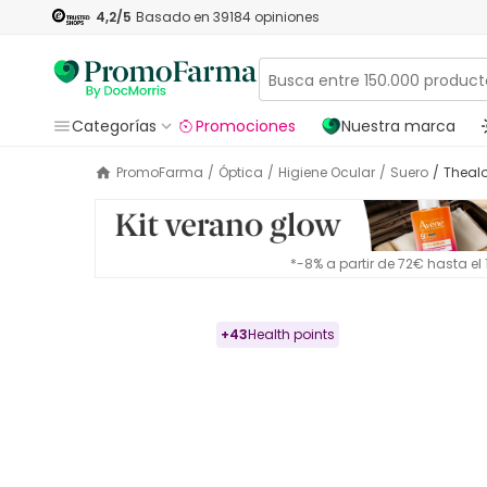
4,2
/5
Basado en
39184
opiniones
Categorías
Promociones
Nuestra marca
PromoFarma
/
Óptica
/
Higiene Ocular
/
Suero
/
Theal
*-8% a partir de 72€ hasta e
+
43
Health points