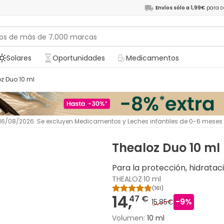
Envíos sólo a 1,99€
para c
Solares
Oportunidades
Medicamentos
oz Duo 10 ml
l 16/08/2026. Se excluyen Medicamentos y Leches infantiles de 0-6 meses
Thealoz Duo 10 ml
Para la protección, hidrataci
THEALOZ
·
10 ml
(
161
)
14,
47 €
-
9
%
15,85€
Volumen
:
10 ml