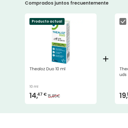
Comprados juntos frecuentemente
Producto actual
Thealoz Duo 10 ml
The
uds
10 ml
14,
19,
47 €
15,85€