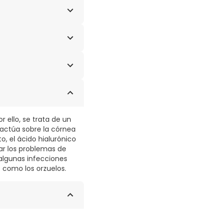
hídrico y agua para
 ello, se trata de un
 actúa sobre la córnea
o, el ácido hialurónico
ar los problemas de
algunas infecciones
s como los orzuelos.