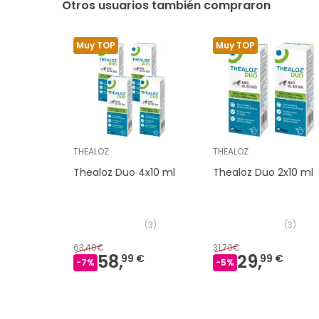
Otros usuarios también compraron
Muy TOP
Muy TOP
THEALOZ
THEALOZ
Thealoz Duo 4x10 ml
Thealoz Duo 2x10 ml
(
3
)
(
3
)
63,40€
31,70€
58,
29,
99 €
99 €
-
7
%
-
5
%