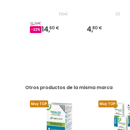
(
104
)
(
1
)
18,70€
14,
4,
60 €
80 €
-
22
%
Otros productos de la misma marca
Muy TOP
Muy TOP