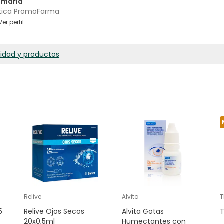
amaria
tica PromoFarma
Ver perfil
ridad y productos
Relive
Alvita
T
5
Relive Ojos Secos
Alvita Gotas
T
20x0,5ml
Humectantes con