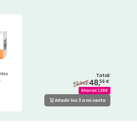
iles
Total
:
s
48,
56 €
49,94€
Ahorras
1,38€
Añadir los 3 a mi cesta