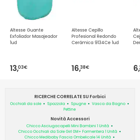
Altesse Guante
Altesse Cepillo
Alt
Exfoliador Masajeador
Profesional Redondo
Cej
1ud
Cerámica 9134Ce 1ud
De
13,
16,
6,
03€
38€
RICERCHE CORRELATE SU Forbici
Occhiali da sole
Spazzola
Spugne
Vasca da Bagno
Pettine
Novità Accessori
Chicco Asciugacapelli Mini Bambini 1 Unità
Chicco Occhiali da Sole Girl 0M+ Formentera 1 Unità
Chicco Medibaby Fascia Ombelicale 14 Unità