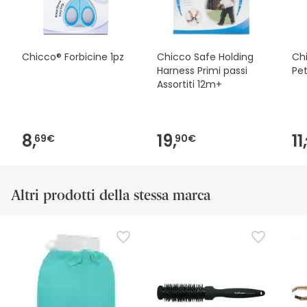
Chicco® Forbicine 1pz
Chicco Safe Holding
Ch
Harness Primi passi
Pe
Assortiti 12m+
8,
19,
11,
69€
90€
Altri prodotti della stessa marca