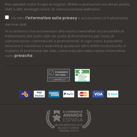
Non perderti nulla! Scopri le migliori offerte e promozioni via email, posta,
SMS o altri analoghi mezzi di comunicazione elettronici
l'informativa sulla privacy
Ho letto
e acconsento al trattamento
dei miei dati
Vi ricordiamo che iscrivendovi alla nostra newsletter acconsentite al
trattamento dei vostri dati da parte di Promofarma per l'invio di
comunicazioni commerciali o promozionali. In ogni caso, è possibile
revocare il consenso o esercitare qualsiasi altro diritto riconosciuto in
materia di protezione dei dati, come indicato nella nostra Informativa
privacita
sulla
.