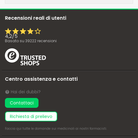
Recensioni reali di utenti
4,2
/
5
Basato su
39222
recensioni
Centro assistenza e contatti
Hai dei dubbi?
Contattaci
richiesta di prelievo
Faccia
qui
tutte le domande sui medicinali ai nostri farmacisti.