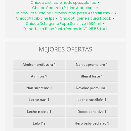
Chicco districare nodo spazzola 1pc
Chicco Spazzola Pettine Arancione
Chicco Safe Holding Harness Primi passi Assortiti 12m+
Chicco® Forbicine 1pz
Chicco® Igiene sicura 1 pack
Chicco Detergente Ropa Sensitive 1.500 ml
Disna Tijera Bebé Punta Redonda Vf-25.55 1 ud
MEJORES OFERTAS
Almiron profutura 1
Nan supreme pro 1
Almiron 1
Blemil forte 1
Nan supreme 1
Novalac premium 1
Leche nan 1
Leche nutribén 1
Leche nidina 1
Dodot sensitive 1
Lelo f1s
Hero baby pedialac 1