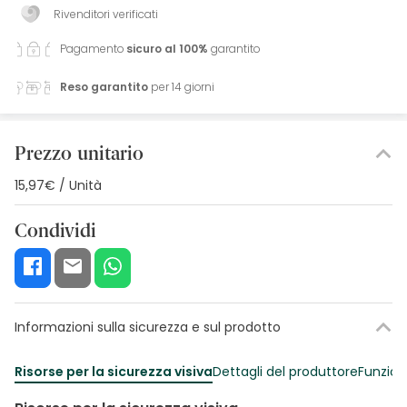
Rivenditori verificati
Pagamento
sicuro al 100%
garantito
Reso garantito
per 14 giorni
Prezzo unitario
15,97€ / Unità
Condividi
Informazioni sulla sicurezza e sul prodotto
Risorse per la sicurezza visiva
Dettagli del produttore
Funzion