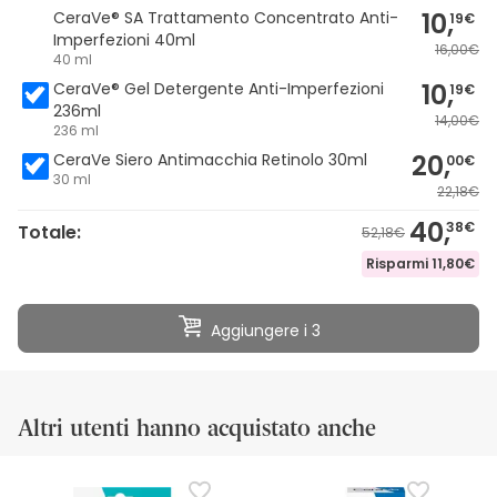
10,
CeraVe® SA Trattamento Concentrato Anti-
19€
Imperfezioni 40ml
16,00€
40 ml
10,
CeraVe® Gel Detergente Anti-Imperfezioni
19€
236ml
14,00€
236 ml
20,
CeraVe Siero Antimacchia Retinolo 30ml
00€
30 ml
22,18€
40,
38€
Totale:
52,18€
Risparmi
11,80€
Aggiungere i 3
Altri utenti hanno acquistato anche