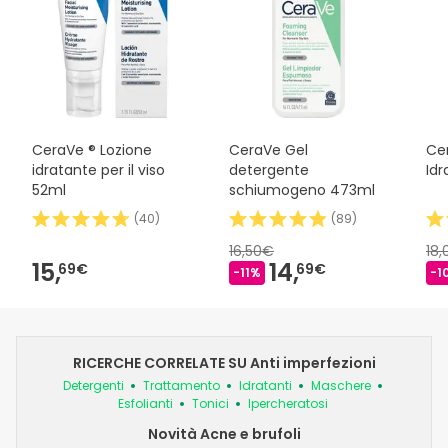
CeraVe ® Lozione
CeraVe Gel
Ce
idratante per il viso
detergente
Id
52ml
schiumogeno 473ml
(
40
)
(
89
)
16,50€
18
15,
14,
69€
69€
-11%
-1
RICERCHE CORRELATE SU Anti imperfezioni
Detergenti
Trattamento
Idratanti
Maschere
Esfolianti
Tonici
Ipercheratosi
Novità Acne e brufoli