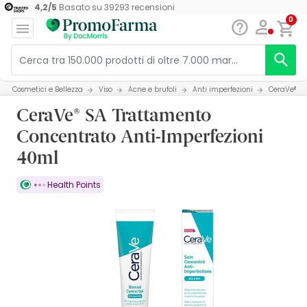
4,2
/
5
Basato su
39293
recensioni
0
Cosmetici e Bellezza
Viso
Acne e brufoli
Anti imperfezioni
CeraVe® SA
CeraVe® SA Trattamento
Concentrato Anti-Imperfezioni
40ml
Health Points