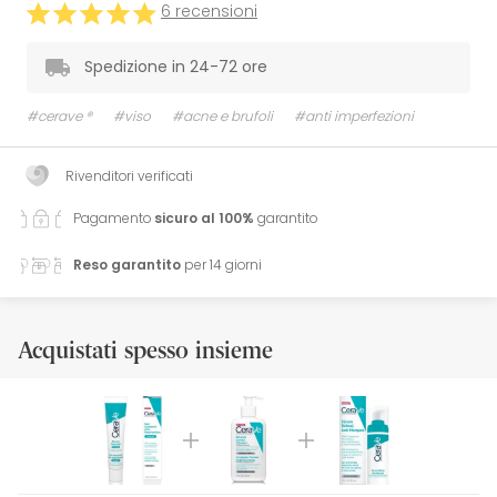
6 recensioni
Spedizione in 24-72 ore
#cerave ®
#viso
#acne e brufoli
#anti imperfezioni
Rivenditori verificati
Pagamento
sicuro al 100%
garantito
Reso garantito
per 14 giorni
Acquistati spesso insieme