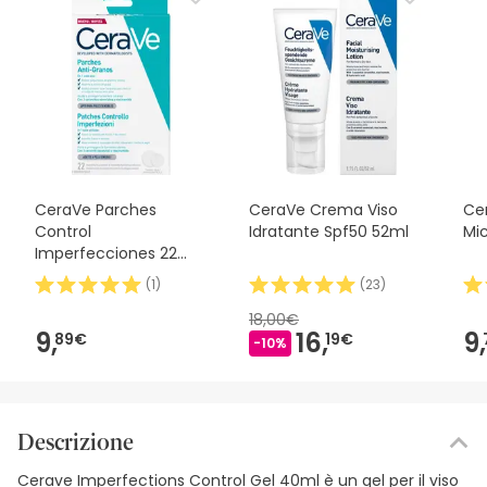
CeraVe Parches
CeraVe Crema Viso
Ce
Control
Idratante Spf50 52ml
Mic
Imperfecciones 22
patches
(
1
)
(
23
)
18,00€
9,
16,
9,
89€
19€
-10%
Descrizione
Cerave Imperfections Control Gel 40ml è un gel per il viso