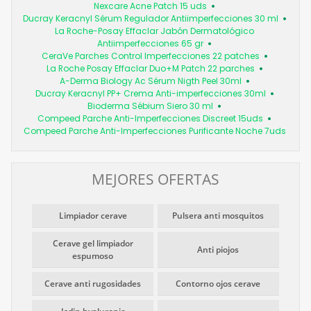
Nexcare Acne Patch 15 uds
Ducray Keracnyl Sérum Regulador Antiimperfecciones 30 ml
La Roche-Posay Effaclar Jabón Dermatológico
Antiimperfecciones 65 gr
CeraVe Parches Control Imperfecciones 22 patches
La Roche Posay Effaclar Duo+M Patch 22 parches
A-Derma Biology Ac Sérum Nigth Peel 30ml
Ducray Keracnyl PP+ Crema Anti-imperfecciones 30ml
Bioderma Sébium Siero 30 ml
Compeed Parche Anti-Imperfecciones Discreet 15uds
Compeed Parche Anti-Imperfecciones Purificante Noche 7uds
MEJORES OFERTAS
Limpiador cerave
Pulsera anti mosquitos
Cerave gel limpiador
Anti piojos
espumoso
Cerave anti rugosidades
Contorno ojos cerave