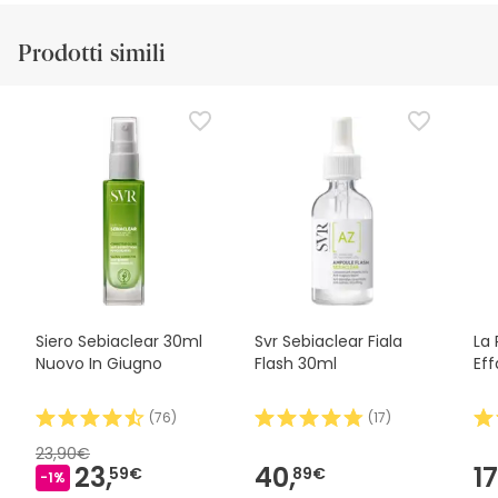
Informazioni sull'etichetta
Risorse per la sicurezza visiva
Dett
Prodotti simili
Informazioni sull'etichetta
Evitare il contorno degli occhi.
Siero Sebiaclear 30ml
Svr Sebiaclear Fiala
La
Nuovo In Giugno
Flash 30ml
Ef
(
76
)
(
17
)
23,90€
23,
40,
17
59€
89€
-1%