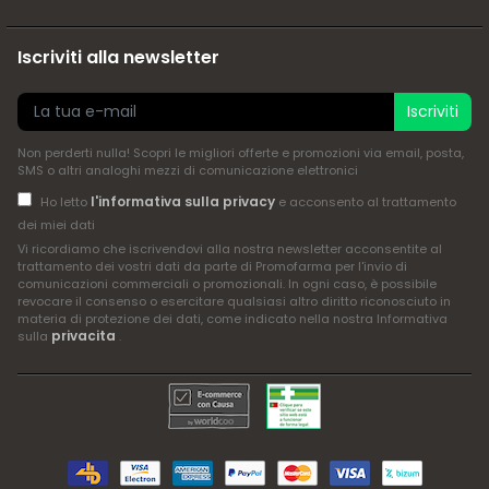
Iscriviti alla newsletter
Iscriviti
Non perderti nulla! Scopri le migliori offerte e promozioni via email, posta,
SMS o altri analoghi mezzi di comunicazione elettronici
l'informativa sulla privacy
Ho letto
e acconsento al trattamento
dei miei dati
Vi ricordiamo che iscrivendovi alla nostra newsletter acconsentite al
trattamento dei vostri dati da parte di Promofarma per l'invio di
comunicazioni commerciali o promozionali. In ogni caso, è possibile
revocare il consenso o esercitare qualsiasi altro diritto riconosciuto in
materia di protezione dei dati, come indicato nella nostra Informativa
privacita
sulla
.