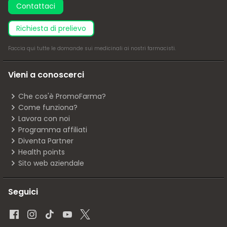
Contattaci
richiesta di prelievo
Faccia
qui
tutte le domande sui medicinali ai nostri farmacisti.
Vieni a conoscerci
Che cos'è PromoFarma?
Come funziona?
Lavora con noi
Programma affiliati
Diventa Partner
Health points
Sito web aziendale
Seguici