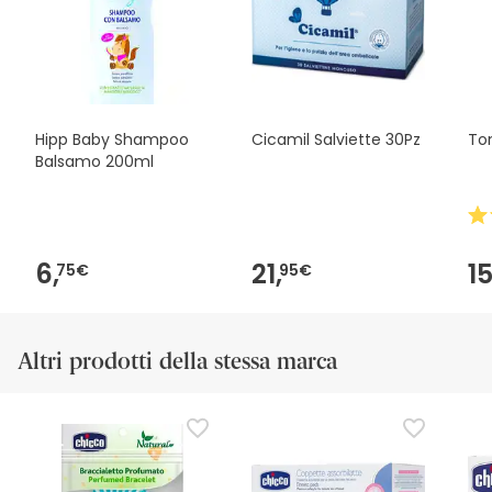
avete domande sulla sicurezza, non esitate a contattarci.
Inoltre, se lo desiderate, potete anche restituirlo seguendo i
nostri
termini e condizioni
.
Hipp Baby Shampoo
Cicamil Salviette 30Pz
To
Balsamo 200ml
6,
21,
15
75€
95€
Altri prodotti della stessa marca