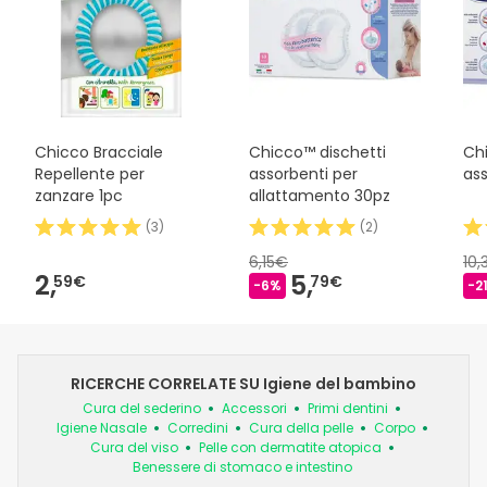
Chicco Bracciale
Chicco™ dischetti
Ch
Repellente per
assorbenti per
ass
zanzare 1pc
allattamento 30pz
(
3
)
(
2
)
6,15€
10
2,
5,
59€
79€
-6%
-2
RICERCHE CORRELATE SU Igiene del bambino
Cura del sederino
Accessori
Primi dentini
Igiene Nasale
Corredini
Cura della pelle
Corpo
Cura del viso
Pelle con dermatite atopica
Benessere di stomaco e intestino