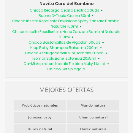
Novità Cura del Bambino
Chicco Recarga Cepillo Eléctrico 3uds
Buona D-Topic Crema 30ml
Chicco Insetto Repellente Emulsione Spray Zanzare Bambini
Naturale 100ml
Chicco Insetto Repellente Lozione Zanzare Bambini Naturale
100ml
Chicco Bastoncillos de Algodón 60uds
Hipp Baby Shampoo Balsamo 200ml
Chicco Asciugacapelli Mini Bambini 1 Unità
Isomar Soluzione Isotonica 20x5ml
Ca-Mi Aspiratore Nasale Elettrico Muky 1 Unità
Chicco Set Spiaggia
MEJORES OFERTAS
Probióticos naturales
Mundo natural
Johnson baby
Champu natural
Durex natural
Durex naturals