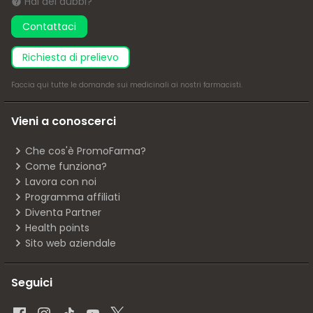
Hai dei dubbi?
Contattaci
richiesta di prelievo
Faccia
qui
tutte le domande sui medicinali ai nostri farmacisti.
Vieni a conoscerci
Che cos'è PromoFarma?
Come funziona?
Lavora con noi
Programma affiliati
Diventa Partner
Health points
Sito web aziendale
Seguici