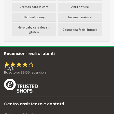
Cremas para la cara
Abril nature
Natural honey
Incienso natural
Hero baby cereales sin
Cosmética facial Innoxa
gluten
Recensioni reali di utenti
4,2
/
5
Basato su
39155
recensioni
Centro assistenza e contatti