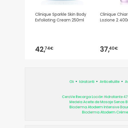
Clinique Sparkle Skin Body
Clinique Chiar
Exfoliating Cream 250ml
Lozione 2 40
42,
37,
74€
40€
Oli
Idratanti
Anticellulite
A
CeraVe Recarga Loción Hidratante 4
Medela Aceite de Masaje Senos B
Bioderma Atoderm Intensive Ba
Bioderma Atoderm Crème U