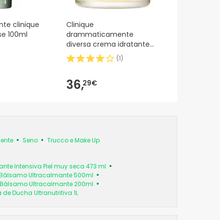
nte clinique
Clinique
sse 100ml
drammaticamente
diversa crema idratante
50ml
(
1
)
36,
29€
lente
Seno
Trucco e Make Up
ante Intensiva Piel muy seca 473 ml
 Bálsamo Ultracalmante 500ml
 Bálsamo Ultracalmante 200ml
e Ducha Ultranutritiva 1L