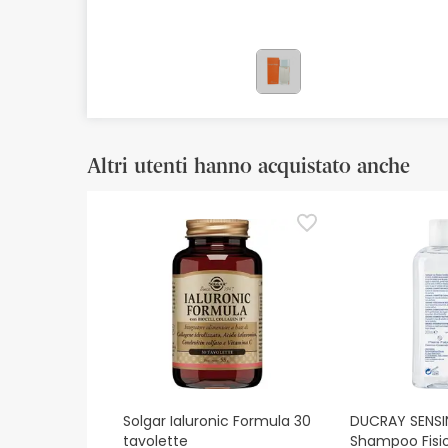
Cosmetici naturali
Offerte
Marche
I più venduti
Altri utenti hanno acquistato anche
Health points
Solgar Ialuronic Formula 30
DUCRAY SENSI
tavolette
Shampoo Fisio