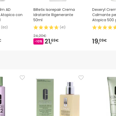
alm AD
BiRetix Isorepair Crema
Dexeryl Crem
 Atopica con
Idratante Rigenerante
Calmante per
l
50ml
Atopica 500 
(
60
)
(
41
)
24,20€
21,
19,
€
69€
09€
-10%