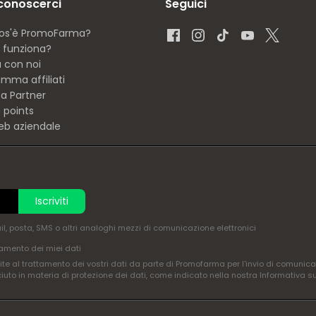
 conoscerci
Seguici
os'è PromoFarma?
funziona?
a con noi
mma affiliati
ta Partner
 points
eb aziendale
Iscriviti
ail, posta, SMS o altri analoghi mezzi di comunicazione elettronici
amento dei miei dati
te al trattamento dei vostri dati da parte di Promofarma per l'invio di comunica
ciuto in materia di protezione dei dati, come indicato nella nostra Informativa s