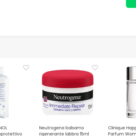
NOL
Neutrogena balsamo
Clinique Hap
protettivo
rigenerante labbra 15ml
Parfum Wom