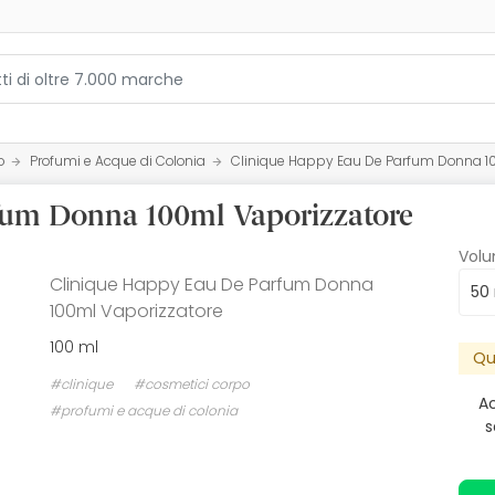
o
Profumi e Acque di Colonia
Clinique Happy Eau De Parfum Donna 1
fum Donna 100ml Vaporizzatore
Vol
Clinique Happy Eau De Parfum Donna
50
100ml Vaporizzatore
100 ml
Qu
#clinique
#cosmetici corpo
Ac
#profumi e acque di colonia
s