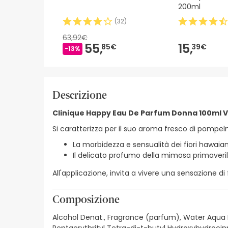
200ml
(
32
)
63,92€
55,
15,
85€
39€
-13%
Descrizione
Clinique Happy Eau De Parfum Donna 100ml 
Si caratterizza per il suo aroma fresco di pompel
La morbidezza e sensualità dei fiori hawaian
Il delicato profumo della mimosa primaveri
All'applicazione, invita a vivere una sensazione di f
Composizione
Alcohol Denat., Fragrance (parfum), Water Aqua Eau
Pentaerythrityl Tetra-di-t-butyl Hydroxyhydroc