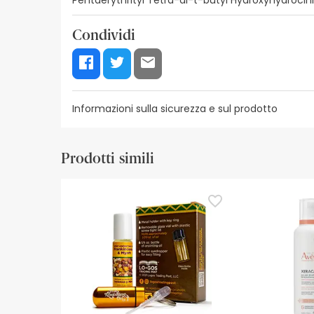
Condividi
Informazioni sulla sicurezza e sul prodotto
Risorse per la sicurezza visiva
Dettagli del produ
Prodotti simili
Risorse per la sicurezza visiva
Al momento non disponiamo delle immagini di sicur
aggiornamenti. Nel frattempo, vi consigliamo di le
non esitate a contattarci. Inoltre, se lo desiderat