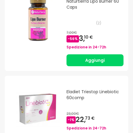
Naturtierra Lipo Burner 60
Caps
(
2
)
7,00€
3,
10 €
-
56
%
Spedizione in
24-72h
Aggiungi
Eladiet Triestop Linebiotic
60comp
23,00€
22,
73 €
-
1
%
Spedizione in
24-72h