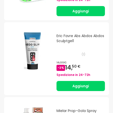
Aggiungi
Eric Favre Abs Abdos Abdos
Sculptgel1
(
1
)
14,99€
14,
50 €
-
3
%
Spedizione in
24-72h
Aggiungi
Mielar Prop-Gola Spray