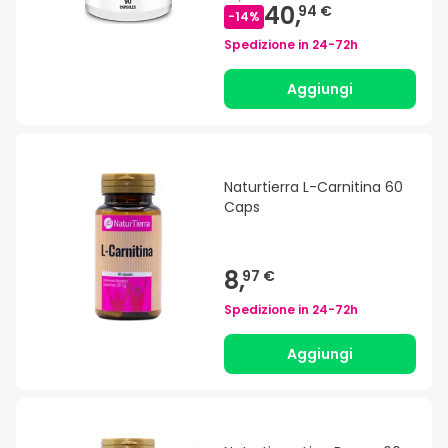
40,
94 €
-
14
%
Spedizione in
24-72h
Aggiungi
Naturtierra L-Carnitina 60
Caps
8,
97 €
Spedizione in
24-72h
Aggiungi