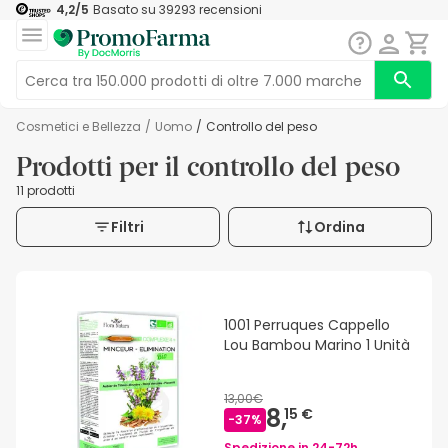
4,2
/5
Basato su
39293
recensioni
Cosmetici e Bellezza
/
Uomo
/
Controllo del peso
Prodotti per il controllo del peso
11 prodotti
Filtri
Ordina
1001 Perruques Cappello
Lou Bambou Marino 1 Unità
13,00€
8,
15 €
-
37
%
Spedizione in
24-72h