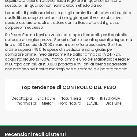
equilibrata e per un'attività fisica regolare, in quanto non sono
sostituibili, in quanto non hanno alcun effetto da soli.
I prodotti di gestione del peso per gli uomini li aiuteranno a bruciare
quelle libbre supplementari ed a raggiungere il vostro obiettivo
desiderato aiutandoli a trattare con la flaccidità ed il grasso
corporeo in eccesso.
Su PromoFarma trovi un vasto catalogo di prodotti per il controllo
del peso al miglior prezzo. Scopri offerte e sconti speciali e risparmia
fino al 60% su più di 7000 marchi con offerte esclusive. Se il tuo
ordine supera i 49€, le spese di spedizione sono gratis per
comprare online. Invio direttamente dalla farmacia in 24-72h,
acquisto sicuro al 100%. PromoFarma è uno dei Marketplace leader
in Europa con più di 150.000 prodotti e milioni di clienti soddisfatti
che credono nel nostro marketplace di farmacia e parafarmacia.
Top tendenze di
CONTROLLO DEL PESO
Decottopia
Eric Favre
NaturTierra
PWD
INTEGRALIA
Pharmasor
Mielar
Flora Natura
ELADIET
Bios Line
Recensioni reali di utenti