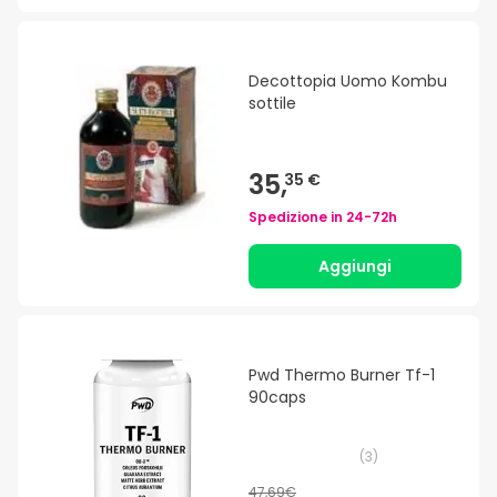
Decottopia Uomo Kombu
sottile
35,
35 €
Spedizione in
24-72h
Aggiungi
Pwd Thermo Burner Tf-1
90caps
(
3
)
47,69€