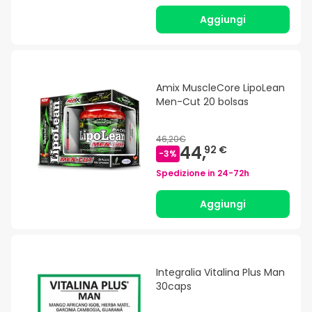
Aggiungi
Amix MuscleCore LipoLean
Men-Cut 20 bolsas
46,20€
44,
92 €
-
3
%
Spedizione in
24-72h
Aggiungi
Integralia Vitalina Plus Man
30caps