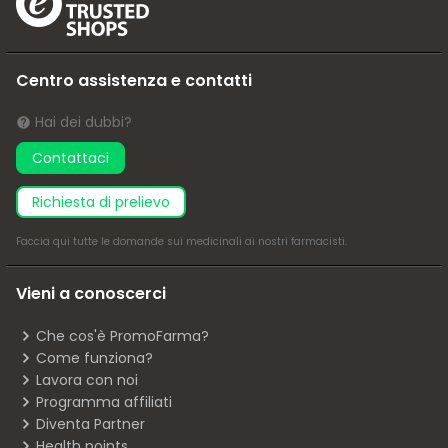
Centro assistenza e contatti
Hai dei dubbi?
Contattaci
richiesta di prelievo
Faccia
qui
tutte le domande sui medicinali ai nostri farmacisti.
Vieni a conoscerci
Che cos'è PromoFarma?
Come funziona?
Lavora con noi
Programma affiliati
Diventa Partner
Health points