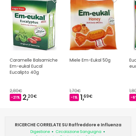
Caramelle Balsamiche
Miele Em-Eukal 50g
Eu
Em-eukal Eucal
eu
Eucalipto 40g
2,80€
1,70€
1,
2,
1,
20€
69€
-21%
-1%
-6
RICERCHE CORRELATE SU Raffreddore e Influenza
Digestione
Circolazione Sanguigna