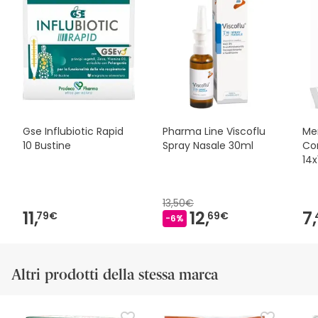
Gse Influbiotic Rapid
Pharma Line Viscoflu
Men
10 Bustine
Spray Nasale 30ml
Co
14
13,50€
11,
12,
7,
79€
69€
-6%
Altri prodotti della stessa marca