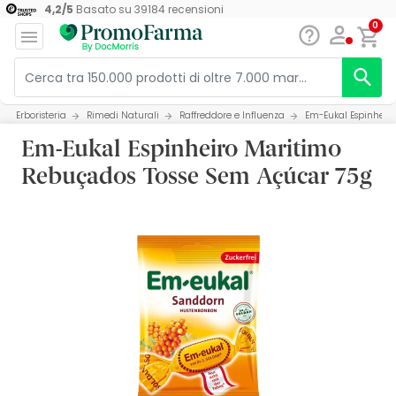
4,2
/
5
Basato su
39184
recensioni
0
Erboristeria
Rimedi Naturali
Raffreddore e Influenza
Em-Eukal Espinheir
Em-Eukal Espinheiro Maritimo
Rebuçados Tosse Sem Açúcar 75g