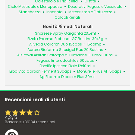
Colesterolo e Trigliceridi
Cistite
Ciclo Mestruale e Menopausa
Depurativi Fegato e Vescicola
Stanchezza
Insonnia
Meteorismo e Flatulenze
Calcoli Renali
Novità Rimedi Naturali
Snoreeze Spray Garganta 23,5ml
Pizeta Pharma Probenat GZ Bustine 30x3g
Aliveda Colicron Duo 15caps + 15comp
Aurora Biofarma Stipsigol Plus 20 Bustine
Alsiroyal Alsitan Sciroppo di Lumache + Timo 300ml
Pegaso Enterodophilus 60caps
Eberlife Iperleon Fiale 12x10ml
Erba Vita Carbon Ferment 30caps
Monurelle Plus Af 15caps
Ag Pharma Dicosim Plus 30ml
Recensioni reali di utenti
4,2
/
5
Basato su
39184
recensioni