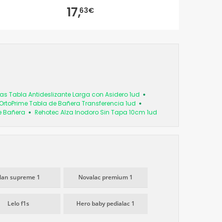
17,
63€
s Tabla Antideslizante Larga con Asidero 1ud
OrtoPrime Tabla de Bañera Transferencia 1ud
e Bañera
Rehotec Alza Inodoro Sin Tapa 10cm 1ud
an supreme 1
Novalac premium 1
Lelo f1s
Hero baby pedialac 1