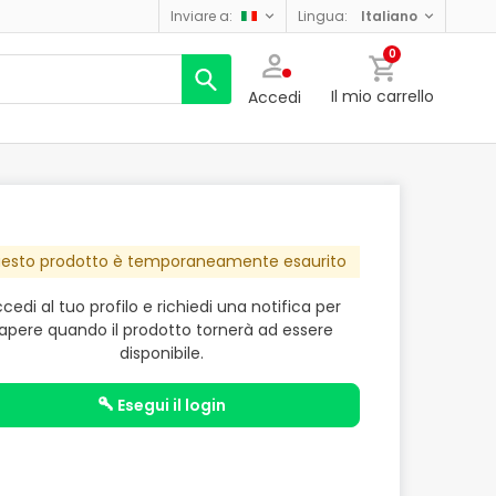
inviare a:
lingua:
italiano
0
Il mio carrello
Accedi
esto prodotto è temporaneamente esaurito
cedi al tuo profilo e richiedi una notifica per
apere quando il prodotto tornerà ad essere
disponibile.
esegui il login