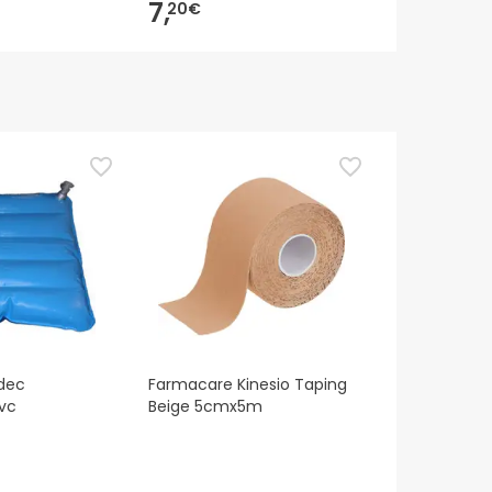
7,
39,
20€
00€
dec
Farmacare Kinesio Taping
vc
Beige 5cmx5m