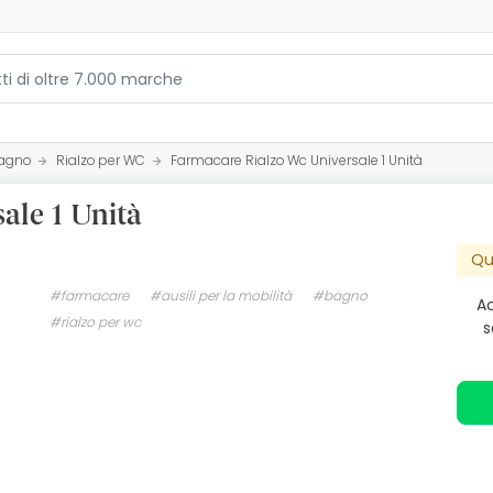
agno
Rialzo per WC
Farmacare Rialzo Wc Universale 1 Unità
ale 1 Unità
Qu
#farmacare
#ausili per la mobilità
#bagno
Ac
#rialzo per wc
s