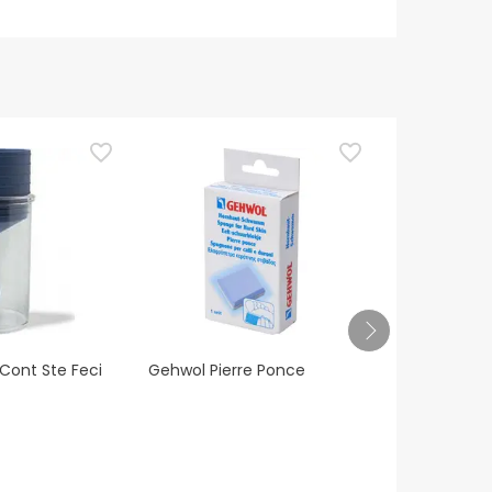
ont Ste Feci
Gehwol Pierre Ponce
Chicco Port
Termico Pap
1 Unità