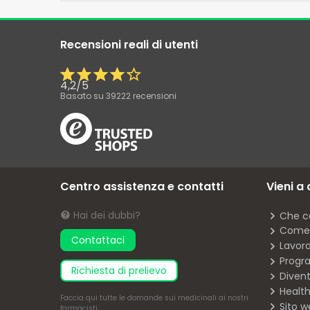
Recensioni reali di utenti
4,2
/
5
Basato su
39222
recensioni
Centro assistenza e contatti
Vieni a
Hai dei dubbi?
Che c
Come 
Contattaci
Lavor
Progra
richiesta di prelievo
Diven
Health
Faccia
qui
tutte le domande sui medicinali ai nostri
Sito w
farmacisti.