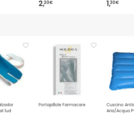
2,
1,
20€
30€
lzador
Portapillole Farmacare
Cuscino Anti
al 1ud
Aria/Acqua P