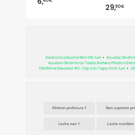
6,
40€
29,
90€
Irisana Ecoducha Mini Ir15 1ud
Ayudas Dinámic
Ayudas Dinámicas Tabla Bañera Plástico Extr
OrtoPrime Elevador WC Clip con Tapa 11cm 1ud
Or
Almiron profutura 1
Nan supreme pro
Leche nan 1
Leche nutribén