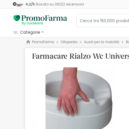
4,2
/
5
Basato su
39222
recensioni
categorie
PromoFarma
Ortopedia
Ausili per la mobilità
B
Cosmetici e Bellezza
Farmacare Rialzo Wc Univers
Salute e Benessere
Igiene
Diete e Integratori
Mamme e Bambini
Ottica
Ortopedia
Erboristeria