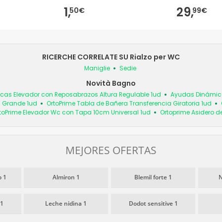
1,
29,
50€
99€
RICERCHE CORRELATE SU Rialzo per WC
Maniglie
Sedie
Novità Bagno
as Elevador con Reposabrazos Altura Regulable 1ud
Ayudas Dinámica
a Grande 1ud
OrtoPrime Tabla de Bañera Transferencia Giratoria 1ud
toPrime Elevador Wc con Tapa 10cm Universal 1ud
Ortoprime Asidero d
MEJORES OFERTAS
 1
Almiron 1
Blemil forte 1
N
 1
Leche nidina 1
Dodot sensitive 1