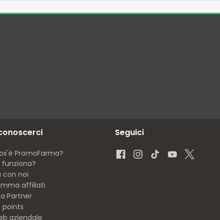
 conoscerci
Seguici
os'è PromoFarma?
funziona?
a con noi
mma affiliati
ta Partner
 points
eb aziendale