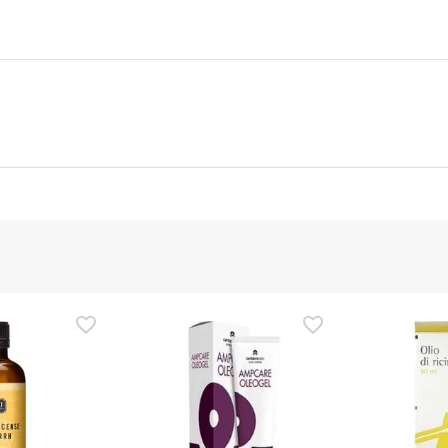
ttore
Funzionario autorizzato
ezza per questo prodotto, ma ci stiamo lavorando. Vi invitiamo a
ggere le informazioni sulla sicurezza fornite con il prodotto prim
e, potete anche restituirlo seguendo i nostri
termini e condizioni
.