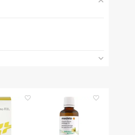
 tornare a trovarci più tardi per gli
a di utilizzarlo. Se avete domande sulla sicurezza,