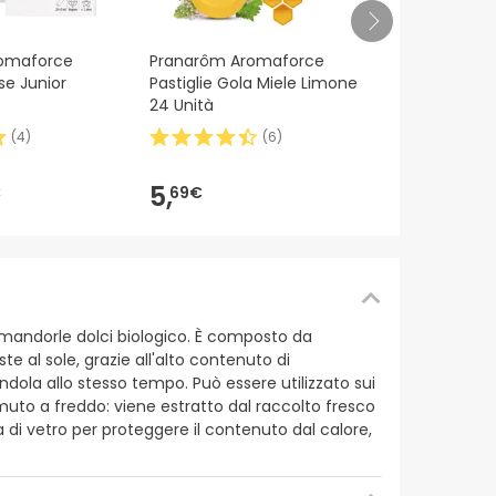
Solaray Vit
omaforce
Pranarôm Aromaforce
120caps
se Junior
Pastiglie Gola Miele Limone
24 Unità
(
4
)
(
6
)
9,55€
9,
49€
-1%
5,
€
69€
di mandorle dolci biologico. È composto da
te al sole, grazie all'alto contenuto di
andola allo stesso tempo. Può essere utilizzato sui
muto a freddo: viene estratto dal raccolto fresco
a di vetro per proteggere il contenuto dal calore,