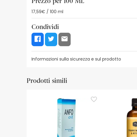
Prezzo per 100 ML
17,59€ / 100 ml
Condividi
Informazioni sulla sicurezza e sul prodotto
Risorse per la sicurezza visiva
Dettagli del produ
Prodotti simili
Risorse per la sicurezza visiva
Al momento non disponiamo delle immagini di sicur
aggiornamenti. Nel frattempo, vi consigliamo di le
non esitate a contattarci. Inoltre, se lo desiderat