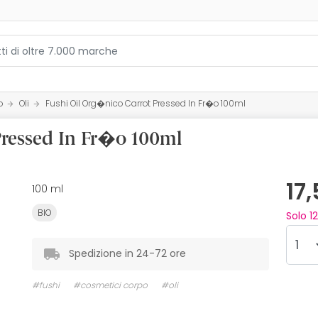
o
Oli
Fushi Oil Org�nico Carrot Pressed In Fr�o 100ml
Pressed In Fr�o 100ml
17
100 ml
BIO
Solo
12
Spedizione in 24-72 ore
#fushi
#cosmetici corpo
#oli