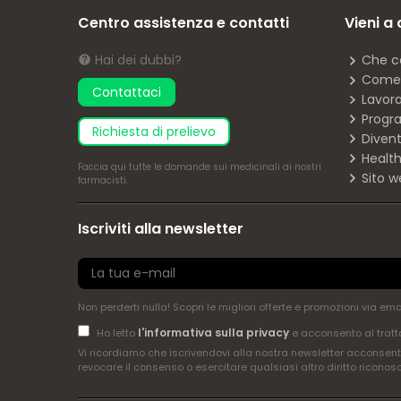
Centro assistenza e contatti
Vieni a
Hai dei dubbi?
Che c
Come 
Contattaci
Lavor
Progra
richiesta di prelievo
Diven
Health
Faccia
qui
tutte le domande sui medicinali ai nostri
Sito w
farmacisti.
Iscriviti alla newsletter
Non perderti nulla! Scopri le migliori offerte e promozioni via em
l'informativa sulla privacy
Ho letto
e acconsento al tratt
Vi ricordiamo che iscrivendovi alla nostra newsletter acconsenti
revocare il consenso o esercitare qualsiasi altro diritto riconos