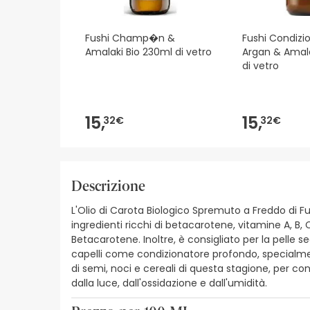
Fushi Champ�n &
Fushi Condizi
Amalaki Bio 230ml di vetro
Argan & Amal
di vetro
15,
15,
32€
32€
Descrizione
L'Olio di Carota Biologico Spremuto a Freddo di Fus
ingredienti ricchi di betacarotene, vitamine A, B, 
Betacarotene. Inoltre, è consigliato per la pelle s
capelli come condizionatore profondo, specialment
di semi, noci e cereali di questa stagione, per co
dalla luce, dall'ossidazione e dall'umidità.