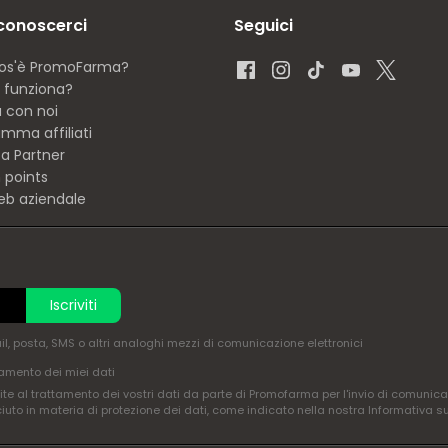
 conoscerci
Seguici
os'è PromoFarma?
funziona?
a con noi
mma affiliati
ta Partner
 points
eb aziendale
Iscriviti
ail, posta, SMS o altri analoghi mezzi di comunicazione elettronici
amento dei miei dati
te al trattamento dei vostri dati da parte di Promofarma per l'invio di comunica
ciuto in materia di protezione dei dati, come indicato nella nostra Informativa s