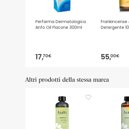
Perfarma Dermatologica
Frankincense 
Anfo Oil Flacone 300ml
Detergente 1
17,
55,
70€
00€
Altri prodotti della stessa marca