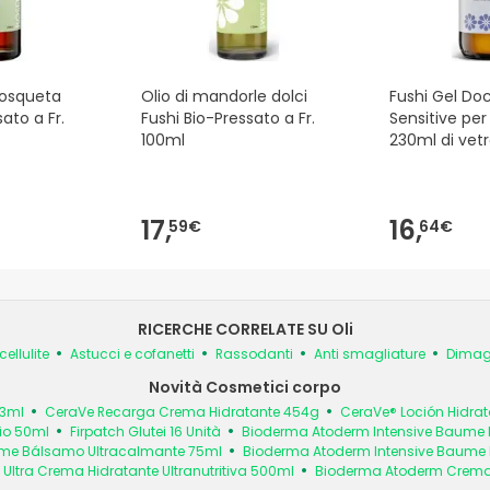
Mosqueta
Olio di mandorle dolci
Fushi Gel Doc
sato a Fr.
Fushi Bio-Pressato a Fr.
Sensitive per 
100ml
230ml di vet
17,
16,
59€
64€
RICERCHE CORRELATE SU Oli
cellulite
Astucci e cofanetti
Rassodanti
Anti smagliature
Dimagr
Novità Cosmetici corpo
73ml
CeraVe Recarga Crema Hidratante 454g
CeraVe® Loción Hidrat
io 50ml
Firpatch Glutei 16 Unità
Bioderma Atoderm Intensive Baume
ume Bálsamo Ultracalmante 75ml
Bioderma Atoderm Intensive Baume
ltra Crema Hidratante Ultranutritiva 500ml
Bioderma Atoderm Crema d