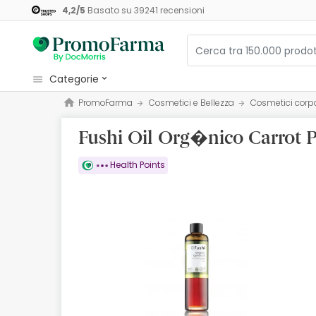
4,2
/
5
Basato su
39241
recensioni
categorie
PromoFarma
Cosmetici e Bellezza
Cosmetici corp
Cosmetici e Bellezza
Fushi Oil Org�nico Carrot 
Salute e Benessere
Igiene
Health Points
Diete e Integratori
Mamme e Bambini
Ottica
Ortopedia
Erboristeria