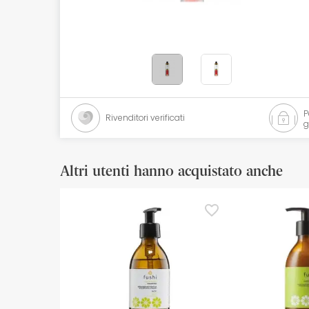
Cosmetici naturali
Offerte
Marche
I più venduti
Rivenditori verificati
g
Health points
Altri utenti hanno acquistato anche