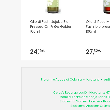
Olio di Fushi Jojoba Bio
Olio di Rosa 
Pressed On Fr�o Golden
Fushi bio pres
100ml
100ml
24,
27,
19€
52€
Profumi e Acque di Colonia
Idratanti
Anti
CeraVe Recarga Loción Hidratante 4
Medela Aceite de Masaje Senos B
Bioderma Atoderm Intensive Ba
Bioderma Atoderm Crème U