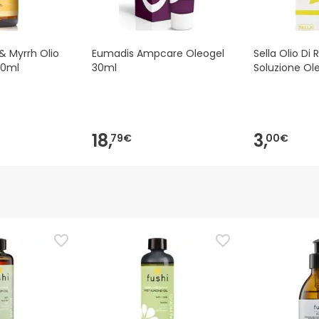
& Myrrh Olio
Eumadis Ampcare Oleogel
Sella Olio Di 
00ml
30ml
Soluzione Ol
18,
3,
79€
00€