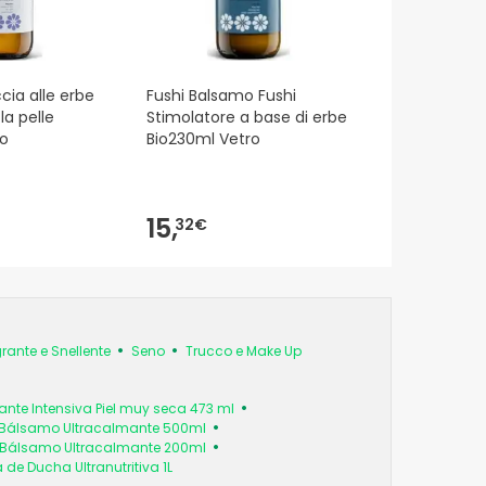
cia alle erbe
Fushi Balsamo Fushi
la pelle
Stimolatore a base di erbe
ro
Bio230ml Vetro
15,
32€
ante e Snellente
Seno
Trucco e Make Up
ante Intensiva Piel muy seca 473 ml
 Bálsamo Ultracalmante 500ml
 Bálsamo Ultracalmante 200ml
e Ducha Ultranutritiva 1L