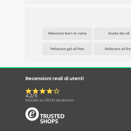
Valentino born in roma
Aceite bio oil
Heliocare gel oil free
Heliocare oil fr
Recensioni reali di utenti
4,2
/
5
Basato su
39241
recensioni