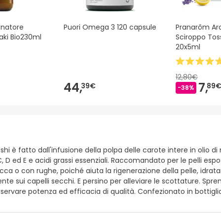
onatore
Puori Omega 3 120 capsule
Pranarôm Ar
aki Bio230ml
Sciroppo Tos
20x5ml
12,80€
44,
7,
39€
89
-38%
hi è fatto dall'infusione della polpa delle carote intere in olio 
C, D ed E e acidi grassi essenziali. Raccomandato per le pelli espos
ecca o con rughe, poiché aiuta la rigenerazione della pelle, idrat
e sui capelli secchi. E persino per alleviare le scottature. Spre
nservare potenza ed efficacia di qualità. Confezionato in bottigli