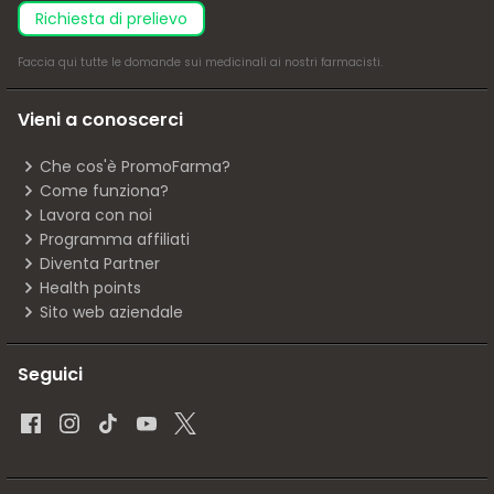
richiesta di prelievo
Faccia
qui
tutte le domande sui medicinali ai nostri farmacisti.
Vieni a conoscerci
Che cos'è PromoFarma?
Come funziona?
Lavora con noi
Programma affiliati
Diventa Partner
Health points
Sito web aziendale
Seguici