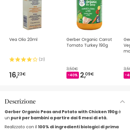
Vea Olio 20ml
Gerber Organic Carrot
Ge
Tomato Turkey 190g
Ve
ma
(
21
)
3,50€
3,
16,
2,
23€
09€
-40%
-4
Descrizione
Gerber Organic Peas and Potato with Chicken 190g
è
un
purè per bambini a partire dai 6 mesi di età.
Realizzato con il
100% di ingredienti biologici di prima