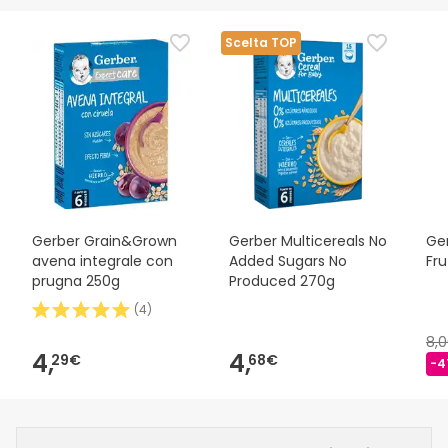
Scelta TOP
Gerber Grain&Grown
Gerber Multicereals No
Ger
avena integrale con
Added Sugars No
Fr
prugna 250g
Produced 270g
(
4
)
8,
4,
4,
29€
68€
-4