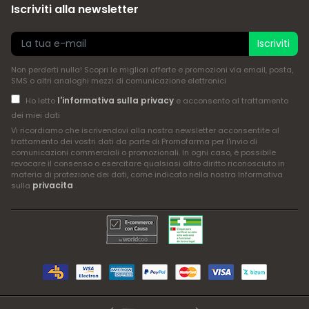
Iscriviti alla newsletter
Iscriviti
Non perderti nulla! Scopri le migliori offerte e promozioni via email, posta,
SMS o altri analoghi mezzi di comunicazione elettronici
l'informativa sulla privacy
Ho letto
e acconsento al trattamento
dei miei dati
Vi ricordiamo che iscrivendovi alla nostra newsletter acconsentite al
trattamento dei vostri dati da parte di Promofarma per l'invio di
comunicazioni commerciali o promozionali. In ogni caso, è possibile
revocare il consenso o esercitare qualsiasi altro diritto riconosciuto in
materia di protezione dei dati, come indicato nella nostra Informativa
privacita
sulla
.