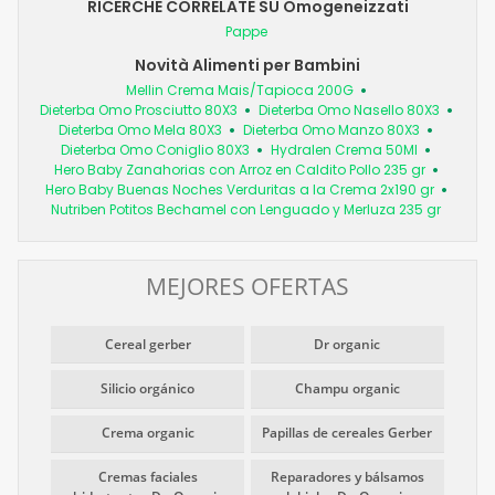
RICERCHE CORRELATE SU Omogeneizzati
Pappe
Novità Alimenti per Bambini
Mellin Crema Mais/Tapioca 200G
Dieterba Omo Prosciutto 80X3
Dieterba Omo Nasello 80X3
Dieterba Omo Mela 80X3
Dieterba Omo Manzo 80X3
Dieterba Omo Coniglio 80X3
Hydralen Crema 50Ml
Hero Baby Zanahorias con Arroz en Caldito Pollo 235 gr
Hero Baby Buenas Noches Verduritas a la Crema 2x190 gr
Nutriben Potitos Bechamel con Lenguado y Merluza 235 gr
MEJORES OFERTAS
Cereal gerber
Dr organic
Silicio orgánico
Champu organic
Crema organic
Papillas de cereales Gerber
Cremas faciales
Reparadores y bálsamos