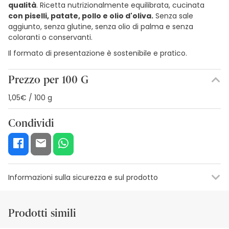
qualità
. Ricetta nutrizionalmente equilibrata, cucinata
con piselli, patate, pollo e olio d'oliva.
Senza sale
aggiunto, senza glutine, senza olio di palma e senza
coloranti o conservanti.
Il formato di presentazione è sostenibile e pratico.
Prezzo per 100 G
1,05€ / 100 g
Condividi
Informazioni sulla sicurezza e sul prodotto
Risorse per la sicurezza visiva
Dettagli del produttore
Funzion
Prodotti simili
Risorse per la sicurezza visiva